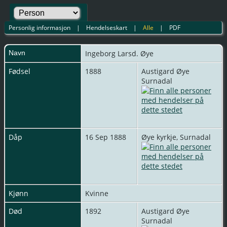
Personlig informasjon
|
Hendelseskart
|
Alle
|
PDF
Navn
Ingeborg
Larsd. Øye
Fødsel
1888
Austigard Øye
Surnadal
Dåp
16 Sep 1888
Øye kyrkje, Surnadal
Kjønn
Kvinne
Død
1892
Austigard Øye
Surnadal