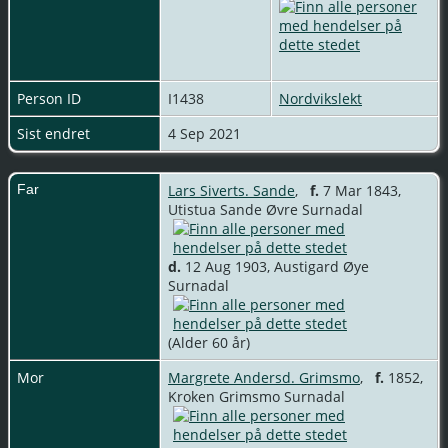
Person ID
I1438
Nordvikslekt
Sist endret
4 Sep 2021
Far
Lars Siverts. Sande
,
f.
7 Mar 1843,
Utistua Sande Øvre Surnadal
d.
12 Aug 1903, Austigard Øye
Surnadal
(Alder 60 år)
Mor
Margrete Andersd. Grimsmo
,
f.
1852,
Kroken Grimsmo Surnadal