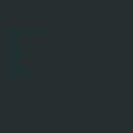
Databasestatistikk
Steder
Trær
Grener
Notater
Kilder
Arkiver
DNA tester
Bokmerker