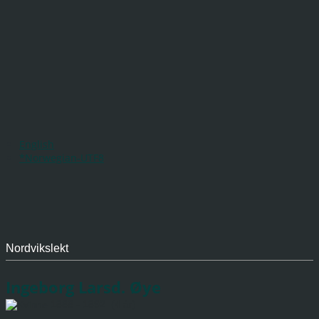
English
*Norwegian-UTF8
Nordvikslekt
Ingeborg Larsd. Øye
1888 - 1892 (4 år)