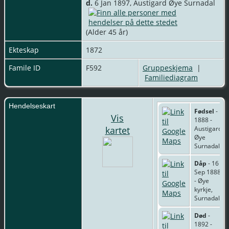
d.
6 Jan 1897, Austigard Øye Surnadal
(Alder 45 år)
Ekteskap
1872
Famile ID
F592
Gruppeskjema
|
Familiediagram
Hendelseskart
Fødsel
-
Vis
1888 -
kartet
Austigard
Øye
Surnadal
Dåp
- 16
Sep 1888
- Øye
kyrkje,
Surnadal
Død
-
1892 -