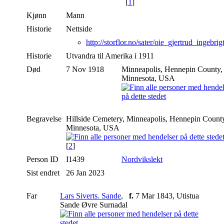
[
1
]
Kjønn
Mann
Historie
Nettside
http://storflor.no/sater/oie_gjertrud_ingebrig
Historie
Utvandra til Amerika i 1911
Død
7 Nov 1918
Minneapolis, Hennepin County,
Minnesota, USA
Begravelse
Hillside Cemetery, Minneapolis, Hennepin Count
Minnesota, USA
[
2
]
Person ID
I1439
Nordvikslekt
Sist endret
26 Jan 2023
Far
Lars Siverts. Sande
,
f.
7 Mar 1843, Utistua
Sande Øvre Surnadal