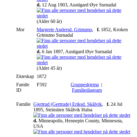
d.
12 Aug 1903, Austigard Øye Surnadal
(Alder 60 år)
Mor
Margrete Andersd. Grimsmo
,
f.
1852, Kroken
Grimsmo Surnadal
d.
6 Jan 1897, Austigard Øye Surnadal
(Alder 45 år)
Ekteskap
1872
Famile
F592
Gruppeskjema
|
ID
Familiediagram
Familie
Gjertrud (Gertrude) Eriksd. Skålvik
,
f.
24 Jul
1895, Steinstien Skålvik Halsa
d.
Minneapolis, Hennepin County, Minnesota,
USA