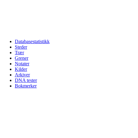
Databasestatistikk
Steder
Trær
Grener
Notater
Kilder
Arkiver
DNA tester
Bokmerker