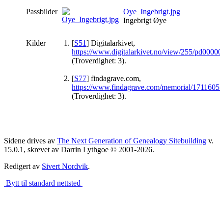
Passbilder
Oye_Ingebrigt.jpg
Ingebrigt Øye
Kilder
[
S51
] Digitalarkivet,
https://www.digitalarkivet.no/view/255/pd00
(Troverdighet: 3).
[
S77
] findagrave.com,
https://www.findagrave.com/memorial/17116055
(Troverdighet: 3).
Sidene drives av
The Next Generation of Genealogy Sitebuilding
v.
15.0.1, skrevet av Darrin Lythgoe © 2001-2026.
Redigert av
Sivert Nordvik
.
Bytt til standard nettsted