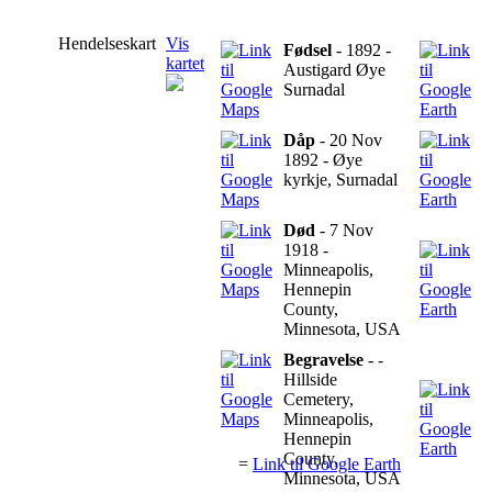
Hendelseskart
Vis
Fødsel
- 1892 -
kartet
Austigard Øye
Surnadal
Dåp
- 20 Nov
1892 - Øye
kyrkje, Surnadal
Død
- 7 Nov
1918 -
Minneapolis,
Hennepin
County,
Minnesota, USA
Begravelse
- -
Hillside
Cemetery,
Minneapolis,
Hennepin
County,
=
Link til Google Earth
Minnesota, USA