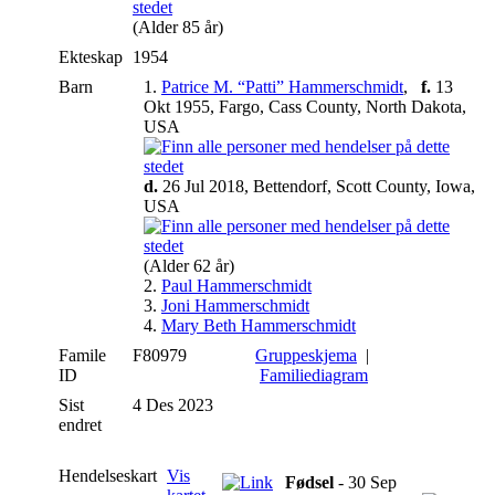
(Alder 85 år)
Ekteskap
1954
Barn
1.
Patrice M. “Patti” Hammerschmidt
,
f.
13
Okt 1955, Fargo, Cass County, North Dakota,
USA
d.
26 Jul 2018, Bettendorf, Scott County, Iowa,
USA
(Alder 62 år)
2.
Paul Hammerschmidt
3.
Joni Hammerschmidt
4.
Mary Beth Hammerschmidt
Famile
F80979
Gruppeskjema
|
ID
Familiediagram
Sist
4 Des 2023
endret
Hendelseskart
Vis
Fødsel
- 30 Sep