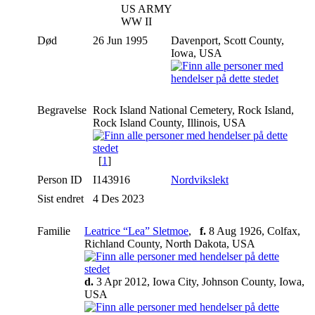
US ARMY
WW II
Død
26 Jun 1995
Davenport, Scott County,
Iowa, USA
Begravelse
Rock Island National Cemetery, Rock Island,
Rock Island County, Illinois, USA
[
1
]
Person ID
I143916
Nordvikslekt
Sist endret
4 Des 2023
Familie
Leatrice “Lea” Sletmoe
,
f.
8 Aug 1926, Colfax,
Richland County, North Dakota, USA
d.
3 Apr 2012, Iowa City, Johnson County, Iowa,
USA