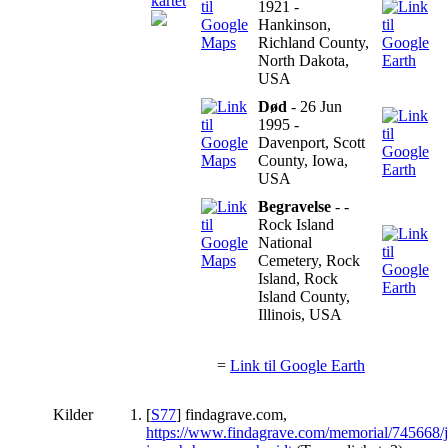
kartet
1921 -
Hankinson,
Richland County,
North Dakota,
USA
Død
- 26 Jun
1995 -
Davenport, Scott
County, Iowa,
USA
Begravelse
- -
Rock Island
National
Cemetery, Rock
Island, Rock
Island County,
Illinois, USA
=
Link til Google Earth
Kilder
[
S77
] findagrave.com,
https://www.findagrave.com/memorial/745668/