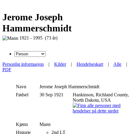
Jerome Joseph
Hammerschmidt
1921 - 1995 (73 år)
Personlig informasjon
|
Kilder
|
Hendelseskart
|
Alle
|
PDF
Navn
Jerome Joseph
Hammerschmidt
Fødsel
30 Sep 1921
Hankinson, Richland County,
North Dakota, USA
Kjønn
Mann
Historie
2nd LT