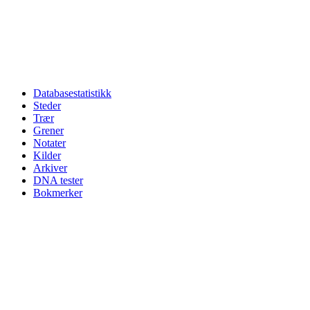
Databasestatistikk
Steder
Trær
Grener
Notater
Kilder
Arkiver
DNA tester
Bokmerker