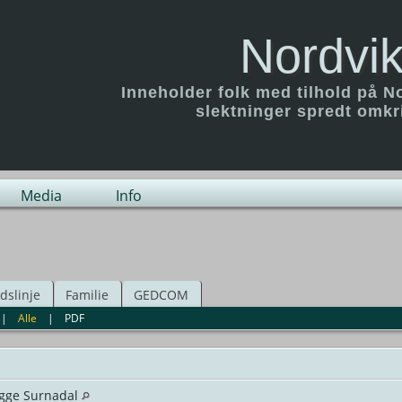
Nordvik
Inneholder folk med tilhold på N
slektninger spredt omk
Media
Info
idslinje
Familie
GEDCOM
|
Alle
|
PDF
ogge Surnadal