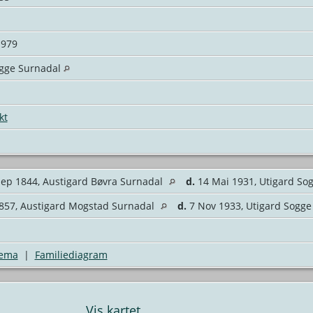
 1979
ogge Surnadal
kt
ep 1844, Austigard Bøvra Surnadal
d.
14 Mai 1931, Utigard So
857, Austigard Mogstad Surnadal
d.
7 Nov 1933, Utigard Sogg
jema
|
Familiediagram
Vis kartet