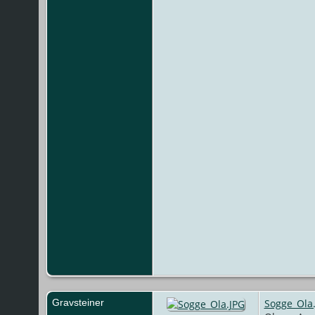
Gravsteiner
Sogge_Ola