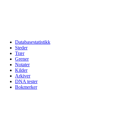
Databasestatistikk
Steder
Trær
Grener
Notater
Kilder
Arkiver
DNA tester
Bokmerker