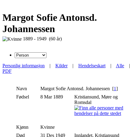
Margot Sofie Antonsd.
Johannessen
1889 - 1949 (60 år)
Personlig informasjon
|
Kilder
|
Hendelseskart
|
Alle
|
PDF
Navn
Margot Sofie
Antonsd. Johannessen
[
1
]
Fødsel
8 Mar 1889
Kristiansund, Møre og
Romsdal
Kjønn
Kvinne
Død
31 Des 1949
Innlandet, Kristiansund