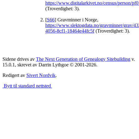
https://www.digitalarkivet.no/census/person/
(Troverdighet: 3).
[
S66
] Gravminner i Norge,
https://www.slektogdata.no/gravminner/grav/4
4056-8cf1-18464e44fc5f
(Troverdighet: 3).
Sidene drives av
The Next Generation of Genealogy Sitebuilding
v.
15.0.1, skrevet av Darrin Lythgoe © 2001-2026.
Redigert av
Sivert Nordvik
.
Bytt til standard nettsted