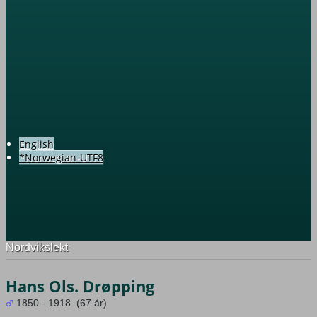
English
*Norwegian-UTF8
Nordvikslekt
Hans Ols. Drøpping
1850 - 1918 (67 år)