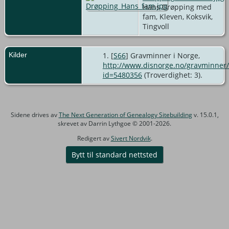
Hans Drøpping med
fam, Kleven, Koksvik,
Tingvoll
Kilder
[
S66
] Gravminner i Norge,
http://www.disnorge.no/gravminner/
id=5480356
(Troverdighet: 3).
Sidene drives av
The Next Generation of Genealogy Sitebuilding
v. 15.0.1,
skrevet av Darrin Lythgoe © 2001-2026.
Redigert av
Sivert Nordvik
.
Bytt til standard nettsted