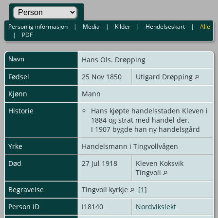
Personlig informasjon
|
Media
|
Kilder
|
Hendelseskart
|
Alle
|
PDF
Navn
Hans
Ols. Drøpping
Fødsel
25 Nov 1850
Utigard Drøpping
Kjønn
Mann
Historie
Hans kjøpte handelsstaden Kleven i
1884 og strat med handel der.
I 1907 bygde han ny handelsgård
Yrke
Handelsmann i Tingvollvågen
Død
27 Jul 1918
Kleven Koksvik
Tingvoll
Begravelse
Tingvoll kyrkje
[
1
]
Person ID
I18140
Nordvikslekt