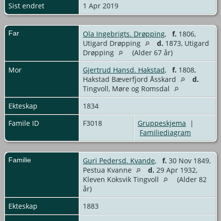
Sist endret
1 Apr 2019
Far
Ola Ingebrigts. Drøpping
,
f.
1806,
Utigard Drøpping
d.
1873, Utigard
Drøpping
(Alder 67 år)
Mor
Gjertrud Hansd. Hakstad
,
f.
1808,
Hakstad Bæverfjord Åsskard
d.
Tingvoll, Møre og Romsdal
Ekteskap
1834
Famile ID
F3018
Gruppeskjema
|
Familiediagram
Familie
Guri Pedersd. Kvande
,
f.
30 Nov 1849,
Pestua Kvanne
d.
29 Apr 1932,
Kleven Koksvik Tingvoll
(Alder 82
år)
Ekteskap
1883