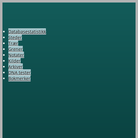
Databasestatistikk
Steder
Trær
Grener
Notater
Kilder
Arkiver
DNA tester
Bokmerker