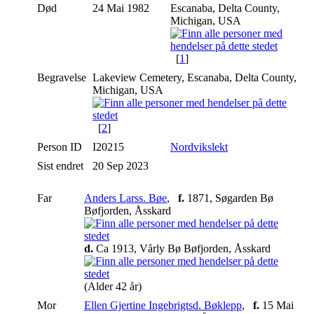
Død
24 Mai 1982
Escanaba, Delta County,
Michigan, USA
[
1
]
Begravelse
Lakeview Cemetery, Escanaba, Delta County,
Michigan, USA
[
2
]
Person ID
I20215
Nordvikslekt
Sist endret
20 Sep 2023
Far
Anders Larss. Bøe
,
f.
1871, Søgarden Bø
Bøfjorden, Åsskard
d.
Ca 1913, Vårly Bø Bøfjorden, Åsskard
(Alder 42 år)
Mor
Ellen Gjertine Ingebrigtsd. Bøklepp
,
f.
15 Mai