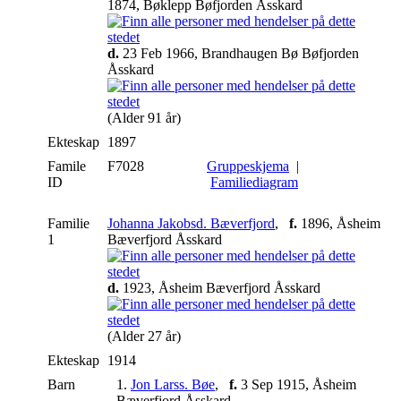
1874, Bøklepp Bøfjorden Åsskard
d.
23 Feb 1966, Brandhaugen Bø Bøfjorden
Åsskard
(Alder 91 år)
Ekteskap
1897
Famile
F7028
Gruppeskjema
|
ID
Familiediagram
Familie
Johanna Jakobsd. Bæverfjord
,
f.
1896, Åsheim
1
Bæverfjord Åsskard
d.
1923, Åsheim Bæverfjord Åsskard
(Alder 27 år)
Ekteskap
1914
Barn
1.
Jon Larss. Bøe
,
f.
3 Sep 1915, Åsheim
Bæverfjord Åsskard