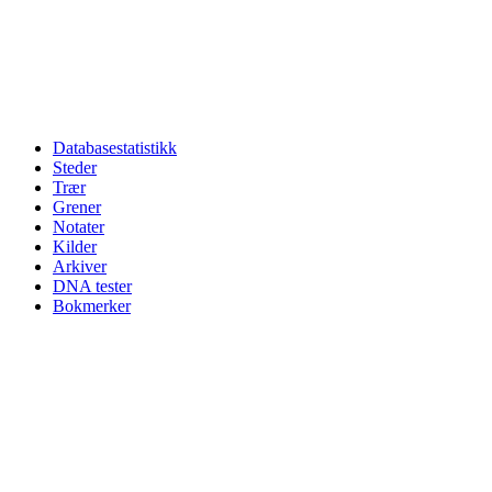
Databasestatistikk
Steder
Trær
Grener
Notater
Kilder
Arkiver
DNA tester
Bokmerker