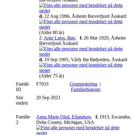
d.
22 Aug 1996, Åsheim Bæverfjord Åsskard
(Alder 80 år)
2.
Arne Larss. Bøe
,
f.
26 Mar 1920, Åsheim
Bæverfjord Åsskard
d.
19 Sep 1995, Vårly Bø Bøfjorden, Åsskard
(Alder 75 år)
Famile
F7033
Gruppeskjema
|
ID
Familiediagram
Sist
20 Sep 2023
endret
Familie
Anna Marie Olsd. Erlandsen
,
f.
1913, Escanaba,
2
Delta County, Michigan, USA