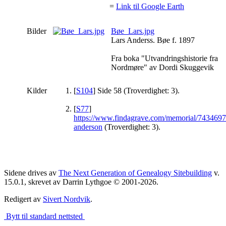
=
Link til Google Earth
Bilder
Bøe_Lars.jpg
Lars Anderss. Bøe f. 1897
Fra boka "Utvandringshistorie fra
Nordmøre" av Dordi Skuggevik
Kilder
[
S104
] Side 58 (Troverdighet: 3).
[
S77
]
https://www.findagrave.com/memorial/74346972
anderson
(Troverdighet: 3).
Sidene drives av
The Next Generation of Genealogy Sitebuilding
v.
15.0.1, skrevet av Darrin Lythgoe © 2001-2026.
Redigert av
Sivert Nordvik
.
Bytt til standard nettsted