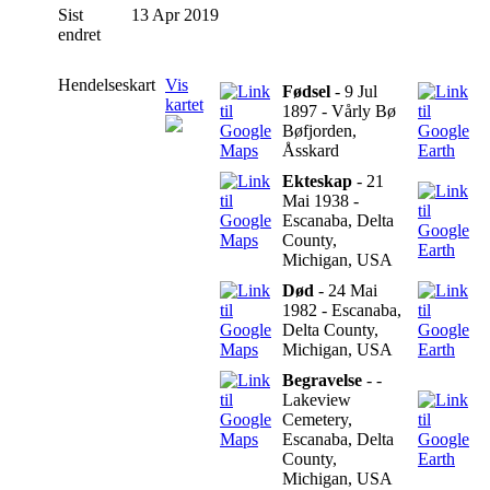
Sist
13 Apr 2019
endret
Hendelseskart
Vis
Fødsel
- 9 Jul
kartet
1897 - Vårly Bø
Bøfjorden,
Åsskard
Ekteskap
- 21
Mai 1938 -
Escanaba, Delta
County,
Michigan, USA
Død
- 24 Mai
1982 - Escanaba,
Delta County,
Michigan, USA
Begravelse
- -
Lakeview
Cemetery,
Escanaba, Delta
County,
Michigan, USA