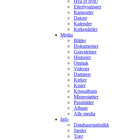
Hva er nytt?
Etterlysninger
Rapporter
Datoer
Kalender
Kirkegårder
Media
Bilder
Dokumenter
Gravsteiner
Historier
Opptak
Videoer
Dampen
Kirker
Kister
Krigsalbum
Minnestøtter
Passbilder
Album
Alle media
Info
Databasestatistikk
Steder
Trær