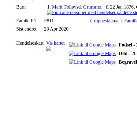
Barn
1.
Marit Tølløvsd. Grimsmo
,
f.
22 Jan 1876,
Famile ID
F811
Gruppeskjema
|
Famili
Sist endret
28 Apr 2020
Hendelseskart
Vis kartet
Fødsel
- 
Død
- 26
Begravel