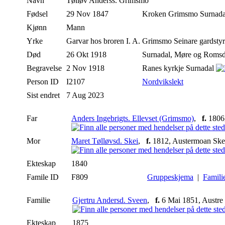
Navn
Tølløv
Anderss. Grimsmo
Fødsel
29 Nov 1847
Kroken Grimsmo Surnad
Kjønn
Mann
Yrke
Garvar hos broren I. A. Grimsmo Seinare gardsty
Død
26 Okt 1918
Surnadal, Møre og Roms
Begravelse
2 Nov 1918
Ranes kyrkje Surnadal
Person ID
I2107
Nordvikslekt
Sist endret
7 Aug 2023
Far
Anders Ingebrigts. Ellevset (Grimsmo)
,
f.
1806,
Mor
Maret Tølløvsd. Skei
,
f.
1812, Austermoan Ske
Ekteskap
1840
Famile ID
F809
Gruppeskjema
|
Famili
Familie
Gjertru Andersd. Sveen
,
f.
6 Mai 1851, Austre
Ekteskap
1875