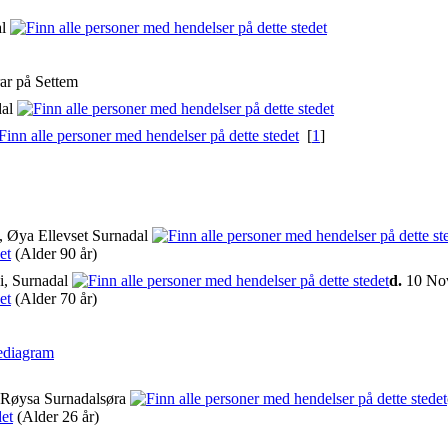
al
rar på Settem
dal
[
1
]
 Øya Ellevset Surnadal
(Alder 90 år)
i, Surnadal
d.
10 Nov
(Alder 70 år)
ediagram
 Røysa Surnadalsøra
(Alder 26 år)