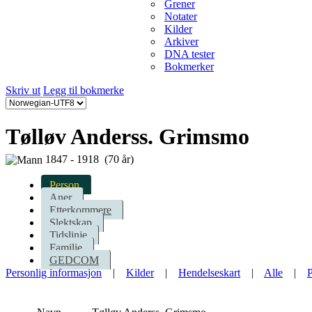
Grener
Notater
Kilder
Arkiver
DNA tester
Bokmerker
Skriv ut
Legg til bokmerke
Tølløv Anderss. Grimsmo
1847 - 1918 (70 år)
Person
Aner
Etterkommere
Slektskap
Tidslinje
Familie
GEDCOM
Personlig informasjon
|
Kilder
|
Hendelseskart
|
Alle
|