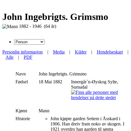
John Ingebrigts. Grimsmo
1882 - 1946 (64 år)
Personlig informasjon
|
Media
|
Kilder
|
Hendelseskart
|
Alle
|
PDF
Navn
John
Ingebrigts. Grimsmo
Fødsel
18 Mai 1882
Innergår`n-Øyskog Sylte,
Surnadal
Kjønn
Mann
Historie
John kjøpte garden Settem i Åsskard i
1906. Han dreiv fram noko av skogen. I
1921 overdro han garden til søstra