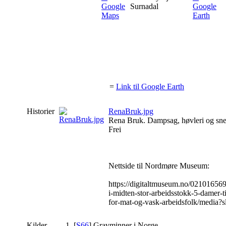
Surnadal
=
Link til Google Earth
Historier
RenaBruk.jpg
Rena Bruk. Dampsag, høvleri og sne
Frei
Nettside til Nordmøre Museum:
https://digitaltmuseum.no/021016569
i-midten-stor-arbeidsstokk-5-damer-ti
for-mat-og-vask-arbeidsfolk/media?s
Kilder
[
S66
] Gravminner i Norge,