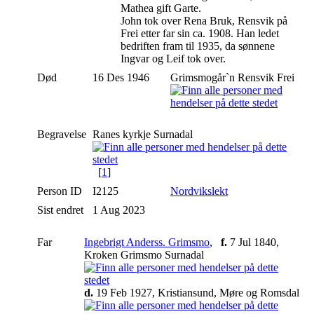
Mathea gift Garte.
John tok over Rena Bruk, Rensvik på
Frei etter far sin ca. 1908. Han ledet
bedriften fram til 1935, da sønnene
Ingvar og Leif tok over.
Død
16 Des 1946
Grimsmogår`n Rensvik Frei
Begravelse
Ranes kyrkje Surnadal
[
1
]
Person ID
I2125
Nordvikslekt
Sist endret
1 Aug 2023
Far
Ingebrigt Anderss. Grimsmo
,
f.
7 Jul 1840,
Kroken Grimsmo Surnadal
d.
19 Feb 1927, Kristiansund, Møre og Romsdal