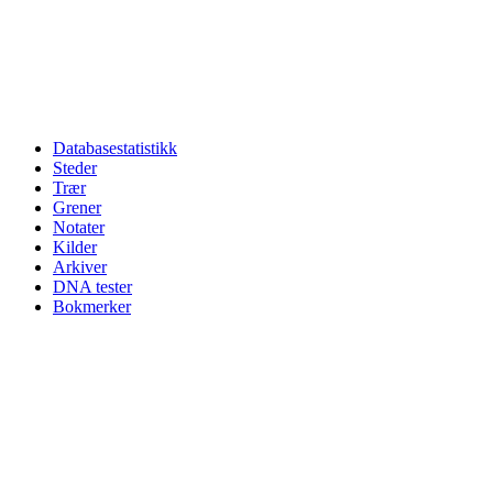
Databasestatistikk
Steder
Trær
Grener
Notater
Kilder
Arkiver
DNA tester
Bokmerker