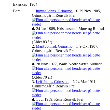
Ekteskap
1904
Barn
1.
Ingvar Johns. Grimsmo
,
f.
29 Nov 1905,
Grimsmogår`n Rensvik Frei
d.
24 Jan 1989, Kristiansund, Møre og Romsdal
(Alder 83 år)
2.
Marit Johnsd. Grimsmo
,
f.
9 Okt 1907,
Grimsmogår`n Rensvik Frei
d.
28 Nov 1977, Walle Nedre Sæter, Surnadal
(Alder 70 år)
3.
Leif Johns. Grimsmo
,
f.
24 Mar 1911,
Grimsmogår`n Rensvik Frei
d.
1 Jul 1959, Rena Rensvik Frei