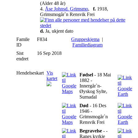
(Alder 48 år)
4.
Åse Johnsd. Grimsmo
,
f.
1918,
Grimsmogår`n Rensvik Frei
d.
Ja, ukjent dato
Famile
F834
Gruppeskjema
|
ID
Familiediagram
Sist
16 Sep 2018
endret
Hendelseskart
Vis
Fødsel
- 18 Mai
kartet
1882 -
Innergår`n-
Øyskog Sylte,
Surnadal
Død
- 16 Des
1946 -
Grimsmogår`n
Rensvik Frei
Begravelse
- -
Ranes kyrkje