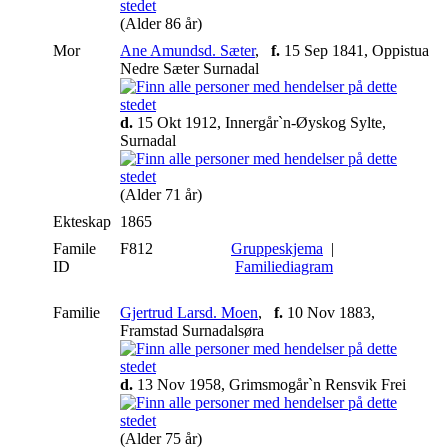
(Alder 86 år)
Mor
Ane Amundsd. Sæter
,
f.
15 Sep 1841, Oppistua
Nedre Sæter Surnadal
d.
15 Okt 1912, Innergår`n-Øyskog Sylte,
Surnadal
(Alder 71 år)
Ekteskap
1865
Famile
F812
Gruppeskjema
|
ID
Familiediagram
Familie
Gjertrud Larsd. Moen
,
f.
10 Nov 1883,
Framstad Surnadalsøra
d.
13 Nov 1958, Grimsmogår`n Rensvik Frei
(Alder 75 år)