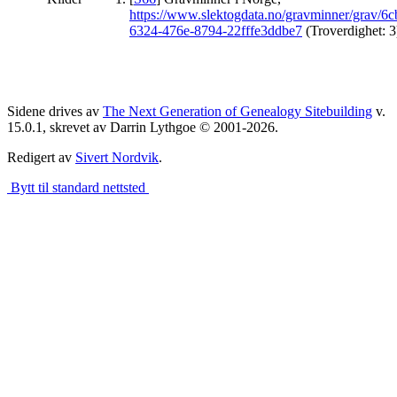
https://www.slektogdata.no/gravminner/grav/6
6324-476e-8794-22fffe3ddbe7
(Troverdighet: 3
Sidene drives av
The Next Generation of Genealogy Sitebuilding
v.
15.0.1, skrevet av Darrin Lythgoe © 2001-2026.
Redigert av
Sivert Nordvik
.
Bytt til standard nettsted