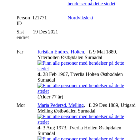
Person
I21771
Nordvikslekt
ID
Sist
19 Des 2021
endret
Far
Kristian Endres. Holten
,
f.
9 Mai 1889,
Ytterholten Østbødalen Surnadal
d.
28 Feb 1967, Tverlia Holten Østbødalen
Surnadal
(Alder 77 år)
Mor
Maria Pedersd. Melling
,
f.
29 Des 1889, Utigard
Melling Østbødalen Surnadal
d.
3 Aug 1973, Tverlia Holten Østbødalen
Surnadal