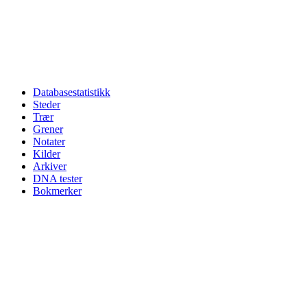
Databasestatistikk
Steder
Trær
Grener
Notater
Kilder
Arkiver
DNA tester
Bokmerker