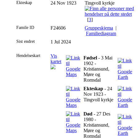
Ekteskap
24 Nov 1923
Tingvoll kyrkje
[
3
]
Famile ID
F24606
Gruppeskjema
|
Familiediagram
Sist endret
1 Jul 2024
Hendelseskart
Vis
Fødsel
- 3 Mai
kartet
1902 -
Kristiansund,
Møre og
Romsdal
Ekteskap
- 24
Nov 1923 -
Tingvoll kyrkje
Død
- 27 Des
1980 -
Kristiansund,
Møre og
Romsdal