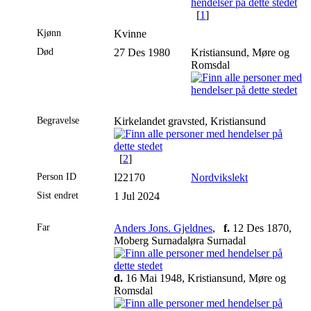
[
1
]
Kjønn
Kvinne
Død
27 Des 1980
Kristiansund, Møre og
Romsdal
Begravelse
Kirkelandet gravsted, Kristiansund
[
2
]
Person ID
I22170
Nordvikslekt
Sist endret
1 Jul 2024
Far
Anders Jons. Gjeldnes
,
f.
12 Des 1870,
Moberg Surnadaløra Surnadal
d.
16 Mai 1948, Kristiansund, Møre og
Romsdal