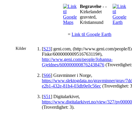
Begravelse
- -
Kirkelandet
gravsted,
Kristiansund
=
Link til Google Earth
Kilder
[
S23
] geni.com, (http://www.geni.com/people/Er
Fiske/6000000009516763119#),
http://www.geni.com/people/Johanna-
Gjeldnes/6000000008762438476
(Troverdighet:
[
S66
] Gravminner i Norge,
https://www.slektogdata.no/gravminner/grav/7d
e2b1-432e-81b4-03db9e0c56ec
(Troverdighet: 3
[
S51
] Digitalarkivet,
https://www.digitalarkivet.no/view/327/pv000
(Troverdighet: 3).