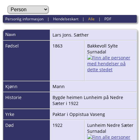
Personlig informasjon
|
Hendelseskart
|
Alle
|
PDF
Navn
Lars
Jons. Sæther
Fødsel
1863
Bakkevoll Sylte
Surnadal
Kjønn
Mann
Historie
Bygde heimen Lunheim på Nedre
Sæter i 1922
Yrke
Paktar i Oppistua Vaseng
Død
1922
Lunheim Nedre Sæter
Surnadal