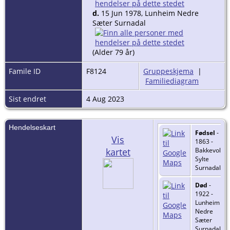
d.
15 Jun 1978, Lunheim Nedre
Sæter Surnadal
(Alder 79 år)
Famile ID
F8124
Gruppeskjema
|
Familiediagram
Sist endret
4 Aug 2023
Hendelseskart
Fødsel
-
Vis
1863 -
kartet
Bakkevoll
Sylte
Surnadal
Død
-
1922 -
Lunheim
Nedre
Sæter
Surnadal