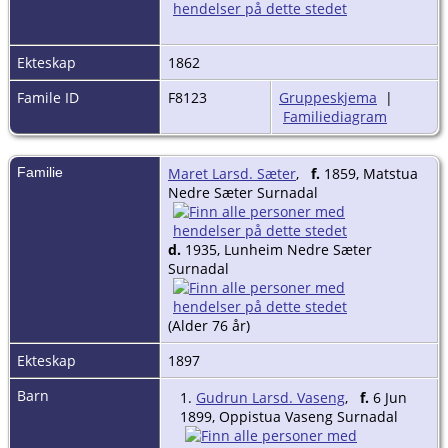
Ekteskap
1862
Famile ID
F8123
Gruppeskjema
|
Familiediagram
Familie
Maret Larsd. Sæter
,
f.
1859, Matstua
Nedre Sæter Surnadal
d.
1935, Lunheim Nedre Sæter
Surnadal
(Alder 76 år)
Ekteskap
1897
Barn
1.
Gudrun Larsd. Vaseng
,
f.
6 Jun
1899, Oppistua Vaseng Surnadal