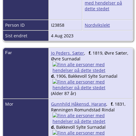
Person ID
I23858
Nordvikslekt
Sist endret
4 Aug 2023
Far
Jo Peders. Sæter
,
f.
1819, Øvre Sæter,
Øvre Surnadal
d.
1906, Bakkevoll Sylte Surnadal
(Alder 87 år)
Mor
Gunnhild Håkensd. Harang
,
f.
1831,
Rønningen Romundstad Rindal
d.
Bakkevoll Sylte Surnadal