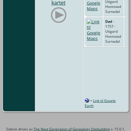
kartet
Utigard
Honnstad
Surnadal
Død
-
1757 -
Utigard
Honnstad
Surnadal
=
Link til Google
Earth
Sidene drives av
The Next Generation of Genealogy Sitebuilding
v. 15.0.1,