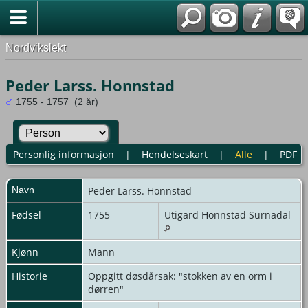
Nordvikslekt
Peder Larss. Honnstad
1755 - 1757 (2 år)
Personlig informasjon
|
Hendelseskart
|
Alle
|
PDF
Navn
Peder
Larss. Honnstad
Fødsel
1755
Utigard Honnstad Surnadal
Kjønn
Mann
Historie
Oppgitt døsdårsak: "stokken av en orm i
dørren"