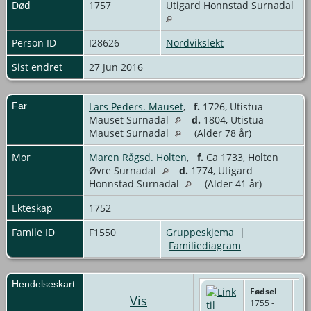
Død
1757
Utigard Honnstad Surnadal
Person ID
I28626
Nordvikslekt
Sist endret
27 Jun 2016
Far
Lars Peders. Mauset
,
f.
1726, Utistua
Mauset Surnadal
d.
1804, Utistua
Mauset Surnadal
(Alder 78 år)
Mor
Maren Rågsd. Holten
,
f.
Ca 1733, Holten
Øvre Surnadal
d.
1774, Utigard
Honnstad Surnadal
(Alder 41 år)
Ekteskap
1752
Famile ID
F1550
Gruppeskjema
|
Familiediagram
Hendelseskart
Fødsel
-
Vis
1755 -