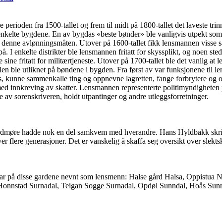
perioden fra 1500-tallet og frem til midt på 1800-tallet det laveste trin
 enkelte bygdene. En av bygdas «beste bønder» ble vanligvis utpekt som
i denne avlønningsmåten. Utover på 1600-tallet fikk lensmannen visse særr
 I enkelte distrikter ble lensmannen fritatt for skyssplikt, og noen sted
ne fritatt for militærtjeneste. Utover på 1700-tallet ble det vanlig at 
en ble utliknet på bøndene i bygden. Fra først av var funksjonene til l
is, kunne sammenkalle ting og oppnevne lagretten, fange forbrytere og opp
d innkreving av skatter. Lensmannen representerte politimyndigheten på 
 av sorenskriveren, holdt utpantinger og andre utleggsforretninger.
møre hadde nok en del samkvem med hverandre. Hans Hyldbakk skriv at
r flere generasjoner. Det er vanskelig å skaffa seg oversikt over slekts
rar på disse gardene nevnt som lensmenn: Halse gård Halsa, Oppistua
Honnstad Surnadal, Teigan Sogge Surnadal, Opdøl Sunndal, Hoås Sunn