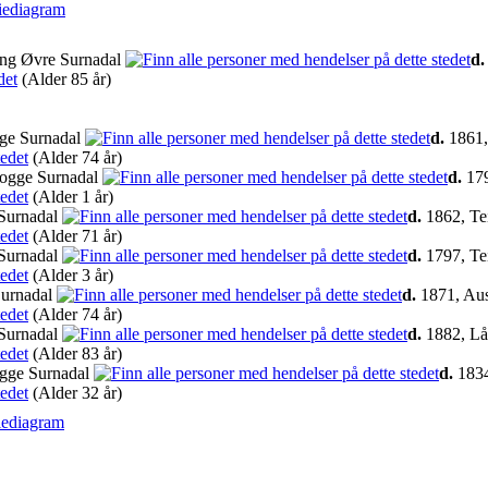
iediagram
ng Øvre Surnadal
d.
(Alder 85 år)
ge Surnadal
d.
1861,
(Alder 74 år)
Sogge Surnadal
d.
179
(Alder 1 år)
Surnadal
d.
1862, Te
(Alder 71 år)
Surnadal
d.
1797, Te
(Alder 3 år)
Surnadal
d.
1871, Aus
(Alder 74 år)
Surnadal
d.
1882, Lå
(Alder 83 år)
gge Surnadal
d.
1834
(Alder 32 år)
iediagram