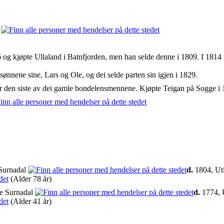
l
 og kjøpte Ullaland i Batnfjorden, men han selde denne i 1809. I 1814 
 sønnene sine, Lars og Ole, og dei selde parten sin igjen i 1829.
var den siste av dei gamle bondelensmennene. Kjøpte Teigan på Sogge i
Surnadal
d.
1804, Uti
(Alder 78 år)
e Surnadal
d.
1774, 
(Alder 41 år)