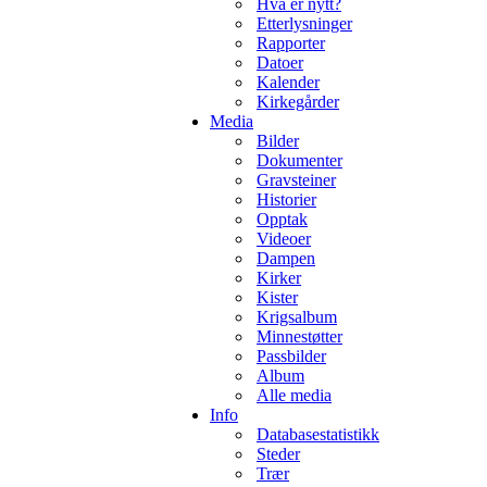
Hva er nytt?
Etterlysninger
Rapporter
Datoer
Kalender
Kirkegårder
Media
Bilder
Dokumenter
Gravsteiner
Historier
Opptak
Videoer
Dampen
Kirker
Kister
Krigsalbum
Minnestøtter
Passbilder
Album
Alle media
Info
Databasestatistikk
Steder
Trær