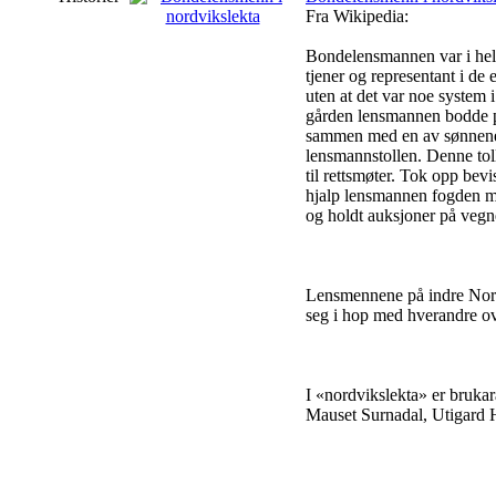
Fra Wikipedia:
Bondelensmannen var i hele 
tjener og representant i de
uten at det var noe system 
gården lensmannen bodde på.
sammen med en av sønnene si
lensmannstollen. Denne toll
til rettsmøter. Tok opp bev
hjalp lensmannen fogden me
og holdt auksjoner på vegne
Lensmennene på indre Nord
seg i hop med hverandre ove
I «nordvikslekta» er bruka
Mauset Surnadal, Utigard 