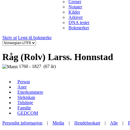
Grener
Notater
Kilder
Arkiver
DNA tester
Bokmerker
Skriv ut
Legg til bokmerke
Råg (Rolv) Larss. Honnstad
1760 - 1827 (67 år)
Person
Aner
Etterkommere
Slektskap
Tidslinje
Familie
GEDCOM
Personlig informasjon
|
Media
|
Hendelseskart
|
Alle
|