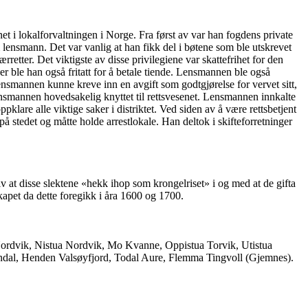
net i lokalforvaltningen i Norge. Fra først av var han fogdens private
 lensmann. Det var vanlig at han fikk del i bøtene som ble utskrevet
etter. Det viktigste av disse privilegiene var skattefrihet for den
er ble han også fritatt for å betale tiende. Lensmannen ble også
lensmannen kunne kreve inn en avgift som godtgjørelse for vervet sitt,
ensmannen hovedsakelig knyttet til rettsvesenet. Lensmannen innkalte
klare alle viktige saker i distriktet. Ved siden av å være rettsbetjent
stedet og måtte holde arrestlokale. Han deltok i skifteforretninger
 disse slektene «hekk ihop som krongelriset» i og med at de gifta
kapet da dette foregikk i åra 1600 og 1700.
 Nordvik, Nistua Nordvik, Mo Kvanne, Oppistua Torvik, Utistua
dal, Henden Valsøyfjord, Todal Aure, Flemma Tingvoll (Gjemnes).