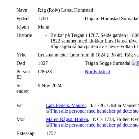
Navn
Råg (Rolv)
Larss. Honnstad
Fødsel
1760
Utigard Honnstad Surnada
Kjønn
Mann
Historie
Brukar på Teigan i 1787. Selde garden i 1806
1822 sammen med klokkar Lars Hanss. Øye.
Råg skjøta så halvparten av Ellevsetvollan til
Yrke
Lensmann etter faren fram til 1824 (i 38 år). Råg 
Død
1827
Teigan Sogge Surnadal
Person
I28628
Nordvikslekt
ID
Sist
9 Nov 2024
endret
Far
Lars Peders. Mauset
,
f.
1726, Utistua Mauset 
Mor
Maren Rågsd. Holten
,
f.
Ca 1733, Holten Øvr
Ekteskap
1752