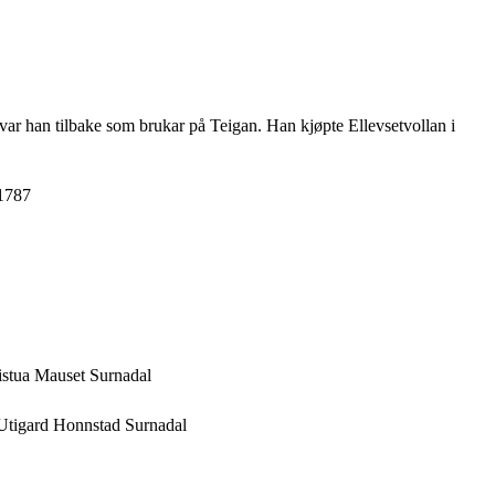
var han tilbake som brukar på Teigan. Han kjøpte Ellevsetvollan i
 1787
stua Mauset Surnadal
Utigard Honnstad Surnadal