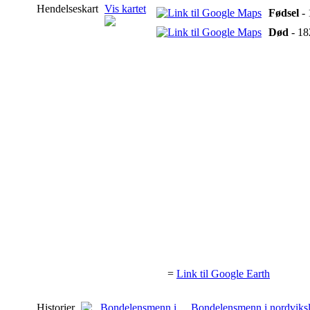
Hendelseskart
Vis kartet
Fødsel
- 
Død
- 18
=
Link til Google Earth
Historier
Bondelensmenn i nordviksl