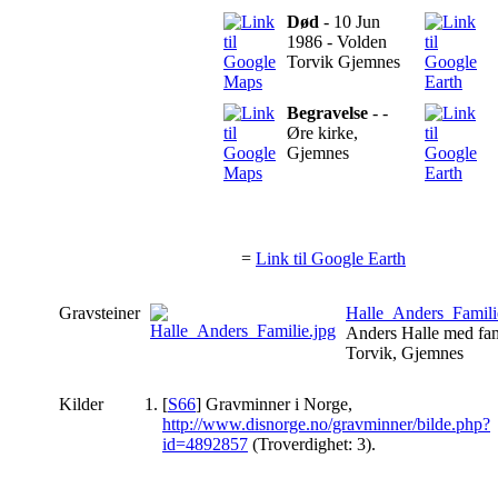
Død
- 10 Jun
1986 - Volden
Torvik Gjemnes
Begravelse
- -
Øre kirke,
Gjemnes
=
Link til Google Earth
Gravsteiner
Halle_Anders_Famili
Anders Halle med fam
Torvik, Gjemnes
Kilder
[
S66
] Gravminner i Norge,
http://www.disnorge.no/gravminner/bilde.php?
id=4892857
(Troverdighet: 3).