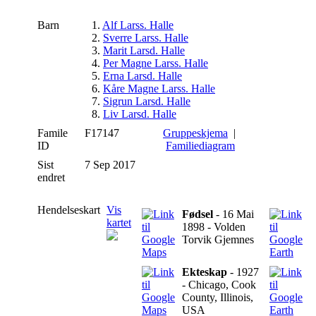
Barn
1.
Alf Larss. Halle
2.
Sverre Larss. Halle
3.
Marit Larsd. Halle
4.
Per Magne Larss. Halle
5.
Erna Larsd. Halle
6.
Kåre Magne Larss. Halle
7.
Sigrun Larsd. Halle
8.
Liv Larsd. Halle
Famile
F17147
Gruppeskjema
|
ID
Familiediagram
Sist
7 Sep 2017
endret
Hendelseskart
Vis
Fødsel
- 16 Mai
kartet
1898 - Volden
Torvik Gjemnes
Ekteskap
- 1927
- Chicago, Cook
County, Illinois,
USA