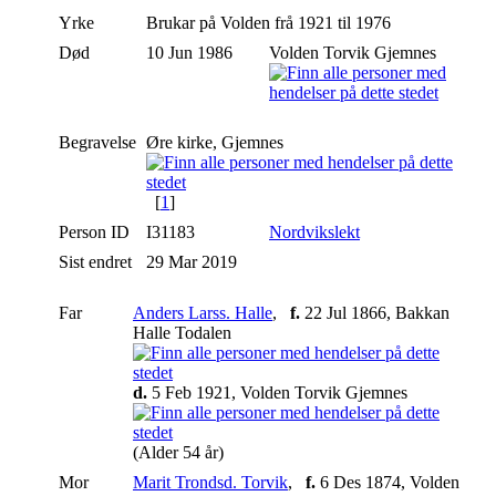
Yrke
Brukar på Volden frå 1921 til 1976
Død
10 Jun 1986
Volden Torvik Gjemnes
Begravelse
Øre kirke, Gjemnes
[
1
]
Person ID
I31183
Nordvikslekt
Sist endret
29 Mar 2019
Far
Anders Larss. Halle
,
f.
22 Jul 1866, Bakkan
Halle Todalen
d.
5 Feb 1921, Volden Torvik Gjemnes
(Alder 54 år)
Mor
Marit Trondsd. Torvik
,
f.
6 Des 1874, Volden