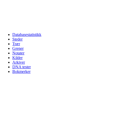
Databasestatistikk
Steder
Trær
Grener
Notater
Kilder
Arkiver
DNA tester
Bokmerker