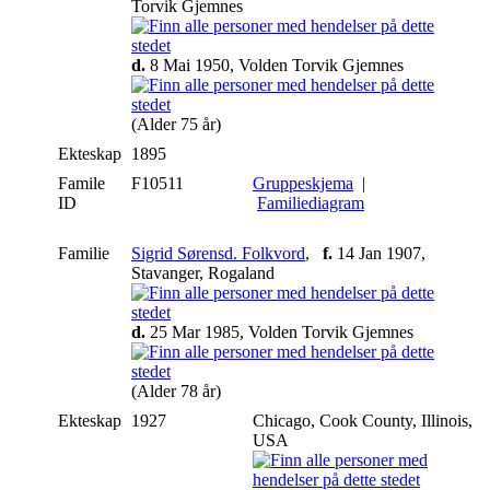
Torvik Gjemnes
d.
8 Mai 1950, Volden Torvik Gjemnes
(Alder 75 år)
Ekteskap
1895
Famile
F10511
Gruppeskjema
|
ID
Familiediagram
Familie
Sigrid Sørensd. Folkvord
,
f.
14 Jan 1907,
Stavanger, Rogaland
d.
25 Mar 1985, Volden Torvik Gjemnes
(Alder 78 år)
Ekteskap
1927
Chicago, Cook County, Illinois,
USA