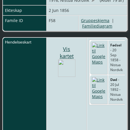
1916, Nistua Nordvik
(Alder 79 år)
Ekteskap
2 Jun 1856
Famile ID
F58
Gruppeskjema
|
Familiediagram
Hendelseskart
Fødsel
Vis
- 20
kartet
Sep
1858 -
Nistua
Nordvik
Død
-
20 Jul
1892 -
Nistua
Nordvik