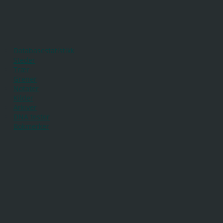
Databasestatistikk
Steder
Trær
Grener
Notater
Kilder
Arkiver
DNA tester
Bokmerker