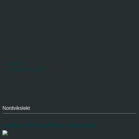
English
*Norwegian-UTF8
Nordvikslekt
Anders Kristoffers. Nordvik
1858 - 1892 (33 år)