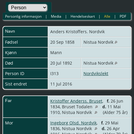
Personlig informasjon
|
Media
|
Hendelseskart
|
Alle
|
PDF
Navn
Anders
Kristoffers. Nordvik
Fødsel
20 Sep 1858
Nistua Nordvik
Kjønn
Mann
Død
20 Jul 1892
Nistua Nordvik
Person ID
I313
Nordvikslekt
Sist endret
11 Jul 2016
Far
Kristoffer Anderss. Bruset
,
f.
26 Jun
1834, Bruset Todalen
d.
11 Mai
1910, Nistua Nordvik
(Alder 75 år)
Mor
Ingeborg Olsd. Nordvik
,
f.
29 Mai
1836, Nistua Nordvik
d.
26 Apr