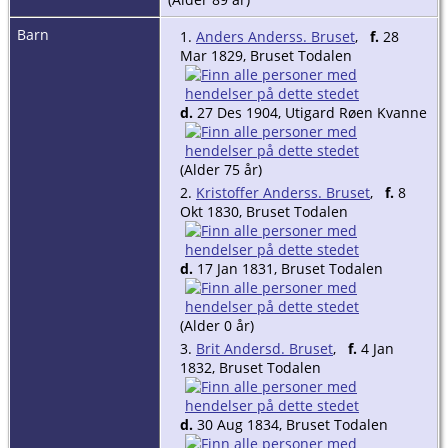
Barn
1.
Anders Anderss. Bruset
,
f.
28
Mar 1829, Bruset Todalen
d.
27 Des 1904, Utigard Røen Kvanne
(Alder 75 år)
2.
Kristoffer Anderss. Bruset
,
f.
8
Okt 1830, Bruset Todalen
d.
17 Jan 1831, Bruset Todalen
(Alder 0 år)
3.
Brit Andersd. Bruset
,
f.
4 Jan
1832, Bruset Todalen
d.
30 Aug 1834, Bruset Todalen