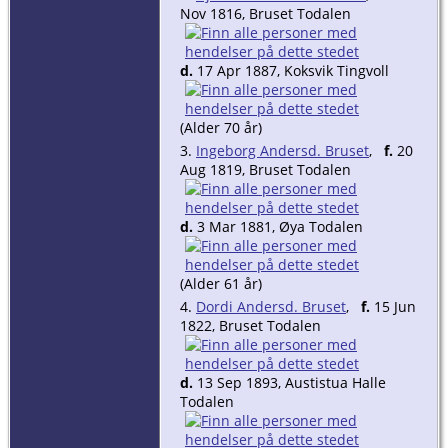
Nov 1816, Bruset Todalen
d.
17 Apr 1887, Koksvik Tingvoll
(Alder 70 år)
3.
Ingeborg Andersd. Bruset
,
f.
20
Aug 1819, Bruset Todalen
d.
3 Mar 1881, Øya Todalen
(Alder 61 år)
4.
Dordi Andersd. Bruset
,
f.
15 Jun
1822, Bruset Todalen
d.
13 Sep 1893, Austistua Halle
Todalen