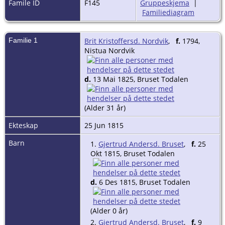
Famile ID
F145
Gruppeskjema
|
Familiediagram
Familie 1
Brit Kristoffersd. Nordvik
,
f.
1794,
Nistua Nordvik
d.
13 Mai 1825, Bruset Todalen
(Alder 31 år)
Ekteskap
25 Jun 1815
Barn
1.
Gjertrud Andersd. Bruset
,
f.
25
Okt 1815, Bruset Todalen
d.
6 Des 1815, Bruset Todalen
(Alder 0 år)
2.
Gjertrud Andersd. Bruset
,
f.
9