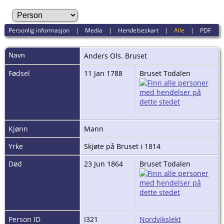
Personlig informasjon
|
Media
|
Hendelseskart
|
Alle
|
PDF
Navn
Anders
Ols. Bruset
Fødsel
11 Jan 1788
Bruset Todalen
Kjønn
Mann
Yrke
Skjøte på Bruset i 1814
Død
23 Jun 1864
Bruset Todalen
Person ID
I321
Nordvikslekt