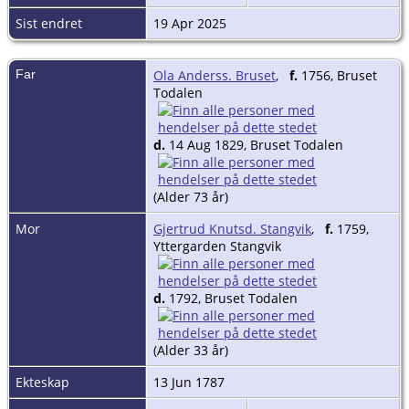
Sist endret
19 Apr 2025
Far
Ola Anderss. Bruset
,
f.
1756, Bruset
Todalen
d.
14 Aug 1829, Bruset Todalen
(Alder 73 år)
Mor
Gjertrud Knutsd. Stangvik
,
f.
1759,
Yttergarden Stangvik
d.
1792, Bruset Todalen
(Alder 33 år)
Ekteskap
13 Jun 1787