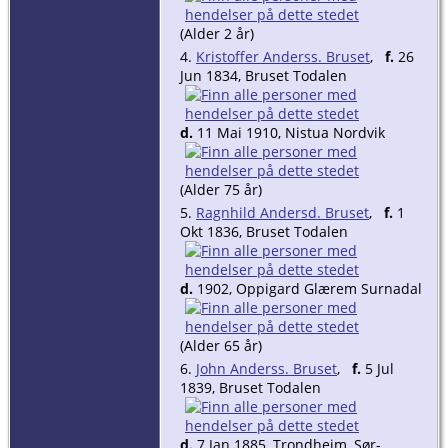
(Alder 2 år)
4.
Kristoffer Anderss. Bruset
,
f.
26
Jun 1834, Bruset Todalen
d.
11 Mai 1910, Nistua Nordvik
(Alder 75 år)
5.
Ragnhild Andersd. Bruset
,
f.
1
Okt 1836, Bruset Todalen
d.
1902, Oppigard Glærem Surnadal
(Alder 65 år)
6.
John Anderss. Bruset
,
f.
5 Jul
1839, Bruset Todalen
d.
7 Jan 1885, Trondheim, Sør-