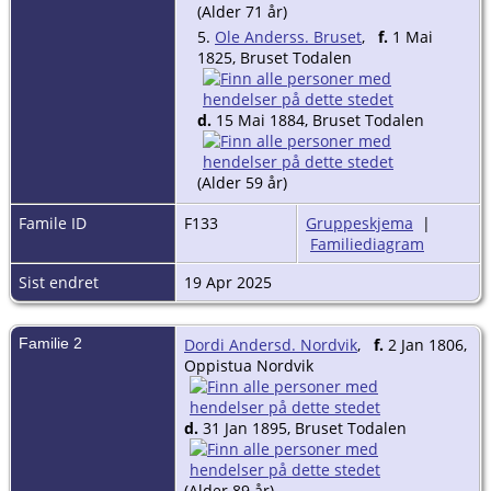
(Alder 71 år)
5.
Ole Anderss. Bruset
,
f.
1 Mai
1825, Bruset Todalen
d.
15 Mai 1884, Bruset Todalen
(Alder 59 år)
Famile ID
F133
Gruppeskjema
|
Familiediagram
Sist endret
19 Apr 2025
Familie 2
Dordi Andersd. Nordvik
,
f.
2 Jan 1806,
Oppistua Nordvik
d.
31 Jan 1895, Bruset Todalen
(Alder 89 år)