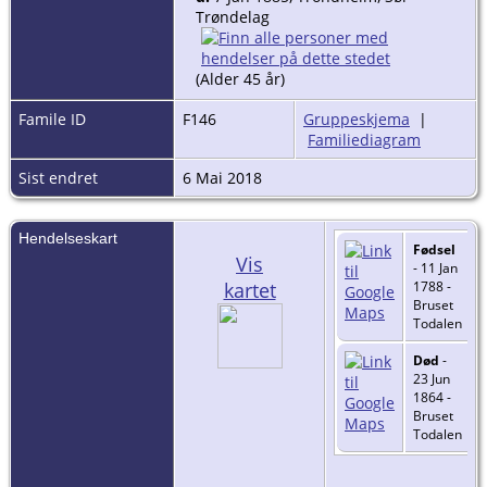
Trøndelag
(Alder 45 år)
Famile ID
F146
Gruppeskjema
|
Familiediagram
Sist endret
6 Mai 2018
Hendelseskart
Fødsel
Vis
- 11 Jan
kartet
1788 -
Bruset
Todalen
Død
-
23 Jun
1864 -
Bruset
Todalen