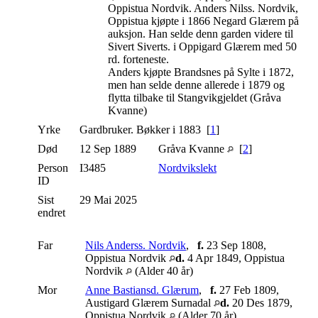
Oppistua Nordvik. Anders Nilss. Nordvik,
Oppistua kjøpte i 1866 Negard Glærem på
auksjon. Han selde denn garden videre til
Sivert Siverts. i Oppigard Glærem med 50
rd. forteneste.
Anders kjøpte Brandsnes på Sylte i 1872,
men han selde denne allerede i 1879 og
flytta tilbake til Stangvikgjeldet (Gråva
Kvanne)
Yrke
Gardbruker. Bøkker i 1883 [
1
]
Død
12 Sep 1889
Gråva Kvanne
[
2
]
Person
I3485
Nordvikslekt
ID
Sist
29 Mai 2025
endret
Far
Nils Anderss. Nordvik
,
f.
23 Sep 1808,
Oppistua Nordvik
d.
4 Apr 1849, Oppistua
Nordvik
(Alder 40 år)
Mor
Anne Bastiansd. Glærum
,
f.
27 Feb 1809,
Austigard Glærem Surnadal
d.
20 Des 1879,
Oppistua Nordvik
(Alder 70 år)