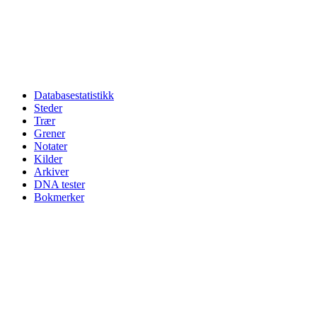
Databasestatistikk
Steder
Trær
Grener
Notater
Kilder
Arkiver
DNA tester
Bokmerker