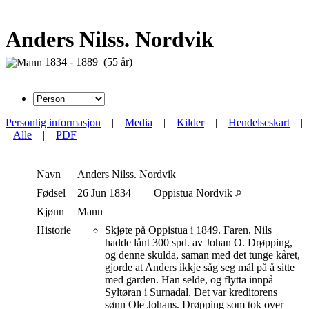
Anders Nilss. Nordvik
1834 - 1889 (55 år)
Personlig informasjon
|
Media
|
Kilder
|
Hendelseskart
|
Alle
|
PDF
Navn
Anders
Nilss. Nordvik
Fødsel
26 Jun 1834
Oppistua Nordvik
Kjønn
Mann
Historie
Skjøte på Oppistua i 1849. Faren, Nils
hadde lånt 300 spd. av Johan O. Drøpping,
og denne skulda, saman med det tunge kåret,
gjorde at Anders ikkje såg seg mål på å sitte
med garden. Han selde, og flytta innpå
Syltøran i Surnadal. Det var kreditorens
sønn Ole Johans. Drøpping som tok over