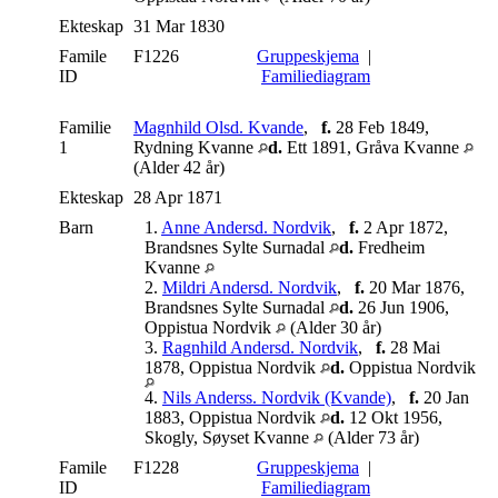
Ekteskap
31 Mar 1830
Famile
F1226
Gruppeskjema
|
ID
Familiediagram
Familie
Magnhild Olsd. Kvande
,
f.
28 Feb 1849,
1
Rydning Kvanne
d.
Ett 1891, Gråva Kvanne
(Alder 42 år)
Ekteskap
28 Apr 1871
Barn
1.
Anne Andersd. Nordvik
,
f.
2 Apr 1872,
Brandsnes Sylte Surnadal
d.
Fredheim
Kvanne
2.
Mildri Andersd. Nordvik
,
f.
20 Mar 1876,
Brandsnes Sylte Surnadal
d.
26 Jun 1906,
Oppistua Nordvik
(Alder 30 år)
3.
Ragnhild Andersd. Nordvik
,
f.
28 Mai
1878, Oppistua Nordvik
d.
Oppistua Nordvik
4.
Nils Anderss. Nordvik (Kvande)
,
f.
20 Jan
1883, Oppistua Nordvik
d.
12 Okt 1956,
Skogly, Søyset Kvanne
(Alder 73 år)
Famile
F1228
Gruppeskjema
|
ID
Familiediagram