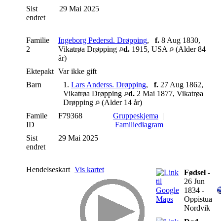
Sist
29 Mai 2025
endret
Familie
Ingeborg Pedersd. Drøpping
,
f.
8 Aug 1830,
2
Vikatrøa Drøpping
d.
1915, USA
(Alder 84
år)
Ektepakt
Var ikke gift
Barn
1.
Lars Anderss. Drøpping
,
f.
27 Aug 1862,
Vikatrøa Drøpping
d.
2 Mai 1877, Vikatrøa
Drøpping
(Alder 14 år)
Famile
F79368
Gruppeskjema
|
ID
Familiediagram
Sist
29 Mai 2025
endret
Hendelseskart
Vis kartet
Fødsel
-
26 Jun
1834 -
Oppistua
Nordvik