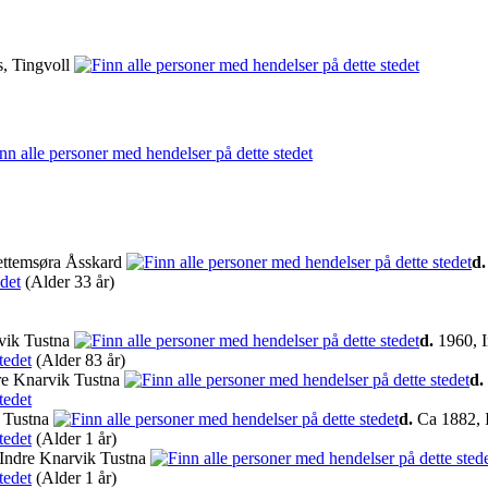
, Tingvoll
ettemsøra Åsskard
d.
(Alder 33 år)
vik Tustna
d.
1960, I
(Alder 83 år)
re Knarvik Tustna
d.
 Tustna
d.
Ca 1882, 
(Alder 1 år)
Indre Knarvik Tustna
(Alder 1 år)