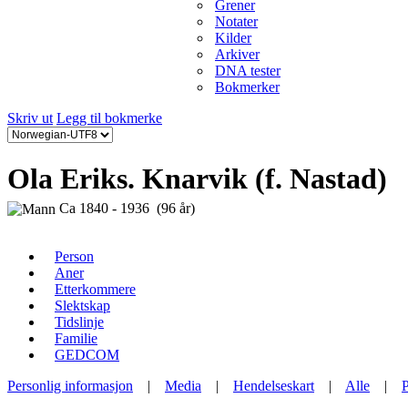
Grener
Notater
Kilder
Arkiver
DNA tester
Bokmerker
Skriv ut
Legg til bokmerke
Ola Eriks. Knarvik (f. Nastad)
Ca 1840 - 1936 (96 år)
Person
Aner
Etterkommere
Slektskap
Tidslinje
Familie
GEDCOM
Personlig informasjon
|
Media
|
Hendelseskart
|
Alle
|