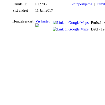
Famile ID
F12705
Gruppeskjema
|
Famil
Sist endret
11 Jan 2017
Hendelseskart
Vis kartet
Fødsel
- 
Død
- 19