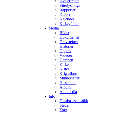
Hva er nytt?
Etterlysninger
Rapporter
Datoer
Kalender
Kirkegårder
Media
Bilder
Dokumenter
Gravsteiner
Historier
Opptak
Videoer
Dampen
Kirker
Kister
Krigsalbum
Minnestøtter
Passbilder
Album
Alle media
Info
Databasestatistikk
Steder
Trær