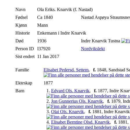
Navn
Ola
Eriks. Knarvik (f. Nastad)
Fødsel
Ca 1840
Nastad Aspøya Straumsnes
Kjønn
Mann
Historie
Enkemann i Indre Knarvik
Død
1936
Indre Knarvik Tustna
Person ID
I37920
Nordvikslekt
Sist endret
11 Jan 2017
Familie
Elisabet Pedersd. Settem
,
f.
1848, Sandstad S
Ekteskap
1877
Barn
1.
Edvard Ols. Knarvik
,
f.
1877, Indre Knar
2.
Jon Gunnerius Ols. Knarvik
,
f.
1879, Ind
3.
Olai Ols. Knarvik
,
f.
1881, Indre Knarvik
4.
Elisabet Berntine Olsd. Knarvik
,
f.
1881, 