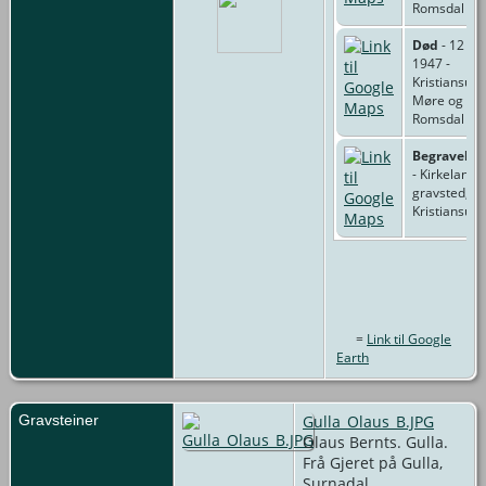
Romsdal
Død
- 12 Ap
1947 -
Kristiansund
Møre og
Romsdal
Begravelse
- Kirkelande
gravsted,
Kristiansun
=
Link til Google
Earth
Gravsteiner
Gulla_Olaus_B.JPG
Olaus Bernts. Gulla.
Frå Gjeret på Gulla,
Surnadal