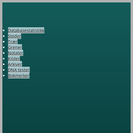
Databasestatistikk
Steder
Trær
Grener
Notater
Kilder
Arkiver
DNA tester
Bokmerker