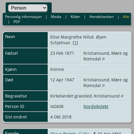
Personlig informasjon
|
Media
|
Kilder
|
Hendelseskart
|
Alle
|
PDF
Navn
Elise Margrethe
Nilsd. Øyen
Schjetnan
[
1
]
Fødsel
23 Feb 1871
Kristiansund, Møre og
Romsdal
Kjønn
Kvinne
Død
12 Apr 1947
Kristiansund, Møre og
Romsdal
Begravelse
Kirkelandet gravsted, Kristiansund
Person ID
I42608
Nordvikslekt
Sist endret
4 Okt 2018
Familie
Olaus Bernts. Gulla
,
f.
19 Apr 1866,