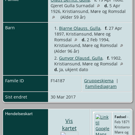
Gjeret Gulla Surnadal
d.
5 Apr
1926, Kristiansund, Møre og Romsdal
(Alder 59 år)
Barn
1.
Bjarne Olauss. Gulla
,
f.
27 Apr
1897, Kristiansund, Møre og
Romsdal
d.
2 Feb 1994,
Kristiansund, Møre og Romsdal
(Alder 96 år)
2.
Gunvor Olausd. Gulla
,
f.
1902,
Kristiansund, Møre og Romsdal
d.
Ja, ukjent dato
Famile ID
F14187
Gruppeskjema
|
Familiediagram
Sist endret
30 Mar 2017
Hendelseskart
Fødsel
- 23
Vis
Feb 1871 -
kartet
Kristiansund
Møre og