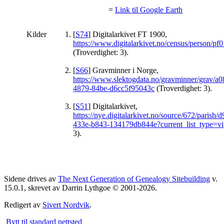
=
Link til Google Earth
Kilder
[
S74
] Digitalarkivet FT 1900,
https://www.digitalarkivet.no/census/person/
(Troverdighet: 3).
[
S66
] Gravminner i Norge,
https://www.slektogdata.no/gravminner/grav/a
4879-84be-d6cc5f95043c
(Troverdighet: 3).
[
S51
] Digitalarkivet,
https://nye.digitalarkivet.no/source/672/parish
433e-b843-134179db844e?current_list_type=vi
3).
Sidene drives av
The Next Generation of Genealogy Sitebuilding
v.
15.0.1, skrevet av Darrin Lythgoe © 2001-2026.
Redigert av
Sivert Nordvik
.
Bytt til standard nettsted