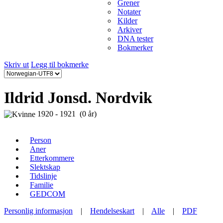
Grener
Notater
Kilder
Arkiver
DNA tester
Bokmerker
Skriv ut
Legg til bokmerke
Ildrid Jonsd. Nordvik
1920 - 1921 (0 år)
Person
Aner
Etterkommere
Slektskap
Tidslinje
Familie
GEDCOM
Personlig informasjon
|
Hendelseskart
|
Alle
|
PDF