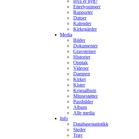
Hva er nytt?
Etterlysninger
Rapporter
Datoer
Kalender
Kirkegårder
Media
Bilder
Dokumenter
Gravsteiner
Historier
Opptak
Videoer
Dampen
Kirker
Kister
Krigsalbum
Minnestøtter
Passbilder
Album
Alle media
Info
Databasestatistikk
Steder
Trær