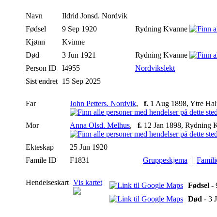
Navn
Ildrid
Jonsd. Nordvik
Fødsel
9 Sep 1920
Rydning Kvanne
Kjønn
Kvinne
Død
3 Jun 1921
Rydning Kvanne
Person ID
I4955
Nordvikslekt
Sist endret
15 Sep 2025
Far
John Petters. Nordvik
,
f.
1 Aug 1898, Ytre Ha
Mor
Anna Olsd. Melhus
,
f.
12 Jan 1898, Rydning
Ekteskap
25 Jun 1920
Famile ID
F1831
Gruppeskjema
|
Famili
Hendelseskart
Vis kartet
Fødsel
- 
Død
- 3 