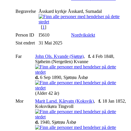
Begravelse
Åsskard kyrkje Åsskard, Surnadal
[
1
]
Person ID
I5610
Nordvikslekt
Sist endret
31 Mai 2025
Far
John Ols. Kvande (Sjøtrø)
,
f.
4 Feb 1848,
Sjøheim (Nergeilen) Kvanne
d.
6 Sep 1890, Sjøtrøa Åsbø
(Alder 42 år)
Mor
Marit Larsd. Kårvatn (Koksvik)
,
f.
18 Jan 1852,
Koksvikøra Tingvoll
d.
1940, Sjøtrøa Åsbø