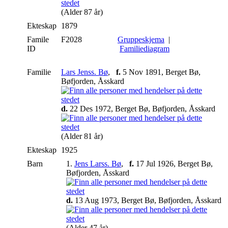
(Alder 87 år)
Ekteskap
1879
Famile
F2028
Gruppeskjema
|
ID
Familiediagram
Familie
Lars Jenss. Bø
,
f.
5 Nov 1891, Berget Bø,
Bøfjorden, Åsskard
d.
22 Des 1972, Berget Bø, Bøfjorden, Åsskard
(Alder 81 år)
Ekteskap
1925
Barn
1.
Jens Larss. Bø
,
f.
17 Jul 1926, Berget Bø,
Bøfjorden, Åsskard
d.
13 Aug 1973, Berget Bø, Bøfjorden, Åsskard
(Alder 47 år)