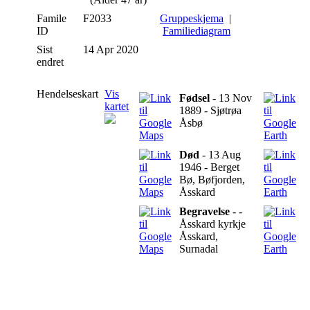
Famile
F2033
Gruppeskjema
|
ID
Familiediagram
Sist
14 Apr 2020
endret
Hendelseskart
Vis
Fødsel
- 13 Nov
kartet
1889 - Sjøtrøa
Åsbø
Død
- 13 Aug
1946 - Berget
Bø, Bøfjorden,
Åsskard
Begravelse
- -
Åsskard kyrkje
Åsskard,
Surnadal