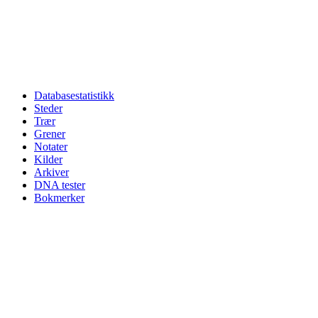
Databasestatistikk
Steder
Trær
Grener
Notater
Kilder
Arkiver
DNA tester
Bokmerker