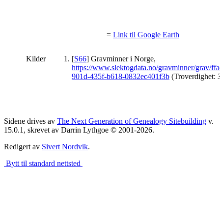
=
Link til Google Earth
Kilder
[
S66
] Gravminner i Norge,
https://www.slektogdata.no/gravminner/grav/ff
901d-435f-b618-0832ec401f3b
(Troverdighet: 3
Sidene drives av
The Next Generation of Genealogy Sitebuilding
v.
15.0.1, skrevet av Darrin Lythgoe © 2001-2026.
Redigert av
Sivert Nordvik
.
Bytt til standard nettsted