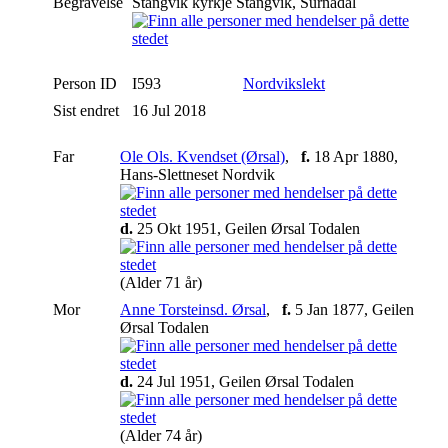
Begravelse
Stangvik kyrkje Stangvik, Surnadal
Person ID
I593
Nordvikslekt
Sist endret
16 Jul 2018
Far
Ole Ols. Kvendset (Ørsal)
,
f.
18 Apr 1880,
Hans-Slettneset Nordvik
d.
25 Okt 1951, Geilen Ørsal Todalen
(Alder 71 år)
Mor
Anne Torsteinsd. Ørsal
,
f.
5 Jan 1877, Geilen
Ørsal Todalen
d.
24 Jul 1951, Geilen Ørsal Todalen
(Alder 74 år)