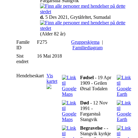
Fargarstuå Stangvik
d.
5 Des 2021, Grytåfeltet, Surnadal
(Alder 82 år)
Famile
F275
Gruppeskjema
|
ID
Familiediagram
Sist
16 Mai 2018
endret
Hendelseskart
Vis
Fødsel
- 19 Apr
kartet
1909 - Geilen
Ørsal Todalen
Død
- 12 Nov
1991 -
Fargarstuå
Stangvik
Begravelse
- -
Stangvik kyrkje