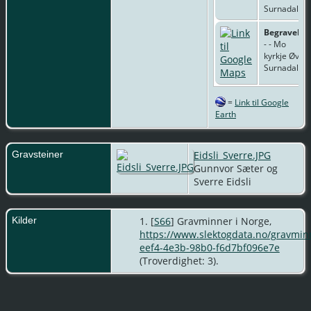
Surnadal
Begravelse
- - Mo
kyrkje Øvre
Surnadal
=
Link til Google
Earth
Gravsteiner
Eidsli_Sverre.JPG
Gunnvor Sæter og
Sverre Eidsli
Kilder
[
S66
] Gravminner i Norge,
https://www.slektogdata.no/gravmin
eef4-4e3b-98b0-f6d7bf096e7e
(Troverdighet: 3).