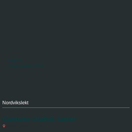
English
*Norwegian-UTF8
Nordvikslekt
Gunnvor Olafsd. Sæter
1918 - 1996 (77 år)