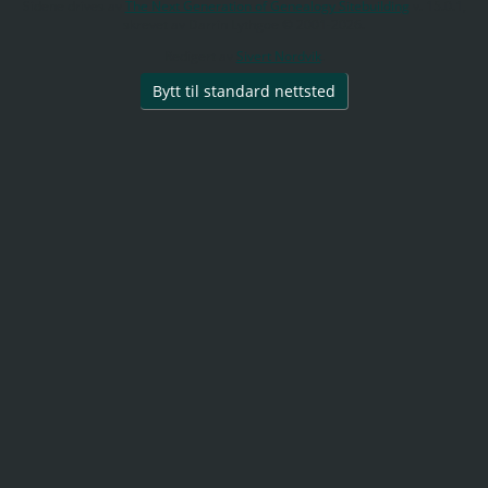
Sidene drives av
The Next Generation of Genealogy Sitebuilding
v. 15.0.1,
skrevet av Darrin Lythgoe © 2001-2026.
Redigert av
Sivert Nordvik
.
Bytt til standard nettsted