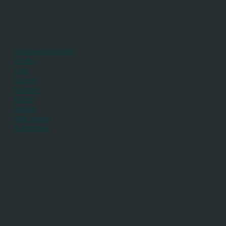
Databasestatistikk
Steder
Trær
Grener
Notater
Kilder
Arkiver
DNA tester
Bokmerker