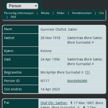
Personlig informasjon
|
Media
|
Kilder
|
Hendelseskart
|
Alle
|
PDF
Navn
Gunnvor
Olafsd. Sæter
Fødsel
28 Nov 1918
Sætertrøa Øvre Sæter,
Øvre Surnadal
Kjønn
Kvinne
Død
24 Apr 1996
Sætertrøa Øvre Sæter,
Øvre Surnadal
Begravelse
Mo kyrkje Øvre Surnadal
[
1
]
Person ID
I6117
Nordvikslekt
Sist endret
14 Apr 2023
Far
Olaf Ols. Sæther
,
f.
17 Mar 1887, Øvre
Sæter, Øvre Surnadal
d.
2 Des