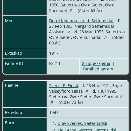
1950, Sætertrøa Øvre Sæter, Øvre
Surnadal
(Alder 63 år)
Mor
Dordi Johanna Larsd. Settemsdal
,
f.
27 Feb 1893, Nergard Settemsdal
Åsskard
d.
28 Mar 1953, Sætertrøa
Øvre Sæter, Øvre Surnadal
(Alder
60 år)
Ekteskap
1917
Famile ID
F2211
Gruppeskjema
|
Familiediagram
Familie
Sverre P. Eidsli
,
f.
26 Nov 1921, Enge
Valsøyfjord Halsa
d.
1 Jul 1995,
Sætertrøa Øvre Sæter, Øvre Surnadal
(Alder 73 år)
Ekteskap
1947
Barn
1.
Olav Sverres. Sæter Eidsli
2.
Kjell Arne Sverres. Sæter Eidsli