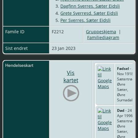
3.
Dagfinn Sverres. Sæter Eidsli
4.
Grete Sverresd. Sæter Eidsli
5.
Per Sverres. Sæter Eidsli
Famile ID
F2212
Gruppeskjema
|
Familiediagram
Sist endret
23 Jan 2023
Hendelseskart
Fødsel
- 28
Vis
Nov 1918 -
kartet
Sætertrøa
Øvre
Sæter,
Øvre
Surnadal
Død
- 24
Apr 1996 -
Sætertrøa
Øvre
Sæter,
Øvre