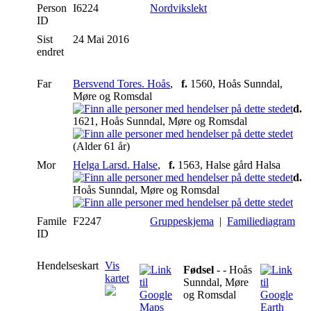
Person
I6224
Nordvikslekt
ID
Sist
24 Mai 2016
endret
Far
Bersvend Tores. Hoås
,
f.
1560, Hoås Sunndal,
Møre og Romsdal
d.
1621, Hoås Sunndal, Møre og Romsdal
(Alder 61 år)
Mor
Helga Larsd. Halse
,
f.
1563, Halse gård Halsa
d.
Hoås Sunndal, Møre og Romsdal
Famile
F2247
Gruppeskjema
|
Familiediagram
ID
Hendelseskart
Vis
Fødsel
- - Hoås
kartet
Sunndal, Møre
og Romsdal