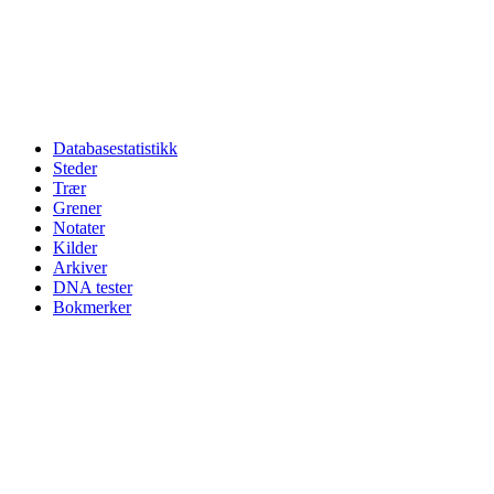
Databasestatistikk
Steder
Trær
Grener
Notater
Kilder
Arkiver
DNA tester
Bokmerker