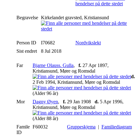
Begravelse
Kirkelandet gravsted, Kristiansund
Person ID
I70682
Nordvikslekt
Sist endret
8 Jul 2018
Far
Bjarne Olauss. Gulla
,
f.
27 Apr 1897,
Kristiansund, Møre og Romsdal
d.
2 Feb 1994, Kristiansund, Møre og Romsdal
(Alder 96 år)
Mor
Dagny Øyen
,
f.
29 Jan 1908
d.
5 Apr 1996,
Kristiansund, Møre og Romsdal
(Alder 88 år)
Famile
F60032
Gruppeskjema
|
Familiediagram
ID