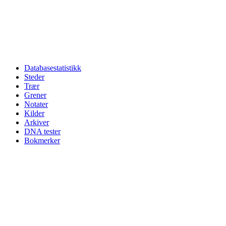
Databasestatistikk
Steder
Trær
Grener
Notater
Kilder
Arkiver
DNA tester
Bokmerker