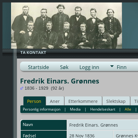
TA KONTAKT
Startside
Søk
Logg inn
Finn
Fredrik Einars. Grønnes
1836 - 1929 (92 år)
Person
Aner
Etterkommere
Slektskap
T
Personlig informasjon
|
Media
|
Hendelseskart
|
Alle
Navn
Fredrik
Einars. Grønnes
Fødsel
28 Nov 1836
Grønnes 