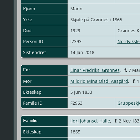
Kjønn
Mann
Yrke
Skjøte på Grønnes i 1865
Død
1929
Grønnes 
Person ID
I7393
Nordviksle
Sist endret
14 Jan 2018
Far
Einar Fredriks. Grønnes
,
f.
7 Mar
Mor
Mildrid Mina Olsd. Aasgård
,
f.
11
Ekteskap
5 Jun 1833
Famile ID
F2963
Gruppesk
Familie
Ildri Johansd. Halle
,
f.
2 Nov 1835
Ekteskap
1865