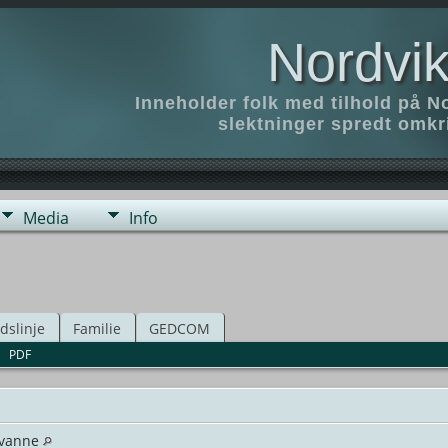
Nordvik
Inneholder folk med tilhold på N
slektninger spredt omk
Media
Info
idslinje
Familie
GEDCOM
|
PDF
Kvanne