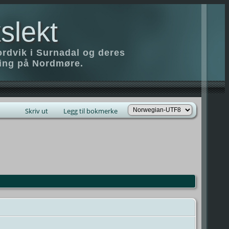
slekt
ordvik i Surnadal og deres
ring på Nordmøre.
Skriv ut
Legg til bokmerke