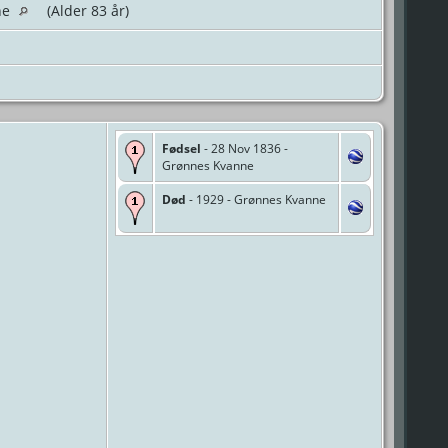
ne
(Alder 83 år)
Fødsel
- 28 Nov 1836 -
Grønnes Kvanne
Død
- 1929 - Grønnes Kvanne