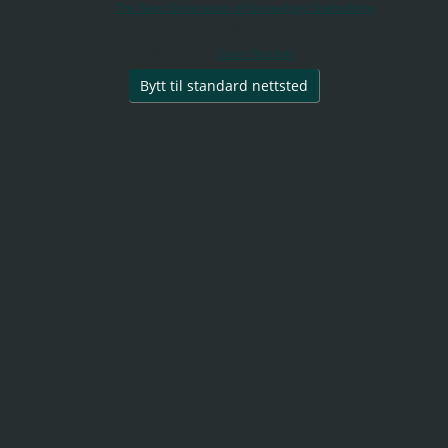
Sidene drives av
The Next Generation of Genealogy Sitebuilding
v. 15.0.1,
skrevet av Darrin Lythgoe © 2001-2026.
Redigert av
Sivert Nordvik
.
Bytt til standard nettsted