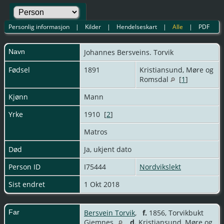
Personlig informasjon
|
Kilder
|
Hendelseskart
|
Alle
|
PDF
Navn
Johannes
Bersveins. Torvik
Fødsel
1891
Kristiansund, Møre og
Romsdal
[
1
]
Kjønn
Mann
Yrke
1910 [
2
]
Matros
Død
Ja, ukjent dato
Person ID
I75444
Nordvikslekt
Sist endret
1 Okt 2018
Far
Bersvein Torvik
,
f.
1856, Torvikbukt
Gjemnes
d.
Kristiansund, Møre og