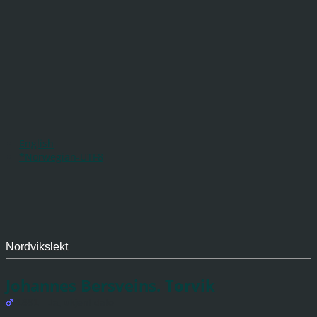
English
*Norwegian-UTF8
Nordvikslekt
Johannes Bersveins. Torvik
1891 - Ja, ukjent dato