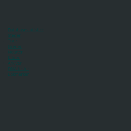
Databasestatistikk
Steder
Trær
Grener
Notater
Kilder
Arkiver
DNA tester
Bokmerker