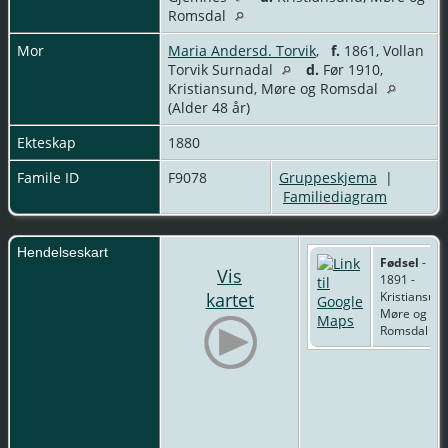
Romsdal
Mor
Maria Andersd. Torvik
,
f.
1861, Vollan
Torvik Surnadal
d.
Før 1910,
Kristiansund, Møre og Romsdal
(Alder 48 år)
Ekteskap
1880
Famile ID
F9078
Gruppeskjema
|
Familiediagram
Hendelseskart
Fødsel
-
Vis
1891 -
kartet
Kristiansund
Møre og
Romsdal