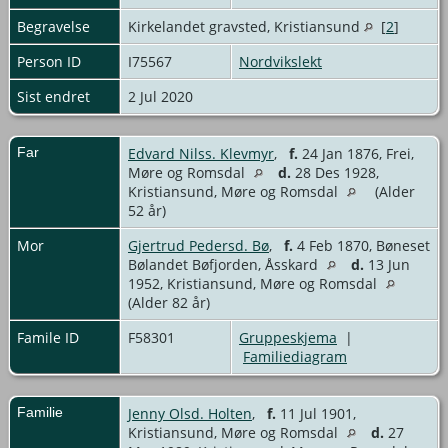
Begravelse
Kirkelandet gravsted, Kristiansund
[
2
]
Person ID
I75567
Nordvikslekt
Sist endret
2 Jul 2020
Far
Edvard Nilss. Klevmyr
,
f.
24 Jan 1876, Frei,
Møre og Romsdal
d.
28 Des 1928,
Kristiansund, Møre og Romsdal
(Alder
52 år)
Mor
Gjertrud Pedersd. Bø
,
f.
4 Feb 1870, Bøneset
Bølandet Bøfjorden, Åsskard
d.
13 Jun
1952, Kristiansund, Møre og Romsdal
(Alder 82 år)
Famile ID
F58301
Gruppeskjema
|
Familiediagram
Familie
Jenny Olsd. Holten
,
f.
11 Jul 1901,
Kristiansund, Møre og Romsdal
d.
27