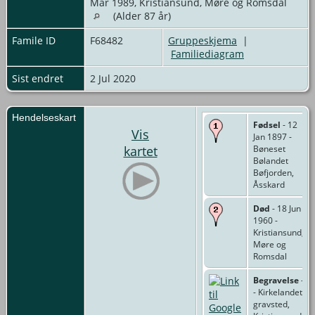
Mar 1989, Kristiansund, Møre og Romsdal
(Alder 87 år)
Famile ID
F68482
Gruppeskjema
|
Familiediagram
Sist endret
2 Jul 2020
Hendelseskart
Fødsel
- 12
Vis
Jan 1897 -
kartet
Bøneset
Bølandet
Bøfjorden,
Åsskard
Død
- 18 Jun
1960 -
Kristiansund,
Møre og
Romsdal
Begravelse
-
- Kirkelandet
gravsted,