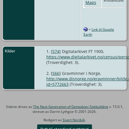
Kristiansund
=
Link til Google
Earth
Kilder
[
S74
] Digitalarkivet FT 1900,
https://www.digitalarkivet.no/census/per
(Troverdighet: 3).
[
S66
] Gravminner i Norge,
http://www.disnorge.no/gravminner/bilde
id=5772663
(Troverdighet: 3).
Sidene drives av
The Next Generation of Genealogy Sitebuilding
v. 15.0.1,
skrevet av Darrin Lythgoe © 2001-2026.
Redigert av
Sivert Nordvik
.