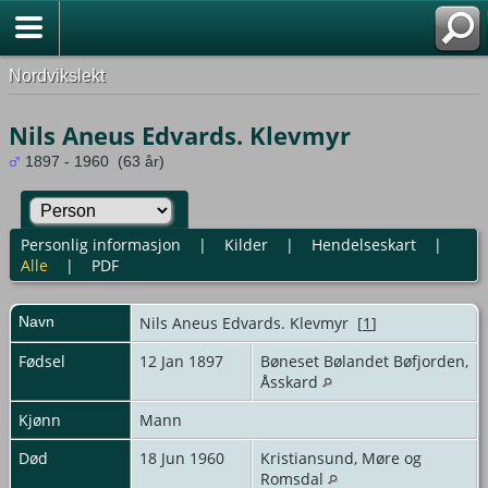
Nordvikslekt
Nils Aneus Edvards. Klevmyr
1897 - 1960 (63 år)
Personlig informasjon
|
Kilder
|
Hendelseskart
|
Alle
|
PDF
Navn
Nils Aneus
Edvards. Klevmyr
[
1
]
Fødsel
12 Jan 1897
Bøneset Bølandet Bøfjorden,
Åsskard
Kjønn
Mann
Død
18 Jun 1960
Kristiansund, Møre og
Romsdal