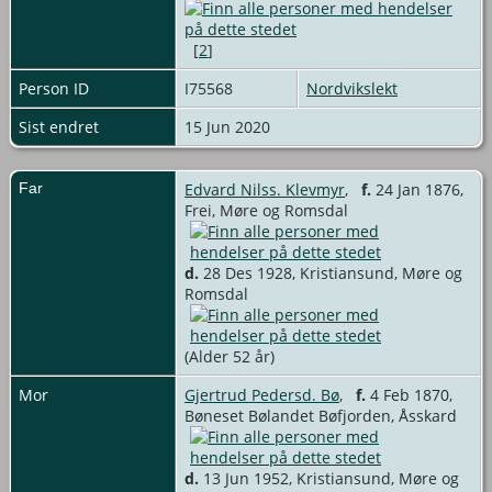
[
2
]
Person ID
I75568
Nordvikslekt
Sist endret
15 Jun 2020
Far
Edvard Nilss. Klevmyr
,
f.
24 Jan 1876,
Frei, Møre og Romsdal
d.
28 Des 1928, Kristiansund, Møre og
Romsdal
(Alder 52 år)
Mor
Gjertrud Pedersd. Bø
,
f.
4 Feb 1870,
Bøneset Bølandet Bøfjorden, Åsskard
d.
13 Jun 1952, Kristiansund, Møre og