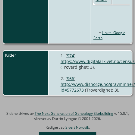
=
Link til Google
Earth
Kilder
[
S74
]
https://www.digitalarkivet.no/cens
(Troverdighet: 3).
[
S66
]
http://www.disnorge.no/gravminner/
id=5772673
(Troverdighet: 3).
Sidene drives av
The Next Generation of Genealogy Sitebuilding
v. 15.0.1,
skrevet av Darrin Lythgoe © 2001-2026.
Redigert av
Sivert Nordvik
.