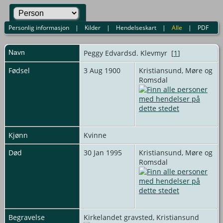
Personlig informasjon
|
Kilder
|
Hendelseskart
|
Alle
|
PDF
Navn
Peggy
Edvardsd. Klevmyr
[
1
]
Fødsel
3 Aug 1900
Kristiansund, Møre og
Romsdal
Kjønn
Kvinne
Død
30 Jan 1995
Kristiansund, Møre og
Romsdal
Begravelse
Kirkelandet gravsted, Kristiansund