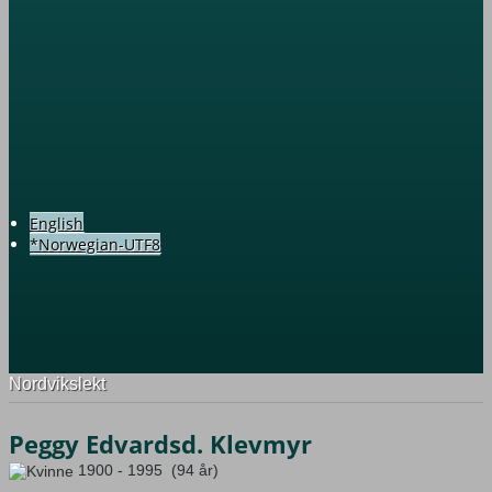
English
*Norwegian-UTF8
Nordvikslekt
Peggy Edvardsd. Klevmyr
1900 - 1995 (94 år)