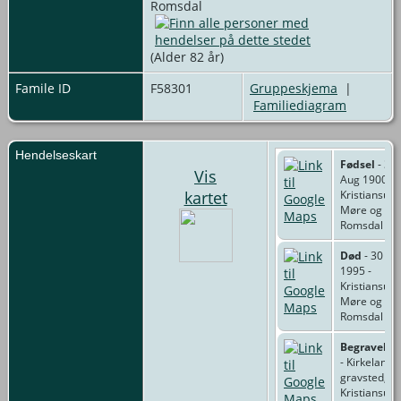
Romsdal
(Alder 82 år)
Famile ID
F58301
Gruppeskjema
|
Familiediagram
Hendelseskart
Fødsel
- 3
Vis
Aug 1900 -
kartet
Kristiansund
Møre og
Romsdal
Død
- 30 Jan
1995 -
Kristiansund
Møre og
Romsdal
Begravelse
- Kirkelande
gravsted,
Kristiansun