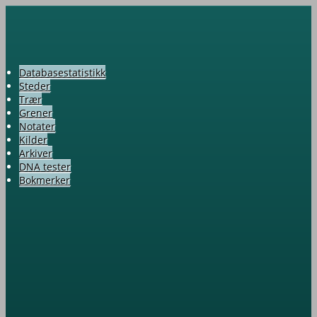
Databasestatistikk
Steder
Trær
Grener
Notater
Kilder
Arkiver
DNA tester
Bokmerker