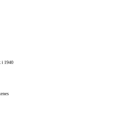
k i 1940
kenes