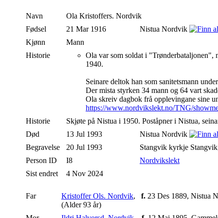
Navn
Ola
Kristoffers. Nordvik
Fødsel
21 Mar 1916
Nistua Nordvik
Kjønn
Mann
Historie
Ola var som soldat i "Trønderbataljonen", m
1940.
Seinare deltok han som sanitetsmann unde
Der mista styrken 34 mann og 64 vart skad
Ola skreiv dagbok frå opplevingane sine un
https://www.nordvikslekt.no/TNG/showm
Historie
Skjøte på Nistua i 1950. Poståpner i Nistua, sei
Død
13 Jul 1993
Nistua Nordvik
Begravelse
20 Jul 1993
Stangvik kyrkje Stangvik
Person ID
I8
Nordvikslekt
Sist endret
4 Nov 2024
Far
Kristoffer Ols. Nordvik
,
f.
23 Des 1889, Nistua 
(Alder 93 år)
Mor
Ildri Halvorsd. Nordvik
,
f.
12 Mai 1895, Gammel