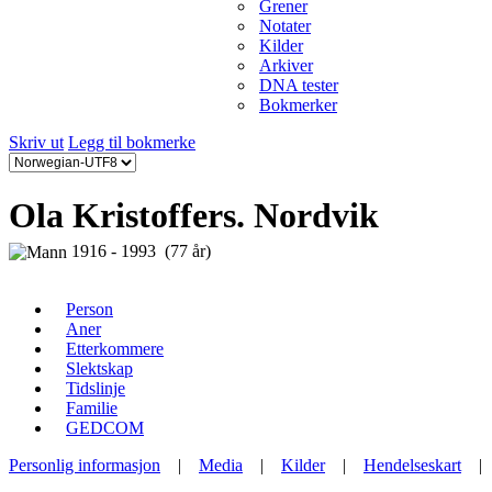
Grener
Notater
Kilder
Arkiver
DNA tester
Bokmerker
Skriv ut
Legg til bokmerke
Ola Kristoffers. Nordvik
1916 - 1993 (77 år)
Person
Aner
Etterkommere
Slektskap
Tidslinje
Familie
GEDCOM
Personlig informasjon
|
Media
|
Kilder
|
Hendelseskart