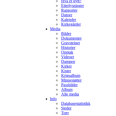
Hva er nytt?
Etterlysninger
Rapporter
Datoer
Kalender
Kirkegårder
Media
Bilder
Dokumenter
Gravsteiner
Historier
Opptak
Videoer
Dampen
Kirker
Kister
Krigsalbum
Minnestøtter
Passbilder
Album
Alle media
Info
Databasestatistikk
Steder
Trær