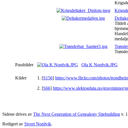
Krigsde
Krigsd
Deltak
Tildelt
hjemmes
Handels
medalj
Trønder
Trønder
Passbilder
Ola K Nordvik.JPG
Kilder
[
S156
]
https://www.flickr.com/photos/trondh
[
S66
]
https://www.slektogdata.no/gravminner
Sidene drives av
The Next Generation of Genealogy Sitebuilding
v. 1
Redigert av
Sivert Nordvik
.