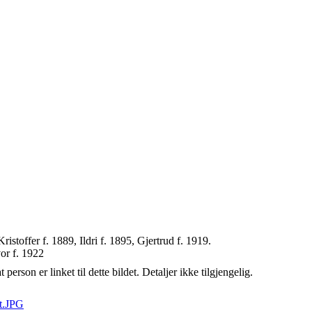
ristoffer f. 1889, Ildri f. 1895, Gjertrud f. 1919.
or f. 1922
person er linket til dette bildet. Detaljer ikke tilgjengelig.
t.JPG