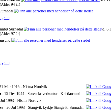
(Alder 94 år)
 Surnadal
iagram
ennbø Surnadal
d.
6 F
(Alder 97 år)
iansund
iagram
21 Mar 1916 - Nistua Nordvik
p
- 15 Des 1944 - Sorenskriverkontor i Kristiansund
 Jul 1993 - Nistua Nordvik
se
- 20 Jul 1993 - Stangvik kyrkje Stangvik, Surnadal