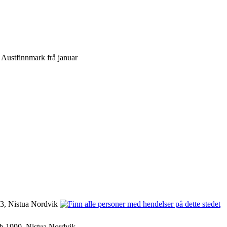
i Austfinnmark frå januar
3, Nistua Nordvik
b 1990, Nistua Nordvik