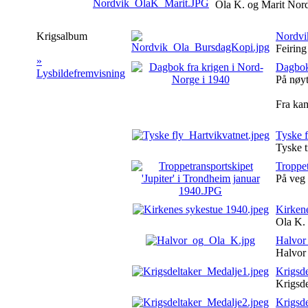
Ola K. og Marit Nor
Krigsalbum
Nordvi
Feiring
»
Dagbok
Lysbildefremvisning
På nøyt
Fra kam
Tyske f
Tyske t
Troppet
På veg 
Kirken
Ola K. 
Halvor
Halvor 
Krigsd
Krigsde
Krigsd