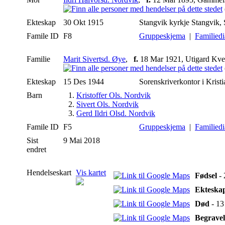
Ekteskap
30 Okt 1915
Stangvik kyrkje Stangvik,
Famile ID
F8
Gruppeskjema
|
Familied
Familie
Marit Sivertsd. Øye
,
f.
18 Mar 1921, Utigard Kv
Ekteskap
15 Des 1944
Sorenskriverkontor i Krist
Barn
1.
Kristoffer Ols. Nordvik
2.
Sivert Ols. Nordvik
3.
Gerd Ildri Olsd. Nordvik
Famile ID
F5
Gruppeskjema
|
Familied
Sist
9 Mai 2018
endret
Hendelseskart
Vis kartet
Fødsel
- 
Ekteska
Død
- 13
Begravel