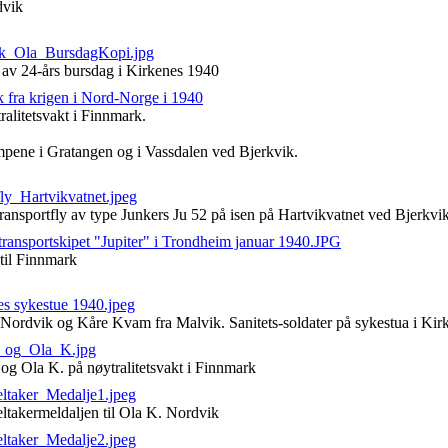
dvik
k_Ola_BursdagKopi.jpg
 av 24-års bursdag i Kirkenes 1940
 fra krigen i Nord-Norge i 1940
ralitetsvakt i Finnmark.
pene i Gratangen og i Vassdalen ved Bjerkvik.
ly_Hartvikvatnet.jpeg
ransportfly av type Junkers Ju 52 på isen på Hartvikvatnet ved Bjerkvi
ransportskipet "Jupiter" i Trondheim januar 1940.JPG
til Finnmark
es sykestue 1940.jpeg
Nordvik og Kåre Kvam fra Malvik. Sanitets-soldater på sykestua i Kir
_og_Ola_K.jpg
og Ola K. på nøytralitetsvakt i Finnmark
eltaker_Medalje1.jpeg
ltakermeldaljen til Ola K. Nordvik
eltaker_Medalje2.jpeg