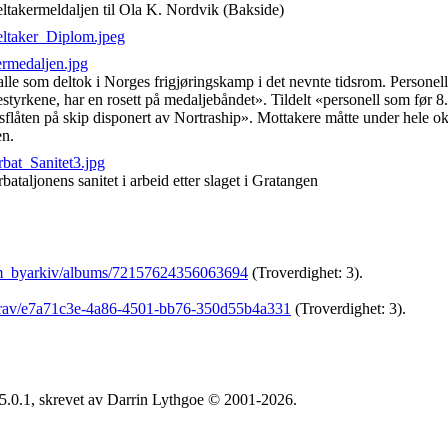
ltakermeldaljen til Ola K. Nordvik (Bakside)
eltaker_Diplom.jpeg
ermedaljen.jpg
 alle som deltok i Norges frigjøringskamp i det nevnte tidsrom. Personell
tyrkene, har en rosett på medaljebåndet». Tildelt «personell som før 8
flåten på skip disponert av Nortraship». Mottakere måtte under hele ok
en.
bat_Sanitet3.jpg
bataljonens sanitet i arbeid etter slaget i Gratangen
eim_byarkiv/albums/72157624356063694
(Troverdighet: 3).
/grav/e7a71c3e-4a86-4501-bb76-350d55b4a331
(Troverdighet: 3).
5.0.1, skrevet av Darrin Lythgoe © 2001-2026.