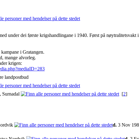
ed under dei første krigshandlingane i 1940. Først på nøytralitetsvakt 
r kampane i Gratangen.
d, mange alvorleg.
der krigen:
edia.php?mediaID=283
nare landpostbud
, Surnadal
[
2
]
Nordvik
d.
3 Nov 198
stua Nordvik
d.
2 Fe