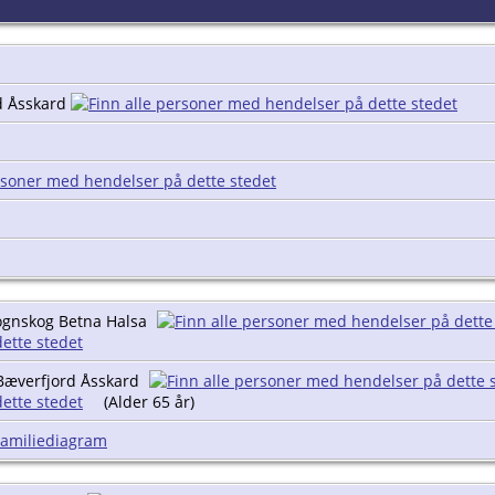
d Åsskard
ognskog Betna Halsa
Bæverfjord Åsskard
(Alder 65 år)
Familiediagram