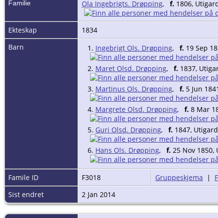
Familie
Ola Ingebrigts. Drøpping
,
f.
1806, Utigar
Ekteskap
1834
Barn
1.
Ingebrigt Ols. Drøpping
,
f.
19 Sep 18
2.
Maret Olsd. Drøpping
,
f.
1837, Utiga
3.
Martinus Ols. Drøpping
,
f.
5 Jun 184
4.
Margrete Olsd. Drøpping
,
f.
8 Mar 18
5.
Guri Olsd. Drøpping
,
f.
1847, Utigar
6.
Hans Ols. Drøpping
,
f.
25 Nov 1850, 
Famile ID
F3018
Gruppeskjema
|
Sist endret
2 Jan 2014