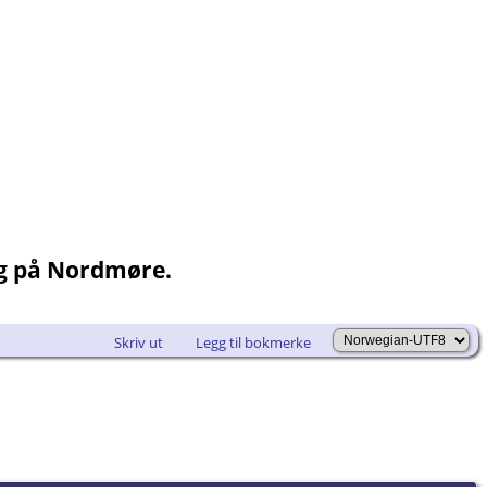
ng på Nordmøre.
Skriv ut
Legg til bokmerke