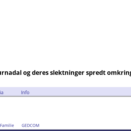
Surnadal og deres slektninger spredt omkri
ia
Info
Familie
GEDCOM