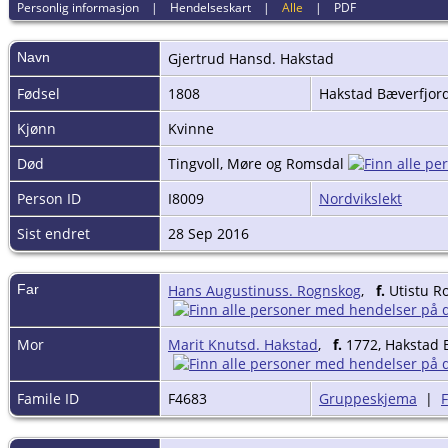
Personlig informasjon
|
Hendelseskart
|
Alle
|
PDF
Navn
Gjertrud
Hansd. Hakstad
Fødsel
1808
Hakstad Bæverfjor
Kjønn
Kvinne
Død
Tingvoll, Møre og Romsdal
Person ID
I8009
Nordvikslekt
Sist endret
28 Sep 2016
Far
Hans Augustinuss. Rognskog
,
f.
Utistu R
Mor
Marit Knutsd. Hakstad
,
f.
1772, Hakstad 
Famile ID
F4683
Gruppeskjema
|