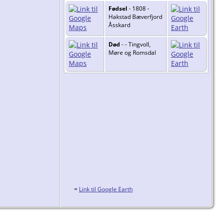
Fødsel
- 1808 -
Hakstad Bæverfjord
Åsskard
Død
- - Tingvoll,
Møre og Romsdal
=
Link til Google Earth