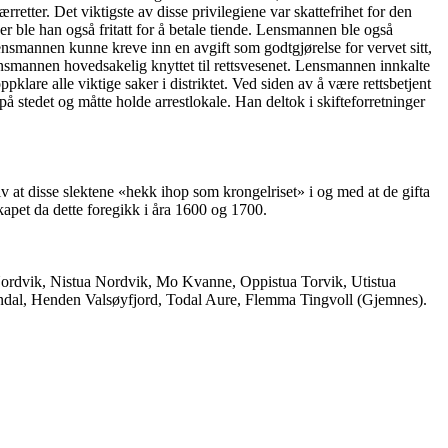
etter. Det viktigste av disse privilegiene var skattefrihet for den
er ble han også fritatt for å betale tiende. Lensmannen ble også
lensmannen kunne kreve inn en avgift som godtgjørelse for vervet sitt,
ensmannen hovedsakelig knyttet til rettsvesenet. Lensmannen innkalte
klare alle viktige saker i distriktet. Ved siden av å være rettsbetjent
stedet og måtte holde arrestlokale. Han deltok i skifteforretninger
 disse slektene «hekk ihop som krongelriset» i og med at de gifta
kapet da dette foregikk i åra 1600 og 1700.
 Nordvik, Nistua Nordvik, Mo Kvanne, Oppistua Torvik, Utistua
dal, Henden Valsøyfjord, Todal Aure, Flemma Tingvoll (Gjemnes).