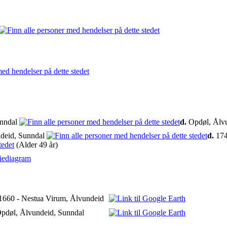
unndal
d.
Opdøl, Ålv
deid, Sunndal
d.
174
(Alder 49 år)
iediagram
1660 - Nestua Virum, Ålvundeid
Opdøl, Ålvundeid, Sunndal