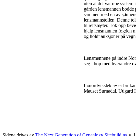
uten at det var noe system 
gården lensmannen bodde på.
sammen med en av sønnene si
lensmannstollen. Denne toll
til rettsmøter. Tok opp bev
hjalp lensmannen fogden me
og holdt auksjoner på vegne
Lensmennene på indre Nord
seg i hop med hverandre ove
I «nordvikslekta» er bruka
Mauset Surnadal, Utigard 
Sidene drives av
The Next Generation of Genealogy Sitebuilding
v. 1