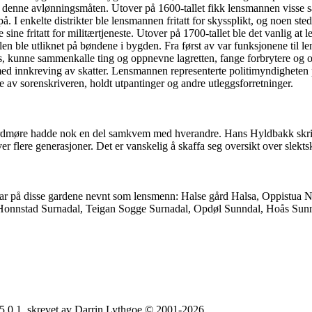
i denne avlønningsmåten. Utover på 1600-tallet fikk lensmannen visse særr
 I enkelte distrikter ble lensmannen fritatt for skyssplikt, og noen sted
ne fritatt for militærtjeneste. Utover på 1700-tallet ble det vanlig at 
en ble utliknet på bøndene i bygden. Fra først av var funksjonene til l
is, kunne sammenkalle ting og oppnevne lagretten, fange forbrytere og opp
d innkreving av skatter. Lensmannen representerte politimyndigheten på 
 av sorenskriveren, holdt utpantinger og andre utleggsforretninger.
møre hadde nok en del samkvem med hverandre. Hans Hyldbakk skriv at
r flere generasjoner. Det er vanskelig å skaffa seg oversikt over slekts
rar på disse gardene nevnt som lensmenn: Halse gård Halsa, Oppistua
Honnstad Surnadal, Teigan Sogge Surnadal, Opdøl Sunndal, Hoås Sunn
5.0.1, skrevet av Darrin Lythgoe © 2001-2026.