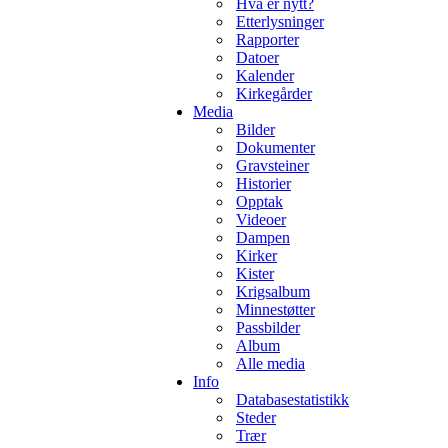
Hva er nytt?
Etterlysninger
Rapporter
Datoer
Kalender
Kirkegårder
Media
Bilder
Dokumenter
Gravsteiner
Historier
Opptak
Videoer
Dampen
Kirker
Kister
Krigsalbum
Minnestøtter
Passbilder
Album
Alle media
Info
Databasestatistikk
Steder
Trær