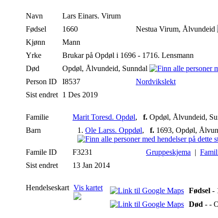
Navn
Lars
Einars. Virum
Fødsel
1660
Nestua Virum, Ålvundeid
Kjønn
Mann
Yrke
Brukar på Opdøl i 1696 - 1716. Lensmann
Død
Opdøl, Ålvundeid, Sunndal
Person ID
I8537
Nordvikslekt
Sist endret
1 Des 2019
Familie
Marit Toresd. Opdøl
,
f.
Opdøl, Ålvundeid, S
Barn
1.
Ole Larss. Oppdøl
,
f.
1693, Opdøl, Ålvun
Famile ID
F3231
Gruppeskjema
|
Famil
Sist endret
13 Jan 2014
Hendelseskart
Vis kartet
Fødsel
- 
Død
- - 