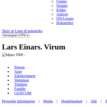
Grener
Notater
Kilder
Arkiver
DNA tester
Bokmerker
Skriv ut
Legg til bokmerke
Lars Einars. Virum
1660 -
Person
Aner
Etterkommere
Slektskap
Tidslinje
Familie
GEDCOM
Personlig informasjon
|
Media
|
Hendelseskart
|
Alle
|