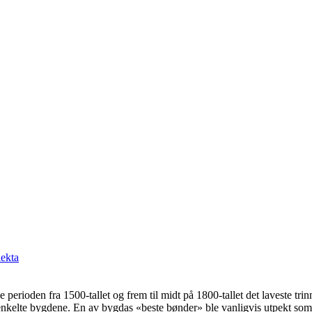
ekta
perioden fra 1500-tallet og frem til midt på 1800-tallet det laveste trin
 enkelte bygdene. En av bygdas «beste bønder» ble vanligvis utpekt som