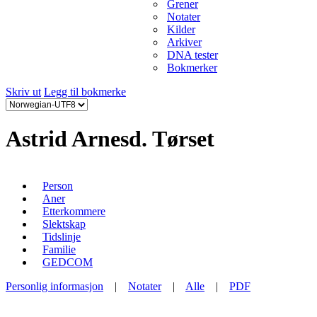
Grener
Notater
Kilder
Arkiver
DNA tester
Bokmerker
Skriv ut
Legg til bokmerke
Astrid Arnesd. Tørset
Person
Aner
Etterkommere
Slektskap
Tidslinje
Familie
GEDCOM
Personlig informasjon
|
Notater
|
Alle
|
PDF