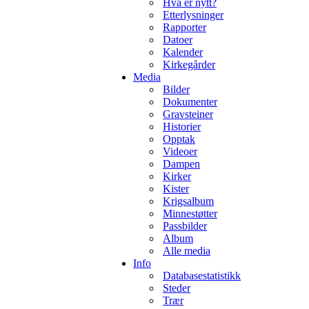
Hva er nytt?
Etterlysninger
Rapporter
Datoer
Kalender
Kirkegårder
Media
Bilder
Dokumenter
Gravsteiner
Historier
Opptak
Videoer
Dampen
Kirker
Kister
Krigsalbum
Minnestøtter
Passbilder
Album
Alle media
Info
Databasestatistikk
Steder
Trær