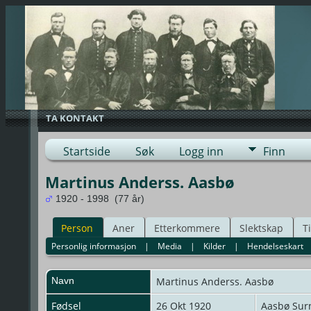
TA KONTAKT
Startside
Søk
Logg inn
Finn
Martinus Anderss. Aasbø
1920 - 1998 (77 år)
Person
Aner
Etterkommere
Slektskap
T
Personlig informasjon
|
Media
|
Kilder
|
Hendelseskart
Navn
Martinus
Anderss. Aasbø
Fødsel
26 Okt 1920
Aasbø Sur