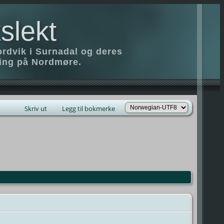
slekt
ordvik i Surnadal og deres
ring på Nordmøre.
Skriv ut
Legg til bokmerke