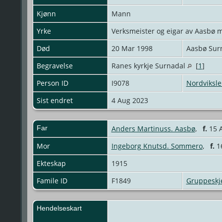
Kjønn
Mann
Yrke
Verksmeister og eigar av Aasbø 
Død
20 Mar 1998
Aasbø Sur
Begravelse
Ranes kyrkje Surnadal
[
1
]
Person ID
I9078
Nordviksle
Sist endret
4 Aug 2023
Far
Anders Martinuss. Aasbø
,
f.
15 A
Mor
Ingeborg Knutsd. Sommero
,
f.
16
Ekteskap
1915
Famile ID
F1849
Gruppesk
Hendelseskart