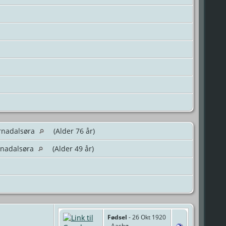
rnadalsøra
(Alder 76 år)
rnadalsøra
(Alder 49 år)
Fødsel
- 26 Okt 1920
- Aasbø