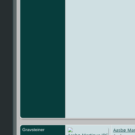
Gravsteiner
Aasbø_Mar