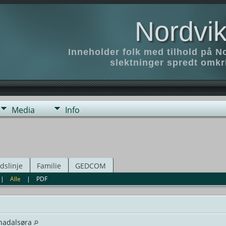
Nordvik
Inneholder folk med tilhold på N
slektninger spredt omk
Media
Info
idslinje
Familie
GEDCOM
|
Alle
|
PDF
nadalsøra