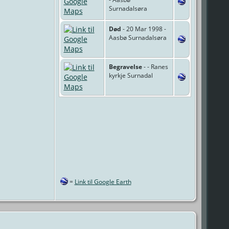
Surnadalsøra
Død
- 20 Mar 1998 -
Aasbø Surnadalsøra
Begravelse
- - Ranes
kyrkje Surnadal
=
Link til Google Earth