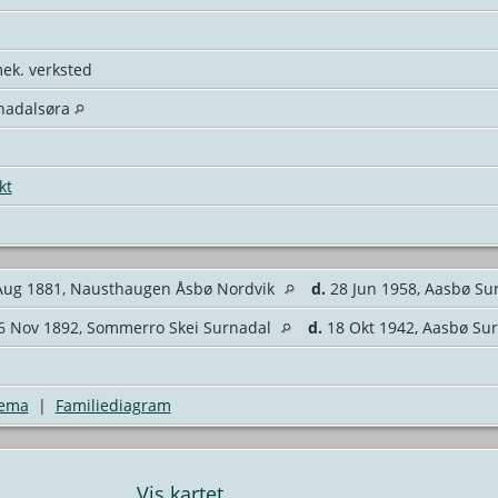
mek. verksted
nadalsøra
kt
ug 1881, Nausthaugen Åsbø Nordvik
d.
28 Jun 1958, Aasbø Su
 Nov 1892, Sommerro Skei Surnadal
d.
18 Okt 1942, Aasbø Su
jema
|
Familiediagram
Vis kartet