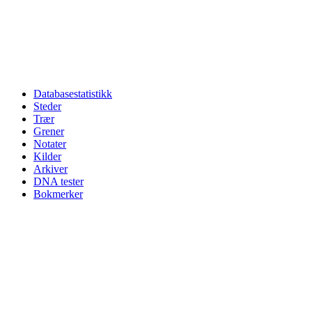
Databasestatistikk
Steder
Trær
Grener
Notater
Kilder
Arkiver
DNA tester
Bokmerker