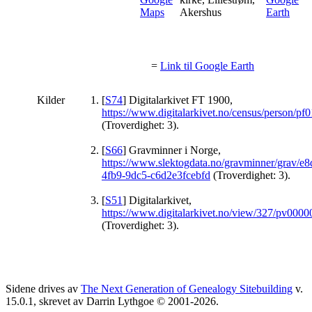
Akershus
=
Link til Google Earth
Kilder
[
S74
] Digitalarkivet FT 1900,
https://www.digitalarkivet.no/census/person/
(Troverdighet: 3).
[
S66
] Gravminner i Norge,
https://www.slektogdata.no/gravminner/grav/e
4fb9-9dc5-c6d2e3fcebfd
(Troverdighet: 3).
[
S51
] Digitalarkivet,
https://www.digitalarkivet.no/view/327/pv00
(Troverdighet: 3).
Sidene drives av
The Next Generation of Genealogy Sitebuilding
v.
15.0.1, skrevet av Darrin Lythgoe © 2001-2026.