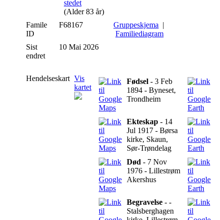
(Alder 83 år)
Famile
F68167
Gruppeskjema
|
ID
Familiediagram
Sist
10 Mai 2026
endret
Hendelseskart
Vis
Fødsel
- 3 Feb
kartet
1894 - Byneset,
Trondheim
Ekteskap
- 14
Jul 1917 - Børsa
kirke, Skaun,
Sør-Trøndelag
Død
- 7 Nov
1976 - Lillestrøm
Akershus
Begravelse
- -
Stalsberghagen
kirke, Lillestrøm,