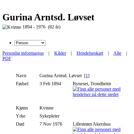
Gurina Arntsd. Løvset
1894 - 1976 (82 år)
Personlig informasjon
|
Kilder
|
Hendelseskart
|
Alle
|
PDF
Navn
Gurina
Arntsd. Løvset
[
1
]
Fødsel
3 Feb 1894
Byneset, Trondheim
Kjønn
Kvinne
Yrke
Sykepleier
Død
7 Nov 1976
Lillestrøm Akershus