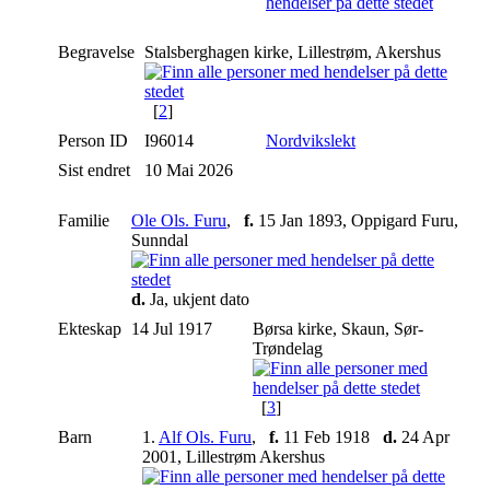
Begravelse
Stalsberghagen kirke, Lillestrøm, Akershus
[
2
]
Person ID
I96014
Nordvikslekt
Sist endret
10 Mai 2026
Familie
Ole Ols. Furu
,
f.
15 Jan 1893, Oppigard Furu,
Sunndal
d.
Ja, ukjent dato
Ekteskap
14 Jul 1917
Børsa kirke, Skaun, Sør-
Trøndelag
[
3
]
Barn
1.
Alf Ols. Furu
,
f.
11 Feb 1918
d.
24 Apr
2001, Lillestrøm Akershus