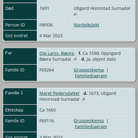
Død
1691
Utigard Honnstad Surnadal
Person ID
I98936
Nordvikslekt
Sist endret
4 Mar 2023
Far
Ola Larss. Bævre
,
f.
Ca 1590, Oppigard
Bøvra Surnadal
d.
Ja, ukjent dato
Famile ID
F69264
Gruppeskjema
|
Familiediagram
Familie 1
Maret Pedersdatter
d.
1673, Utigard
Honnstad Surnadal
Ekteskap
Ca 1660
Famile ID
F69116
Gruppeskjema
|
Familiediagram
Sist endret
3 Mar 2023