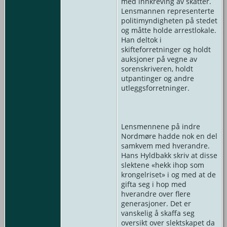
med innkreving av skatter.
Lensmannen representerte
politimyndigheten på stedet
og måtte holde arrestlokale.
Han deltok i
skifteforretninger og holdt
auksjoner på vegne av
sorenskriveren, holdt
utpantinger og andre
utleggsforretninger.
Lensmennene på indre
Nordmøre hadde nok en del
samkvem med hverandre.
Hans Hyldbakk skriv at disse
slektene «hekk ihop som
krongelriset» i og med at de
gifta seg i hop med
hverandre over flere
generasjoner. Det er
vanskelig å skaffa seg
oversikt over slektskapet da