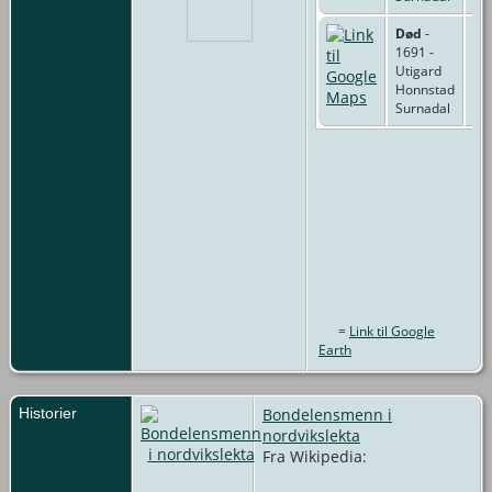
Død
-
1691 -
Utigard
Honnstad
Surnadal
=
Link til Google
Earth
Historier
Bondelensmenn i
nordvikslekta
Fra Wikipedia: