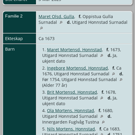
Familie 2
Maret Olsd. Gulla
,
f.
Oppistua Gulla
Surnadal
d.
Utigard Honnstad Surnadal
Ekteskap
Ca 1673
Barn
1.
Maret Mortensd. Honnstad
,
f.
1673,
Utigard Honnstad Surnadal
d.
Ja,
ukjent dato
2.
Ingeborg Mortensd. Honnstad
,
f.
Ca
1676, Utigard Honnstad Surnadal
d.
Før 1754, Utigard Honnstad Surnadal
(Alder 77 år)
3.
Brit Mortensd. Honnstad
,
f.
1678,
Utigard Honnstad Surnadal
d.
Ja,
ukjent dato
4.
Ola Mortens. Honnstad
,
f.
1680,
Utigard Honnstad Surnadal
d.
Innergarden Fuglvåg Tustna
5.
Nils Mortens. Honnstad
,
f.
Ca 1683,
Utigard Honnstad Surnadal
d.
1751,