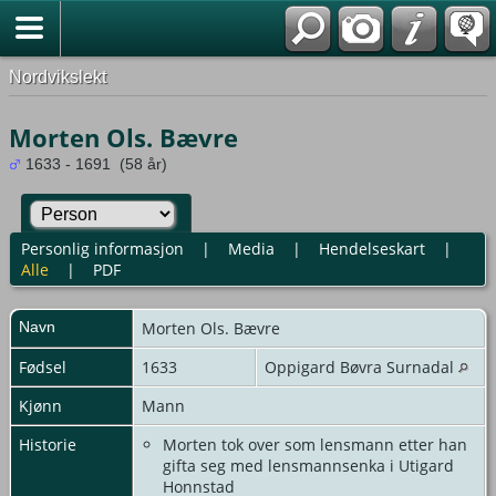
Nordvikslekt
Morten Ols. Bævre
1633 - 1691 (58 år)
Personlig informasjon
|
Media
|
Hendelseskart
|
Alle
|
PDF
Navn
Morten
Ols. Bævre
Fødsel
1633
Oppigard Bøvra Surnadal
Kjønn
Mann
Historie
Morten tok over som lensmann etter han
gifta seg med lensmannsenka i Utigard
Honnstad