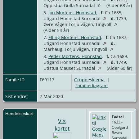
Oppistua Gulla Surnadal
(Alder 68 år)
6.
Jon Mortens. Honnstad
,
f.
Ca 1685,
Utigard Honnstad Surnadal
d.
1739,
Øvre Vågen Torjulvågen, Tingvoll
(Alder 54 år)
7.
Elling Mortens. Honnstad
,
f.
Ca 1687,
Utigard Honnstad Surnadal
d.
Marhaug, Torjulvågen, Tingvoll
8.
Peder Mortens. Honnstad
,
f.
Ca 1689,
Utigard Honnstad Surnadal
d.
1749,
Utistua Mauset Surnadal
(Alder 60 år)
Famile ID
F69117
Gruppeskjema
|
Familiediagram
Sist endret
7 Mar 2020
Hendelseskart
Fødsel
-
Vis
1633 -
kartet
Oppigard
Bøvra
Surnadal