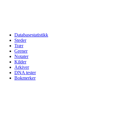
Databasestatistikk
Steder
Trær
Grener
Notater
Kilder
Arkiver
DNA tester
Bokmerker