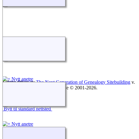
Sidene drives av
The Next Generation of Genealogy Sitebuilding
v.
15.0.1, skrevet av Darrin Lythgoe © 2001-2026.
Redigert av
Sivert Nordvik
.
Bytt til standard nettsted