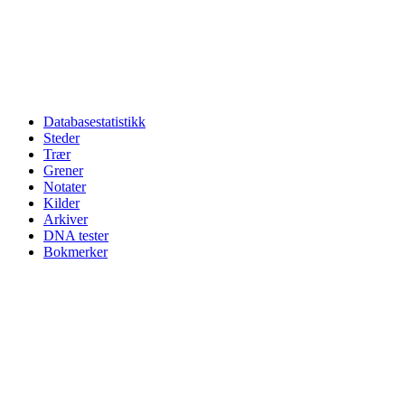
Databasestatistikk
Steder
Trær
Grener
Notater
Kilder
Arkiver
DNA tester
Bokmerker