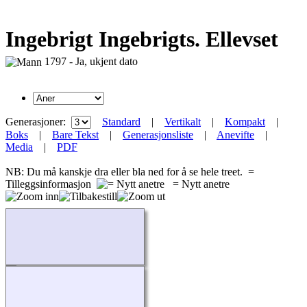
Ingebrigt Ingebrigts. Ellevset
1797 - Ja, ukjent dato
Generasjoner:
Standard
|
Vertikalt
|
Kompakt
|
Boks
|
Bare Tekst
|
Generasjonsliste
|
Anevifte
|
Media
|
PDF
NB: Du må kanskje dra eller bla ned for å se hele treet.
=
Tilleggsinformasjon
= Nytt anetre
Laster...