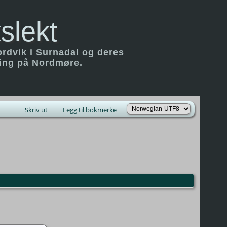
slekt
ordvik i Surnadal og deres
ring på Nordmøre.
Skriv ut
Legg til bokmerke