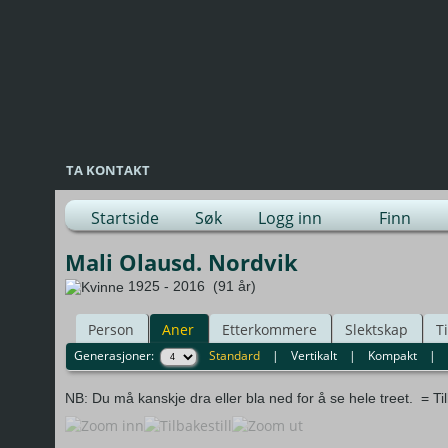
TA KONTAKT
Startside
Søk
Logg inn
Finn
Mali Olausd. Nordvik
1925 - 2016 (91 år)
Person
Aner
Etterkommere
Slektskap
T
Generasjoner:
Standard
|
Vertikalt
|
Kompakt
|
NB: Du må kanskje dra eller bla ned for å se hele treet.
= Ti