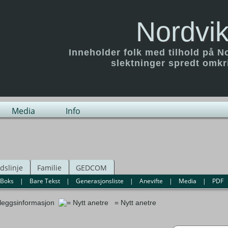
Nordvik
Inneholder folk med tilhold på N
slektninger spredt omk
Media
Info
idslinje
Familie
GEDCOM
Boks
|
Bare Tekst
|
Generasjonsliste
|
Anevifte
|
Media
|
PDF
lleggsinformasjon
= Nytt anetre