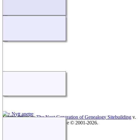
Sidene drives av
The Next Generation of Genealogy Sitebuilding
v.
15.0.1, skrevet av Darrin Lythgoe © 2001-2026.
Redigert av
Sivert Nordvik
.