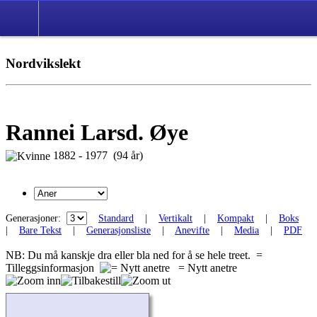
Nordvikslekt
Rannei Larsd. Øye
1882 - 1977 (94 år)
Generasjoner:
Standard
|
Vertikalt
|
Kompakt
|
Boks
|
Bare Tekst
|
Generasjonsliste
|
Anevifte
|
Media
|
PDF
NB: Du må kanskje dra eller bla ned for å se hele treet.
=
Tilleggsinformasjon
= Nytt anetre
Laster...