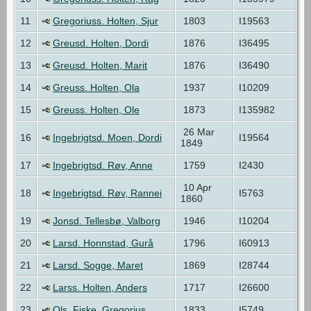
11
Gregoriuss. Holten, Sjur
1803
I19563
12
Greusd. Holten, Dordi
1876
I36495
13
Greusd. Holten, Marit
1876
I36490
14
Greuss. Holten, Ola
1937
I10209
15
Greuss. Holten, Ole
1873
I135982
26 Mar
16
Ingebrigtsd. Moen, Dordi
I19564
1849
17
Ingebrigtsd. Røv, Anne
1759
I2430
10 Apr
18
Ingebrigtsd. Røv, Rannei
I5763
1860
19
Jonsd. Tellesbø, Valborg
1946
I10204
20
Larsd. Honnstad, Gurå
1796
I60913
21
Larsd. Sogge, Maret
1869
I28744
22
Larss. Holten, Anders
1717
I26600
23
Ols. Fiske, Gregorius
1833
I5749