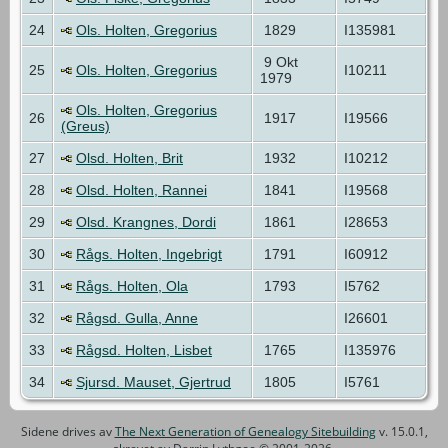
24
Ols. Holten, Gregorius
1829
I135981
9 Okt
25
Ols. Holten, Gregorius
I10211
1979
Ols. Holten, Gregorius
26
1917
I19566
(Greus)
27
Olsd. Holten, Brit
1932
I10212
28
Olsd. Holten, Rannei
1841
I19568
29
Olsd. Krangnes, Dordi
1861
I28653
30
Rågs. Holten, Ingebrigt
1791
I60912
31
Rågs. Holten, Ola
1793
I5762
32
Rågsd. Gulla, Anne
I26601
33
Rågsd. Holten, Lisbet
1765
I135976
34
Sjursd. Mauset, Gjertrud
1805
I5761
Sidene drives av
The Next Generation of Genealogy Sitebuilding
v. 15.0.1,