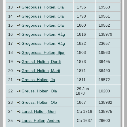
13
Gregoriuss. Holten, Ola
1796
I19560
14
Gregoriuss. Holten, Ola
1798
I19561
15
Gregoriuss. Holten, Ola
1800
I19562
16
Gregoriuss. Holten, Råg
1816
I135979
17
Gregoriuss. Holten, Råg
1822
I23657
18
Gregoriuss. Holten, Sjur
1803
I19563
19
Greusd. Holten, Dordi
1873
I36495
20
Greusd. Holten, Marit
1871
I36490
21
Greuss. Holten, Jo
1811
I19572
29 Jun
22
Greuss. Holten, Ola
I10209
1878
23
Greuss. Holten, Ole
1867
I135982
24
Larsd. Holten, Guri
Ca 1716
I135975
25
Larss. Holten, Anders
Ca 1637
I26600