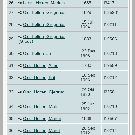
26
Larss. Holten, Markus
1635
I3417
27
Ols. Holten, Gregorius
1829
I135981
15 Jul
28
Ols. Holten, Gregorius
I10211
1904
Ols. Holten, Gregorius
29
1833
I19566
(Greus)
23 Des
30
Ols. Holten, Jo
I10213
1908
31
Olsd. Holten, Anne
1780
I19559
10 Sep
32
Olsd. Holten, Brit
I10212
1906
24 Okt
33
Olsd. Holten, Gjertrud
I2358
1830
25 Jun
34
Olsd. Holten, Mali
I10210
1902
35
Olsd. Holten, Maren
1836
I19567
20 Sep
36
Olsd. Holten, Maret
I10214
1912