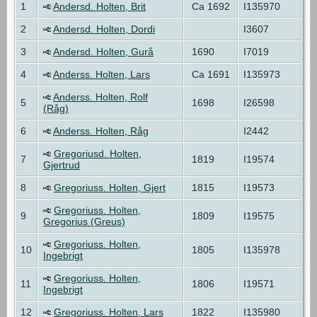
1
Andersd. Holten, Brit
Ca 1692
I135970
2
Andersd. Holten, Dordi
I3607
3
Andersd. Holten, Gurå
1690
I7019
4
Anderss. Holten, Lars
Ca 1691
I135973
Anderss. Holten, Rolf
5
1698
I26598
(Råg)
6
Anderss. Holten, Råg
I2442
Gregoriusd. Holten,
7
1819
I19574
Gjertrud
8
Gregoriuss. Holten, Gjert
1815
I19573
Gregoriuss. Holten,
9
1809
I19575
Gregorius (Greus)
Gregoriuss. Holten,
10
1805
I135978
Ingebrigt
Gregoriuss. Holten,
11
1806
I19571
Ingebrigt
12
Gregoriuss. Holten, Lars
1822
I135980