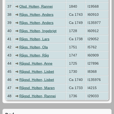
37
Olsd. Holten, Rannei
1840
I19568
38
Rågs. Holten, Anders
Ca 1743
I60910
39
Rågs. Holten, Anders
Ca 1749
I135977
40
Rågs. Holten, Ingebrigt
1728
I60912
41
Rågs. Holten, Lars
Ca 1738
I29052
42
Rågs. Holten, Ola
1751
I5762
43
Rågs. Holten, Råg
1747
I60909
44
Rågsd. Holten, Anne
1725
I27896
45
Rågsd. Holten, Lisbet
1730
I8368
46
Rågsd. Holten, Lisbet
Ca 1740
I135976
47
Rågsd. Holten, Maren
Ca 1733
I4215
48
Rågsd. Holten, Rannei
1736
I29033