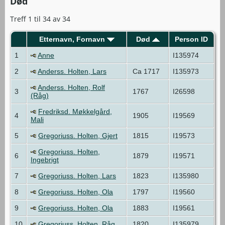
Død
Treff 1 til 34 av 34
Etternavn, Fornavn
Død
Person ID
1
Anne
I135974
2
Anderss. Holten, Lars
Ca 1717
I135973
Anderss. Holten, Rolf
3
1767
I26598
(Råg)
Fredriksd. Møkkelgård,
4
1905
I19569
Mali
5
Gregoriuss. Holten, Gjert
1815
I19573
Gregoriuss. Holten,
6
1879
I19571
Ingebrigt
7
Gregoriuss. Holten, Lars
1823
I135980
8
Gregoriuss. Holten, Ola
1797
I19560
9
Gregoriuss. Holten, Ola
1883
I19561
10
Gregoriuss. Holten, Råg
1820
I135979