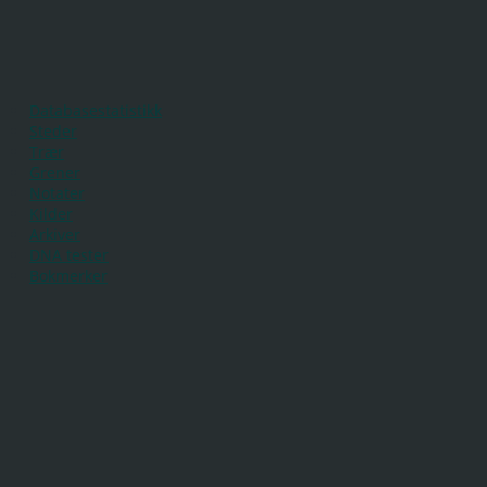
Databasestatistikk
Steder
Trær
Grener
Notater
Kilder
Arkiver
DNA tester
Bokmerker