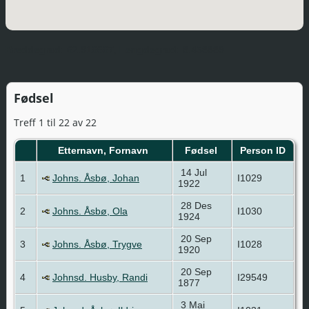
Breddegrad:
62.916667,
Lengdegrad:
8.458889
Fødsel
Treff 1 til 22 av 22
Etternavn, Fornavn
Fødsel
Person ID
14 Jul
1
Johns. Åsbø, Johan
I1029
1922
28 Des
2
Johns. Åsbø, Ola
I1030
1924
20 Sep
3
Johns. Åsbø, Trygve
I1028
1920
20 Sep
4
Johnsd. Husby, Randi
I29549
1877
3 Mai