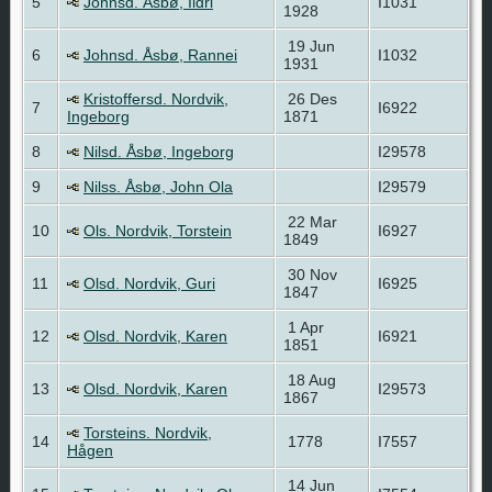
5
Johnsd. Åsbø, Ildri
I1031
1928
19 Jun
6
Johnsd. Åsbø, Rannei
I1032
1931
Kristoffersd. Nordvik,
26 Des
7
I6922
Ingeborg
1871
8
Nilsd. Åsbø, Ingeborg
I29578
9
Nilss. Åsbø, John Ola
I29579
22 Mar
10
Ols. Nordvik, Torstein
I6927
1849
30 Nov
11
Olsd. Nordvik, Guri
I6925
1847
1 Apr
12
Olsd. Nordvik, Karen
I6921
1851
18 Aug
13
Olsd. Nordvik, Karen
I29573
1867
Torsteins. Nordvik,
14
1778
I7557
Hågen
14 Jun