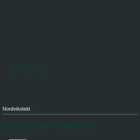
English
*Norwegian-UTF8
Nordvikslekt
Nedre Slettneset Nordvik