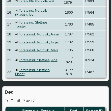
15
Torsteins. Nordvik, Ola
I7554
1879
Torsteins. Nordvik
16
1800
I7564
(Fladø), Iver
Torsteins. Slettnes,
17
1783
I7485
Torstein
18
Torsteinsd. Nordvik, Anne
1797
I7562
19
Torsteinsd. Nordvik, Inger
1792
I7559
20
Torsteinsd. Nordvik, Mari
1795
I7560
1 Jun
21
Torsteinsd. Slettnes, Ane
I6924
1829
Torsteinsd. Slettnes,
3 Jan
22
I7487
Lisbet
1818
Død
Treff 1 til 17 av 17
Etternavn, Fornavn
Død
Person ID