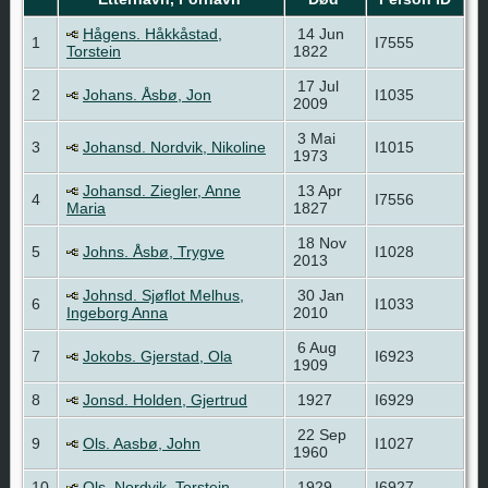
Hågens. Håkkåstad,
14 Jun
1
I7555
Torstein
1822
17 Jul
2
Johans. Åsbø, Jon
I1035
2009
3 Mai
3
Johansd. Nordvik, Nikoline
I1015
1973
Johansd. Ziegler, Anne
13 Apr
4
I7556
Maria
1827
18 Nov
5
Johns. Åsbø, Trygve
I1028
2013
Johnsd. Sjøflot Melhus,
30 Jan
6
I1033
Ingeborg Anna
2010
6 Aug
7
Jokobs. Gjerstad, Ola
I6923
1909
8
Jonsd. Holden, Gjertrud
1927
I6929
22 Sep
9
Ols. Aasbø, John
I1027
1960
10
Ols. Nordvik, Torstein
1929
I6927