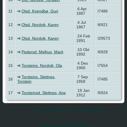
6 Apr
11
Olsd. Kvendbø, Guri
I7486
1887
4 Jul
12
Olsd. Nordvik, Karen
I6921
1867
24 Feb
13
Olsd. Nordvik, Karen
I29573
1891
10 Okt
14
Pedersd. Melhus, Marit
I6928
1892
4 Des
15
Torsteins. Nordvik, Ola
I7554
1900
Torsteins. Slettnes,
7 Sep
16
I7485
Torstein
1858
19 Jan
17
Torsteinsd. Slettnes, Ane
I6924
1912
Sidene drives av
The Next Generation of Genealogy Sitebuilding
v. 15.0.1,
skrevet av Darrin Lythgoe © 2001-2026.
Redigert av
Sivert Nordvik
.