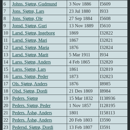
6
Johns. Sjøtrø, Gudmund
3 Nov 1886
I5609
7
Jons. Sjøtrø, Lars
23 Jul 1880
I933
8
Jons. Sjøtrø, Ole
27 Sep 1884
I5608
9
Jonsd. Sjøtrø, Guri
13 Nov 1889
I5610
10
Larsd. Sjøtrø, Ingeborg
1869
I32822
11
Larsd. Sjøtrø, Mari
1867
I32821
12
Larsd. Sjøtrø, Maria
1876
I32824
13
Larsd. Sjøtrø, Marit
5 Mar 1911
I934
14
Larss. Sjøtrø, Anders
4 Feb 1865
I32820
15
Larss. Sjøtrø, Lars
1861
I32819
16
Larss. Sjøtrø, Peder
1873
I32823
17
Ols. Sjøtrø, Anders
1876
I8985
18
Olsd. Sjøtrø, Dordi
21 Des 1869
I8984
19
Peders. Sjøtrø
15 Mar 1832
I138936
20
Peders. Sjøtrø, Peder
1 Nov 1857
I128195
21
Peders. Åsbø, Anders
1801
I158113
22
Peders. Åsbø, Anders
20 Feb 1803
I3590
23
Pedersd. Sjøtrø, Dordi
13 Feb 1807
I3591