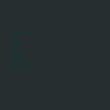
Databasestatistikk
Steder
Trær
Grener
Notater
Kilder
Arkiver
DNA tester
Bokmerker