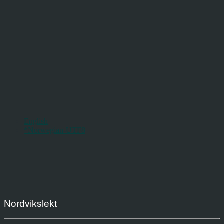
English
*Norwegian-UTF8
Nordvikslekt