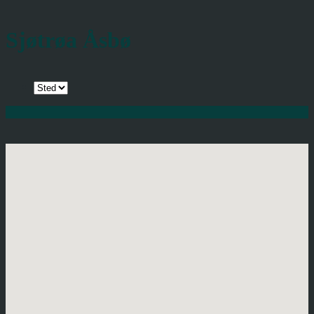
Sjøtrøa Åsbø