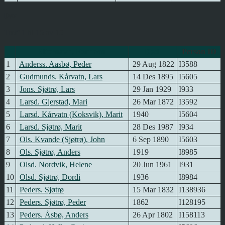
Død
Treff 1 til 15 av 15
Etternavn, Fornavn
Død
Person ID
1
Anderss. Aasbø, Peder
29 Aug 1822
I3588
2
Gudmunds. Kårvatn, Lars
14 Des 1895
I5605
3
Jons. Sjøtrø, Lars
29 Jan 1929
I933
4
Larsd. Gjerstad, Mari
26 Mar 1872
I3592
5
Larsd. Kårvatn (Koksvik), Marit
1940
I5604
6
Larsd. Sjøtrø, Marit
28 Des 1987
I934
7
Ols. Kvande (Sjøtrø), John
6 Sep 1890
I5603
8
Ols. Sjøtrø, Anders
1919
I8985
9
Olsd. Nordvik, Helene
20 Jun 1961
I931
10
Olsd. Sjøtrø, Dordi
1936
I8984
11
Peders. Sjøtrø
15 Mar 1832
I138936
12
Peders. Sjøtrø, Peder
1862
I128195
13
Peders. Åsbø, Anders
26 Apr 1802
I158113