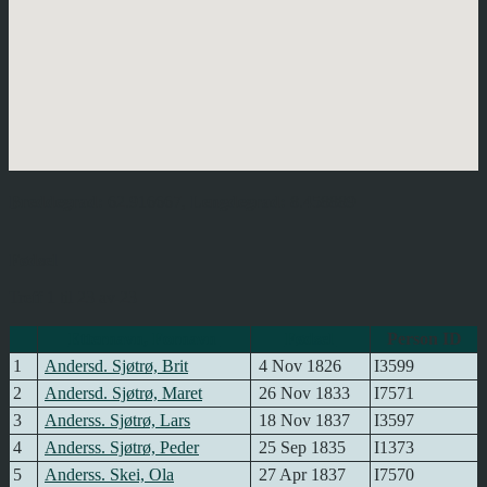
Breddegrad:
62.916667,
Lengdegrad:
8.458889
Fødsel
Treff 1 til 23 av 23
Etternavn, Fornavn
Fødsel
Person ID
1
Andersd. Sjøtrø, Brit
4 Nov 1826
I3599
2
Andersd. Sjøtrø, Maret
26 Nov 1833
I7571
3
Anderss. Sjøtrø, Lars
18 Nov 1837
I3597
4
Anderss. Sjøtrø, Peder
25 Sep 1835
I1373
5
Anderss. Skei, Ola
27 Apr 1837
I7570