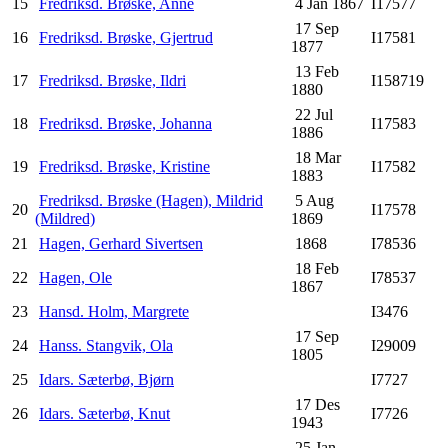
15
Fredriksd. Brøske, Anne
4 Jan 1867
I17577
17 Sep
16
Fredriksd. Brøske, Gjertrud
I17581
1877
13 Feb
17
Fredriksd. Brøske, Ildri
I158719
1880
22 Jul
18
Fredriksd. Brøske, Johanna
I17583
1886
18 Mar
19
Fredriksd. Brøske, Kristine
I17582
1883
Fredriksd. Brøske (Hagen), Mildrid
5 Aug
20
I17578
(Mildred)
1869
21
Hagen, Gerhard Sivertsen
1868
I78536
18 Feb
22
Hagen, Ole
I78537
1867
23
Hansd. Holm, Margrete
I3476
17 Sep
24
Hanss. Stangvik, Ola
I29009
1805
25
Idars. Sæterbø, Bjørn
I7727
17 Des
26
Idars. Sæterbø, Knut
I7726
1943
25 Jan