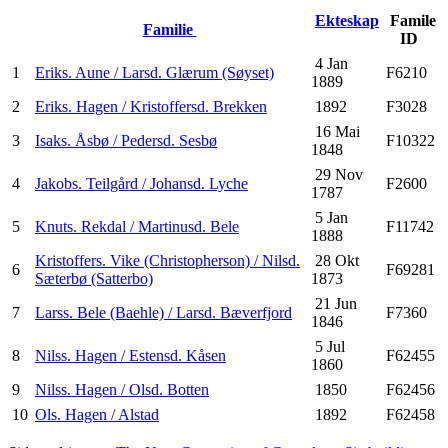
Ekteskap
Famile
Familie
ID
4 Jan
1
Eriks. Aune / Larsd. Glærum (Søyset)
F6210
1889
2
Eriks. Hagen / Kristoffersd. Brekken
1892
F3028
16 Mai
3
Isaks. Åsbø / Pedersd. Sesbø
F10322
1848
29 Nov
4
Jakobs. Teilgård / Johansd. Lyche
F2600
1787
5 Jan
5
Knuts. Rekdal / Martinusd. Bele
F11742
1888
Kristoffers. Vike (Christopherson) / Nilsd.
28 Okt
6
F69281
Sæterbø (Satterbo)
1873
21 Jun
7
Larss. Bele (Baehle) / Larsd. Bæverfjord
F7360
1846
5 Jul
8
Nilss. Hagen / Estensd. Kåsen
F62455
1860
9
Nilss. Hagen / Olsd. Botten
1850
F62456
10
Ols. Hagen / Alstad
1892
F62458