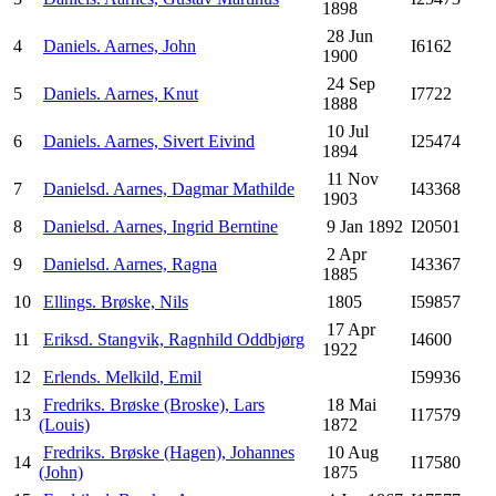
1898
28 Jun
4
Daniels. Aarnes, John
I6162
1900
24 Sep
5
Daniels. Aarnes, Knut
I7722
1888
10 Jul
6
Daniels. Aarnes, Sivert Eivind
I25474
1894
11 Nov
7
Danielsd. Aarnes, Dagmar Mathilde
I43368
1903
8
Danielsd. Aarnes, Ingrid Berntine
9 Jan 1892
I20501
2 Apr
9
Danielsd. Aarnes, Ragna
I43367
1885
10
Ellings. Brøske, Nils
1805
I59857
17 Apr
11
Eriksd. Stangvik, Ragnhild Oddbjørg
I4600
1922
12
Erlends. Melkild, Emil
I59936
Fredriks. Brøske (Broske), Lars
18 Mai
13
I17579
(Louis)
1872
Fredriks. Brøske (Hagen), Johannes
10 Aug
14
I17580
(John)
1875