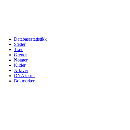
Databasestatistikk
Steder
Trær
Grener
Notater
Kilder
Arkiver
DNA tester
Bokmerker