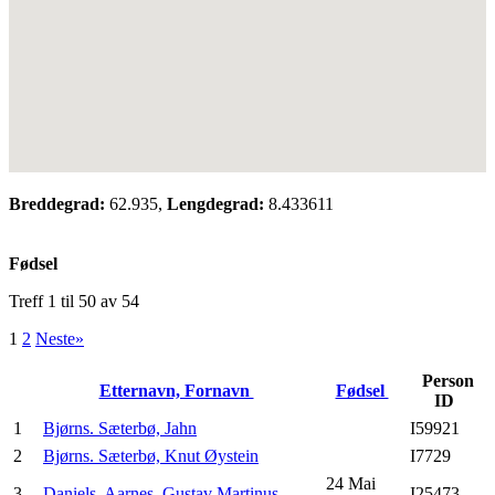
Breddegrad:
62.935,
Lengdegrad:
8.433611
Fødsel
Treff 1 til 50 av 54
1
2
Neste»
Person
Etternavn, Fornavn
Fødsel
ID
1
Bjørns. Sæterbø, Jahn
I59921
2
Bjørns. Sæterbø, Knut Øystein
I7729
24 Mai
3
Daniels. Aarnes, Gustav Martinus
I25473