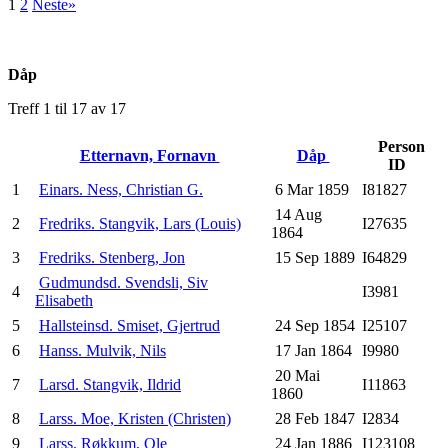
1
2
Neste»
Dåp
Treff 1 til 17 av 17
Person
Etternavn, Fornavn
Dåp
ID
1
Einars. Ness, Christian G.
6 Mar 1859
I81827
14 Aug
2
Fredriks. Stangvik, Lars (Louis)
I27635
1864
3
Fredriks. Stenberg, Jon
15 Sep 1889
I64829
Gudmundsd. Svendsli, Siv
4
I3981
Elisabeth
5
Hallsteinsd. Smiset, Gjertrud
24 Sep 1854
I25107
6
Hanss. Mulvik, Nils
17 Jan 1864
I9980
20 Mai
7
Larsd. Stangvik, Ildrid
I11863
1860
8
Larss. Moe, Kristen (Christen)
28 Feb 1847
I2834
9
Larss. Røkkum, Ole
24 Jan 1886
I123108