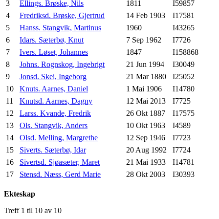
3
Ellings. Brøske, Nils
1811
I59857
4
Fredriksd. Brøske, Gjertrud
14 Feb 1903
I17581
5
Hanss. Stangvik, Martinus
1960
I43265
6
Idars. Sæterbø, Knut
7 Sep 1962
I7726
7
Ivers. Løset, Johannes
1847
I158868
8
Johns. Rognskog, Ingebrigt
21 Jun 1994
I30049
9
Jonsd. Skei, Ingeborg
21 Mar 1880
I25052
10
Knuts. Aarnes, Daniel
1 Mai 1906
I14780
11
Knutsd. Aarnes, Dagny
12 Mai 2013
I7725
12
Larss. Kvande, Fredrik
26 Okt 1887
I17575
13
Ols. Stangvik, Anders
10 Okt 1963
I4589
14
Olsd. Melling, Margrethe
12 Sep 1946
I7723
15
Siverts. Sæterbø, Idar
20 Aug 1992
I7724
16
Sivertsd. Sjøasæter, Maret
21 Mai 1933
I14781
17
Stensd. Næss, Gerd Marie
28 Okt 2003
I30393
Ekteskap
Treff 1 til 10 av 10