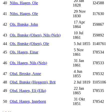
20 Jan
40
Nilss. Hagen, Ole
I24588
1828
29 Nov
41
Nilss. Hagen, Ole
I17630
1830
17 Apr
42
Ols. Brøske, John
I59867
1864
10 Jul
43
Ols. Brøske (Olsen), Nils (Nels)
I59892
1861
44
Ols. Brøske (Olsen), Ole
5 Jul 1855
I140761
5 Nov
45
Ols. Hagen, Einar
I78534
1861
31 Jan
46
Ols. Hagen, Nils (Nels)
I78533
1861
4 Jun
47
Olsd. Broske, Anne
I78532
1855
48
Olsd. Brøske (Heggem), Brit
2 Jul 1819
I105106
22 Jan
49
Olsd. Hagen, Eli (Ella)
I78535
1865
31 Okt
50
Olsd. Hagen, Ingeborg
I78542
1851