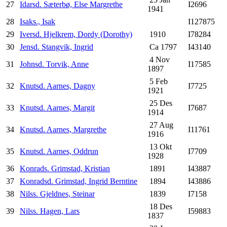
27
Idarsd. Sæterbø, Else Margrethe
I2696
1941
28
Isaks., Isak
I127875
29
Iversd. Hjelkrem, Dordy (Dorothy)
1910
I78284
30
Jensd. Stangvik, Ingrid
Ca 1797
I43140
4 Nov
31
Johnsd. Torvik, Anne
I17585
1897
5 Feb
32
Knutsd. Aarnes, Dagny
I7725
1921
25 Des
33
Knutsd. Aarnes, Margit
I7687
1914
27 Aug
34
Knutsd. Aarnes, Margrethe
I11761
1916
13 Okt
35
Knutsd. Aarnes, Oddrun
I7709
1928
36
Konrads. Grimstad, Kristian
1891
I43887
37
Konradsd. Grimstad, Ingrid Berntine
1894
I43886
38
Nilss. Gjeldnes, Steinar
1839
I7158
18 Des
39
Nilss. Hagen, Lars
I59883
1837