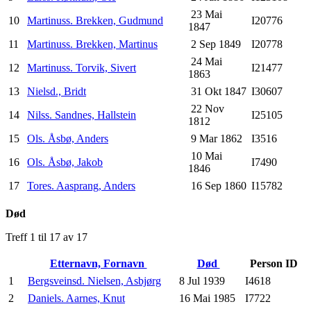
23 Mai
10
Martinuss. Brekken, Gudmund
I20776
1847
11
Martinuss. Brekken, Martinus
2 Sep 1849
I20778
24 Mai
12
Martinuss. Torvik, Sivert
I21477
1863
13
Nielsd., Bridt
31 Okt 1847
I30607
22 Nov
14
Nilss. Sandnes, Hallstein
I25105
1812
15
Ols. Åsbø, Anders
9 Mar 1862
I3516
10 Mai
16
Ols. Åsbø, Jakob
I7490
1846
17
Tores. Aasprang, Anders
16 Sep 1860
I15782
Død
Treff 1 til 17 av 17
Etternavn, Fornavn
Død
Person ID
1
Bergsveinsd. Nielsen, Asbjørg
8 Jul 1939
I4618
2
Daniels. Aarnes, Knut
16 Mai 1985
I7722