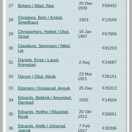
20 Des
27
Bolgen / Nilsd. Røe
F59432
1930
Christens. Botn / Arntsd.
28
1903
F12559
Smedhaug
Christophers. Hofset / Olsd.
16 Jan
29
F67859
Opsal
1907
Claudiuss. Sørensen / Nilsd.
30
F81203
Lie
Daniels. Enge / Larsd.
31
2 Aug
F24687
Kringstad
23 Mai
32
Dørum / Olsd. Alsvik
F26151
1921
33
Edstrøm / Kristiansd. Angvik
25 Des
F25313
Edvards. Bekkvik / Amundsd.
34
1925
F14504
Denstad
Edvards. Holthe / Rikardsd.
20 Okt
35
F26651
Rovik
1912
Edvards. Kjelle / Johansd.
7 Feb
36
F30306
Jektvik
1917