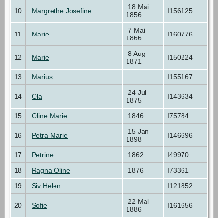
18 Mai
10
Margrethe Josefine
I156125
1856
7 Mai
11
Marie
I160776
1866
8 Aug
12
Marie
I150224
1871
13
Marius
I155167
24 Jul
14
Ola
I143634
1875
15
Oline Marie
1846
I75784
15 Jan
16
Petra Marie
I146696
1898
17
Petrine
1862
I49970
18
Ragna Oline
1876
I73361
19
Siv Helen
I121852
22 Mai
20
Sofie
I161656
1886