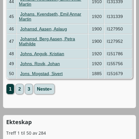
44
1910
I131339
Martin
Johans. Kvendseth, Emil Annar
45
1920
I131339
Martin
46
Johansd. Aasen, Aslaug
1900
I127950
Johansd. Berg Aasen, Petra
47
1900
I127952
Mathilde
48
Johns. Angvik, Kristian
1920
I151786
49
Johns. Rovik, Johan
1920
I155756
50
Jons. Mogstad, Sivert
1885
I151679
1
2
3
Neste»
Ekteskap
Treff 1 til 50 av 284