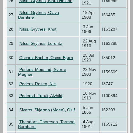
26
Nilsd. Grytnes, Klara Helene
I149999
1921
Nilsd. Grytnes, Olava
19 Apr
27
I56435
Berntine
1908
3 Jun
28
Nilss. Grytnes, Knut
I163287
1906
22 Aug
29
Nilss. Grytnes, Lorentz
I163285
1916
25 Jul
30
Oscars. Bacher, Oscar Bjørn
I85012
1920
Peders. Mogstad, Sverre
22 Nov
31
I159509
Magnar
1903
32
Peders. Reiten, Nils
1920
I8747
16 Nov
33
Pedersd. Furuli, Alvhild
I100894
1919
5 Jun
34
Siverts. Skjermo (Moen), Oluf
I62203
1865
Theodors. Thoresen, Tormod
4 Aug
35
I165712
Bernhard
1901