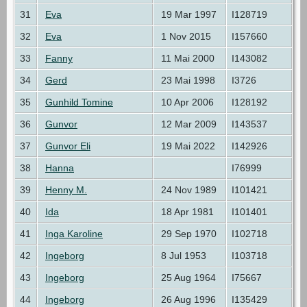
31
Eva
19 Mar 1997
I128719
32
Eva
1 Nov 2015
I157660
33
Fanny
11 Mai 2000
I143082
34
Gerd
23 Mai 1998
I3726
35
Gunhild Tomine
10 Apr 2006
I128192
36
Gunvor
12 Mar 2009
I143537
37
Gunvor Eli
19 Mai 2022
I142926
38
Hanna
I76999
39
Henny M.
24 Nov 1989
I101421
40
Ida
18 Apr 1981
I101401
41
Inga Karoline
29 Sep 1970
I102718
42
Ingeborg
8 Jul 1953
I103718
43
Ingeborg
25 Aug 1964
I75667
44
Ingeborg
26 Aug 1996
I135429