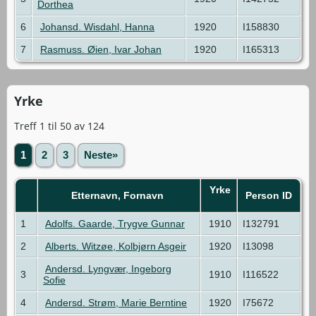
Dorthea
6
Johansd. Wisdahl, Hanna
1920
I158830
7
Rasmuss. Øien, Ivar Johan
1920
I165313
Yrke
Treff 1 til 50 av 124
1
2
3
Neste»
Yrke
Etternavn, Fornavn
Person ID
1
Adolfs. Gaarde, Trygve Gunnar
1910
I132791
2
Alberts. Witzøe, Kolbjørn Asgeir
1920
I13098
Andersd. Lyngvær, Ingeborg
3
1910
I116522
Sofie
4
Andersd. Strøm, Marie Berntine
1920
I75672