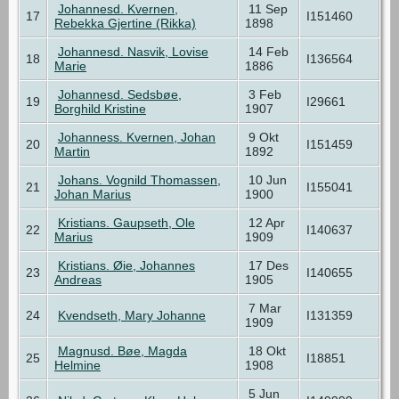
Johannesd. Kvernen,
11 Sep
17
I151460
Rebekka Gjertine (Rikka)
1898
Johannesd. Nasvik, Lovise
14 Feb
18
I136564
Marie
1886
Johannesd. Sedsbøe,
3 Feb
19
I29661
Borghild Kristine
1907
Johanness. Kvernen, Johan
9 Okt
20
I151459
Martin
1892
Johans. Vognild Thomassen,
10 Jun
21
I155041
Johan Marius
1900
Kristians. Gaupseth, Ole
12 Apr
22
I140637
Marius
1909
Kristians. Øie, Johannes
17 Des
23
I140655
Andreas
1905
7 Mar
24
Kvendseth, Mary Johanne
I131359
1909
Magnusd. Bøe, Magda
18 Okt
25
I18851
Helmine
1908
5 Jun