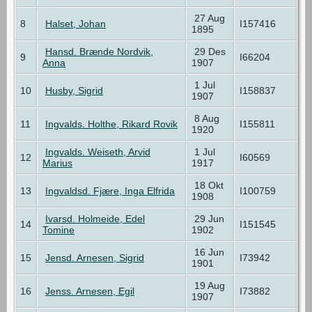
27 Aug
8
Halset, Johan
I157416
1895
Hansd. Brænde Nordvik,
29 Des
9
I66204
Anna
1907
1 Jul
10
Husby, Sigrid
I158837
1907
8 Aug
11
Ingvalds. Holthe, Rikard Rovik
I155811
1920
Ingvalds. Weiseth, Arvid
1 Jul
12
I60569
Marius
1917
18 Okt
13
Ingvaldsd. Fjære, Inga Elfrida
I100759
1908
Ivarsd. Holmeide, Edel
29 Jun
14
I151545
Tomine
1902
16 Jun
15
Jensd. Arnesen, Sigrid
I73942
1901
19 Aug
16
Jenss. Arnesen, Egil
I73882
1907