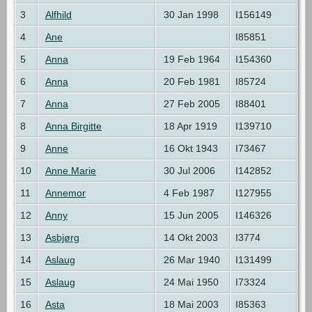
3
Alfhild
30 Jan 1998
I156149
4
Ane
I85851
5
Anna
19 Feb 1964
I154360
6
Anna
20 Feb 1981
I85724
7
Anna
27 Feb 2005
I88401
8
Anna Birgitte
18 Apr 1919
I139710
9
Anne
16 Okt 1943
I73467
10
Anne Marie
30 Jul 2006
I142852
11
Annemor
4 Feb 1987
I127955
12
Anny
15 Jun 2005
I146326
13
Asbjørg
14 Okt 2003
I3774
14
Aslaug
26 Mar 1940
I131499
15
Aslaug
24 Mai 1950
I73324
16
Asta
18 Mai 2003
I85363