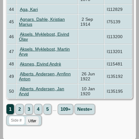
44
Aga, Kari
I112829
Agnars. Dahle, Kristian
2 Sep
45
I75139
Marius
1914
Aksels. Myklebost, Eivind
46
I113200
Olav
Aksels. Myklebost, Martin
47
I113201
Arve
48
Aksnes, Eivind Andrè
I115481
Alberts. Andersen, Arnfinn
26 Jun
49
I135192
Anton
1922
Alberts. Andersen, Jan
10 Jan
50
I135195
Arvid
1920
1
2
3
4
5
...
109»
Neste»