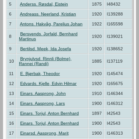
5
Anderss. Røsdal, Eistein
1875
I48432
6
Andreass. Neerland, Kristian
1920
I139288
7
Antons. Hakvåg, Parelius Johan
1922
I165598
Bersvends. Jorfald, Bernhard
8
1920
I139021
Martinus
9
Bertilsd. Meek, Ida Josefa
1920
I138652
Brynjulvsd. Rinnli (Bolme),
10
1885
I137119
Rannei (Randi)
11
E. Bjørbak, Theodor
1920
I145474
12
Edvards. Kjelle, Edvin Hilmar
1920
I165675
13
Einars. Aasprong, John
1910
I146344
14
Einars. Aasprong, Lars
1900
I146312
15
Einars. Torjul, Anton Bernhard
1897
I42543
16
Einars. Torjul, Anton Bernhard
1900
I42543
17
Einarsd. Aasprong, Marit
1900
I146313