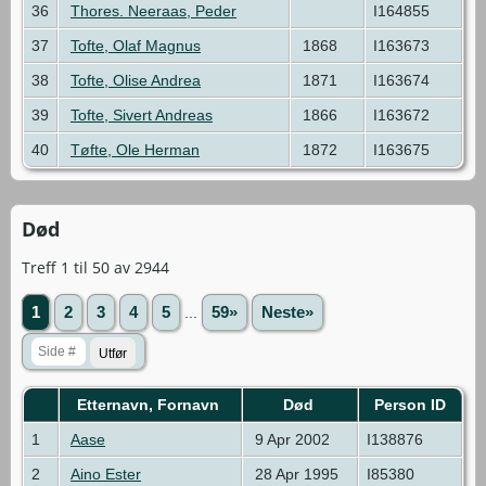
36
Thores. Neeraas, Peder
I164855
37
Tofte, Olaf Magnus
1868
I163673
38
Tofte, Olise Andrea
1871
I163674
39
Tofte, Sivert Andreas
1866
I163672
40
Tøfte, Ole Herman
1872
I163675
Død
Treff 1 til 50 av 2944
1
2
3
4
5
...
59»
Neste»
Etternavn, Fornavn
Død
Person ID
1
Aase
9 Apr 2002
I138876
2
Aino Ester
28 Apr 1995
I85380