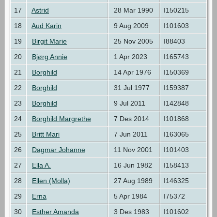
17
Astrid
28 Mar 1990
I150215
18
Aud Karin
9 Aug 2009
I101603
19
Birgit Marie
25 Nov 2005
I88403
20
Bjørg Annie
1 Apr 2023
I165743
21
Borghild
14 Apr 1976
I150369
22
Borghild
31 Jul 1977
I159387
23
Borghild
9 Jul 2011
I142848
24
Borghild Margrethe
7 Des 2014
I101868
25
Britt Mari
7 Jun 2011
I163065
26
Dagmar Johanne
11 Nov 2001
I101403
27
Ella A.
16 Jun 1982
I158413
28
Ellen (Molla)
27 Aug 1989
I146325
29
Erna
5 Apr 1984
I75372
30
Esther Amanda
3 Des 1983
I101602