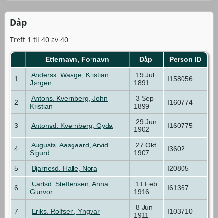
Dåp
Treff 1 til 40 av 40
Etternavn, Fornavn
Dåp
Person ID
Anderss. Waage, Kristian
19 Jul
1
I158056
Jørgen
1891
Antons. Kvernberg, John
3 Sep
2
I160774
Kristian
1899
29 Jun
3
Antonsd. Kvernberg, Gyda
I160775
1902
Augusts. Aasgaard, Arvid
27 Okt
4
I3602
Sigurd
1907
5
Bjarnesd. Halle, Nora
I20805
Carlsd. Steffensen, Anna
11 Feb
6
I61367
Gunvor
1916
8 Jun
7
Eriks. Rolfsen, Yngvar
I103710
1911