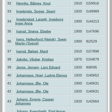
32
Henriks. Båtnes, Knut
1910
I159916
33
Ingebrigts. Sogge, Sivert
1920
I149989
Ingebrigtsd. Løseth, Ingeborg
34
1900
I144213
Inger Anna
35
Ivarsd. Snøva, Elsebe
1900
I147696
Ivers. Hellesfjord (Nelvik), Svein
36
1900
I62529
Martin (Svend)
37
Iversd. Bølset, Marit
1910
I157898
38
Jakobs. Vågbø, Kristian
1875
I154879
39
Jenss. Jensen, Lars Edvard
1920
I68595
40
Johanness. Hoel, Ludvig Elenus
1920
I140652
41
Johanness. Øie, Ole
1900
I140631
42
Johanness. Øie, Ole
1920
I140631
Johans. Engvig, Casper
43
1920
I142664
Johannes
Johans. Kvendseth, Emil Annar