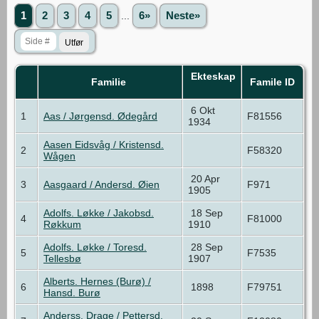
1
2
3
4
5
...
6»
Neste»
Ekteskap
Familie
Famile ID
6 Okt
1
Aas / Jørgensd. Ødegård
F81556
1934
Aasen Eidsvåg / Kristensd.
2
F58320
Wågen
20 Apr
3
Aasgaard / Andersd. Øien
F971
1905
Adolfs. Løkke / Jakobsd.
18 Sep
4
F81000
Røkkum
1910
Adolfs. Løkke / Toresd.
28 Sep
5
F7535
Tellesbø
1907
Alberts. Hernes (Burø) /
6
1898
F79751
Hansd. Burø
Anderss. Drage / Pettersd.