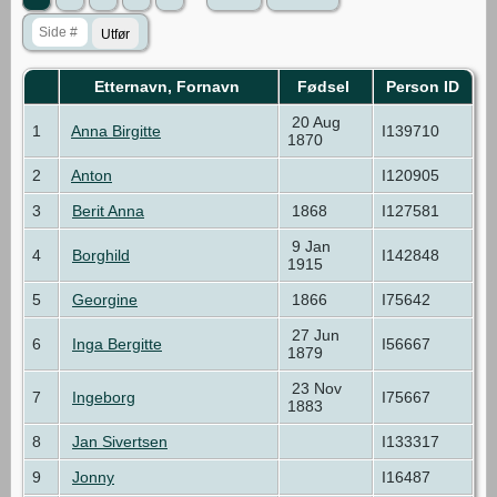
Etternavn, Fornavn
Fødsel
Person ID
20 Aug
1
Anna Birgitte
I139710
1870
2
Anton
I120905
3
Berit Anna
1868
I127581
9 Jan
4
Borghild
I142848
1915
5
Georgine
1866
I75642
27 Jun
6
Inga Bergitte
I56667
1879
23 Nov
7
Ingeborg
I75667
1883
8
Jan Sivertsen
I133317
9
Jonny
I16487