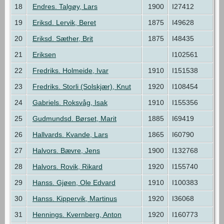
18
Endres. Talgøy, Lars
1900
I27412
19
Eriksd. Lervik, Beret
1875
I49628
20
Eriksd. Sæther, Brit
1875
I48435
21
Eriksen
I102561
22
Fredriks. Holmeide, Ivar
1910
I151538
23
Fredriks. Storli (Solskjær), Knut
1920
I108454
24
Gabriels. Roksvåg, Isak
1910
I155356
25
Gudmundsd. Børset, Marit
1885
I69419
26
Hallvards. Kvande, Lars
1865
I60790
27
Halvors. Bævre, Jens
1900
I132768
28
Halvors. Rovik, Rikard
1920
I155740
29
Hanss. Gjøen, Ole Edvard
1910
I100383
30
Hanss. Kippervik, Martinus
1920
I36068
31
Hennings. Kvernberg, Anton
1920
I160773