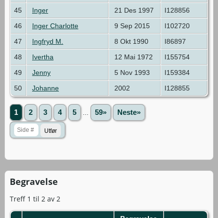
45
Inger
21 Des 1997
I128856
46
Inger Charlotte
9 Sep 2015
I102720
47
Ingfryd M.
8 Okt 1990
I86897
48
Ivertha
12 Mai 1972
I155754
49
Jenny
5 Nov 1993
I159384
50
Johanne
2002
I128855
1
2
3
4
5
...
59»
Neste»
Begravelse
Treff 1 til 2 av 2