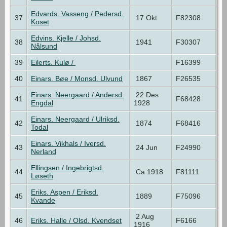
Edvards. Vasseng / Pedersd.
37
17 Okt
F82308
Koset
Edvins. Kjelle / Johsd.
38
1941
F30307
Nålsund
39
Eilerts. Kulø /
F16399
40
Einars. Bøe / Monsd. Ulvund
1867
F26535
Einars. Neergaard / Andersd.
22 Des
41
F68428
Engdal
1928
Einars. Neergaard / Ulriksd.
42
1874
F68416
Todal
Einars. Vikhals / Iversd.
43
24 Jun
F24990
Nerland
Ellingsen / Ingebrigtsd.
44
Ca 1918
F81111
Løseth
Eriks. Aspen / Eriksd.
45
1889
F75096
Kvande
2 Aug
46
Eriks. Halle / Olsd. Kvendset
F6166
1916