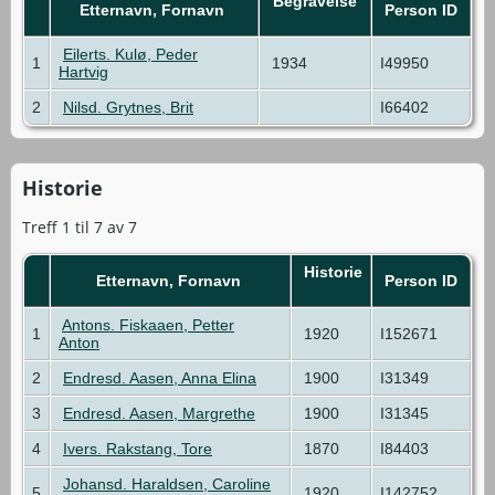
Begravelse
Etternavn, Fornavn
Person ID
Eilerts. Kulø, Peder
1
1934
I49950
Hartvig
2
Nilsd. Grytnes, Brit
I66402
Historie
Treff 1 til 7 av 7
Historie
Etternavn, Fornavn
Person ID
Antons. Fiskaaen, Petter
1
1920
I152671
Anton
2
Endresd. Aasen, Anna Elina
1900
I31349
3
Endresd. Aasen, Margrethe
1900
I31345
4
Ivers. Rakstang, Tore
1870
I84403
Johansd. Haraldsen, Caroline
5
1920
I142752