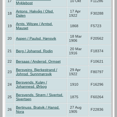
17
10 Okt
F11286
Myklebost
Antons. Hakvåg / Olsd.
17 Apr
18
F30288
Dalen
1922
Arnts. Witzøe / Arntsd.
19
1868
F5723
Mauset
18 Mar
20
Aspen / Paulsd. Hønsvik
F20562
1906
20 Mar
21
Berg / Johansd. Rodin
F18374
1916
22
Bersaas / Andersd. Ormset
F10621
Bersveins. Bjerkestrand /
29 Apr
23
F80797
Johnsd. Sunnmørsvik
1922
Bersvends. Kuløy /
24
1910
F16296
Johannesd. Ørbog
Bersvends. Strøm / Sivertsd.
25
1875
F60264
Sivertsen
Bertinuss. Bratvik / Hansd.
27 Aug
26
F22836
Nora
1905