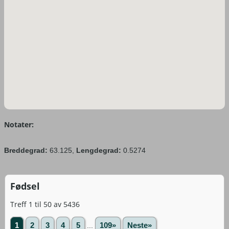
Notater:
Breddegrad:
63.125,
Lengdegrad:
0.5274
Fødsel
Treff 1 til 50 av 5436
1
2
3
4
5
...
109»
Neste»