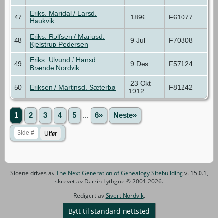
Eriks. Maridal / Larsd.
47
1896
F61077
Haukvik
Eriks. Rolfsen / Mariusd.
48
9 Jul
F70808
Kjelstrup Pedersen
Eriks. Ulvund / Hansd.
49
9 Des
F57124
Brænde Nordvik
23 Okt
50
Eriksen / Martinsd. Sæterbø
F81242
1912
1
2
3
4
5
...
6»
Neste»
Sidene drives av
The Next Generation of Genealogy Sitebuilding
v. 15.0.1,
skrevet av Darrin Lythgoe © 2001-2026.
Redigert av
Sivert Nordvik
.
Bytt til standard nettsted