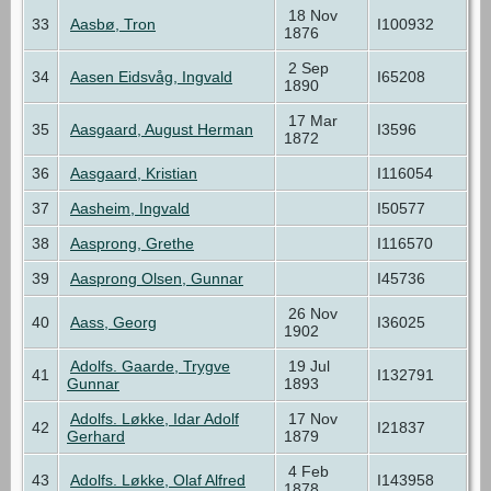
18 Nov
33
Aasbø, Tron
I100932
1876
2 Sep
34
Aasen Eidsvåg, Ingvald
I65208
1890
17 Mar
35
Aasgaard, August Herman
I3596
1872
36
Aasgaard, Kristian
I116054
37
Aasheim, Ingvald
I50577
38
Aasprong, Grethe
I116570
39
Aasprong Olsen, Gunnar
I45736
26 Nov
40
Aass, Georg
I36025
1902
Adolfs. Gaarde, Trygve
19 Jul
41
I132791
Gunnar
1893
Adolfs. Løkke, Idar Adolf
17 Nov
42
I21837
Gerhard
1879
4 Feb
43
Adolfs. Løkke, Olaf Alfred
I143958
1878