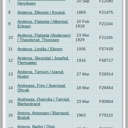
7
20 Sep
F12080
Henriksen
8
Anderss. Ellevset / Knutsd.
1869
F21475
Anderss. Flatsetø / Albertsd.
10 Feb
9
F21164
Eriksen
1918
Anderss. Flatsetø (Andersen)
23 Mar
10
F21165
/ Theodorsd. Thoresen
1929
11
Anderss. Lindås / Eikrem
1936
F57439
Anderss. Skrondal / Josefsd.
12
1916
F68717
Flemsæter
Anderss. Tønjum / Ivarsd.
13
27 Mar
F26914
Husby
Andreass. Frey / Sverresd.
14
18 Mar
F29454
Ohrvik
Andreass. Overvåg / Tørrisd.
15
23 Mar
F80804
Bjerkestrand
Antons. Antonsen / Bjarnesd.
16
1963
F79110
Bratvik
Antons. Bøifot / Olsd.