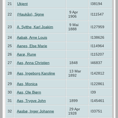
21
Ukjent
I38194
9 Apr
22
(Haukås), Signe
I111547
1906
9 Mai
23
A. Sylthe, Karl Joakim
I127959
1888
24
Aabak, Arne Louis
I138626
25
Aanes, Else Marie
I114964
26
Aarø, Rune
I115207
27
Aas, Anna Christien
1848
I46837
13 Mar
28
Aas, Ingeborg Karoline
I142812
1892
29
Aas, Monica
I122861
30
Aas, Ole Bjørn
I39
31
Aas, Trygve John
1899
I145461
29 Apr
32
Aasbø, Inger Johanne
I33751
1928