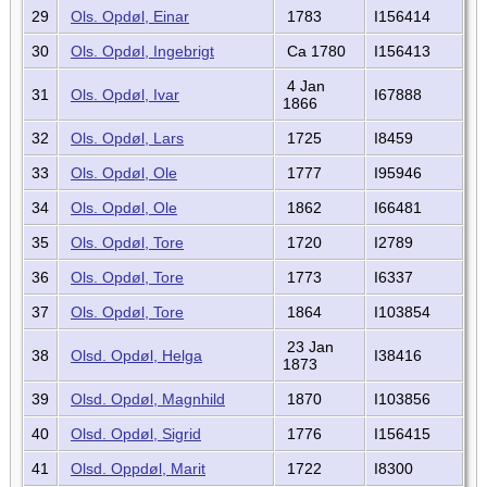
29
Ols. Opdøl, Einar
1783
I156414
30
Ols. Opdøl, Ingebrigt
Ca 1780
I156413
4 Jan
31
Ols. Opdøl, Ivar
I67888
1866
32
Ols. Opdøl, Lars
1725
I8459
33
Ols. Opdøl, Ole
1777
I95946
34
Ols. Opdøl, Ole
1862
I66481
35
Ols. Opdøl, Tore
1720
I2789
36
Ols. Opdøl, Tore
1773
I6337
37
Ols. Opdøl, Tore
1864
I103854
23 Jan
38
Olsd. Opdøl, Helga
I38416
1873
39
Olsd. Opdøl, Magnhild
1870
I103856
40
Olsd. Opdøl, Sigrid
1776
I156415
41
Olsd. Oppdøl, Marit
1722
I8300