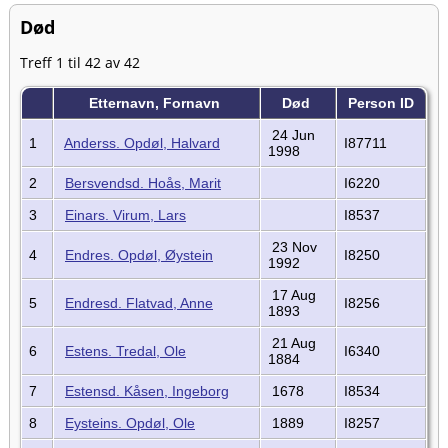
Død
Treff 1 til 42 av 42
Etternavn, Fornavn
Død
Person ID
24 Jun
1
Anderss. Opdøl, Halvard
I87711
1998
2
Bersvendsd. Hoås, Marit
I6220
3
Einars. Virum, Lars
I8537
23 Nov
4
Endres. Opdøl, Øystein
I8250
1992
17 Aug
5
Endresd. Flatvad, Anne
I8256
1893
21 Aug
6
Estens. Tredal, Ole
I6340
1884
7
Estensd. Kåsen, Ingeborg
1678
I8534
8
Eysteins. Opdøl, Ole
1889
I8257