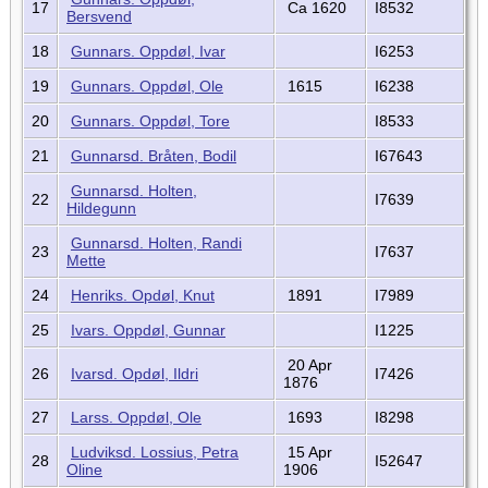
17
Ca 1620
I8532
Bersvend
18
Gunnars. Oppdøl, Ivar
I6253
19
Gunnars. Oppdøl, Ole
1615
I6238
20
Gunnars. Oppdøl, Tore
I8533
21
Gunnarsd. Bråten, Bodil
I67643
Gunnarsd. Holten,
22
I7639
Hildegunn
Gunnarsd. Holten, Randi
23
I7637
Mette
24
Henriks. Opdøl, Knut
1891
I7989
25
Ivars. Oppdøl, Gunnar
I1225
20 Apr
26
Ivarsd. Opdøl, Ildri
I7426
1876
27
Larss. Oppdøl, Ole
1693
I8298
Ludviksd. Lossius, Petra
15 Apr
28
I52647
Oline
1906