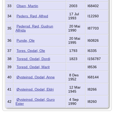
33
Olsen, Martin
2003
I68402
17 Jul
34
Peders. Rød, Alfred
I12260
1993
Pedersd. Rød, Gudrun
20 Mai
35
I87703
Alfrida
1990
20 Mai
36
Punde, Ole
I60826
1995
37
Tores. Opdøl, Ole
1793
I6335
38
Toresd. Opdøl, Dordi
1823
I156787
39
Toresd. Opdøl, Marit
I8536
8 Des
40
Øysteinsd. Opdøl, Anne
I68144
1952
12 Mar
41
Øysteinsd. Opdøl, Eldri
I8266
1945
Øysteinsd. Opdøl, Guro
4 Sep
42
I8260
Ester
1990