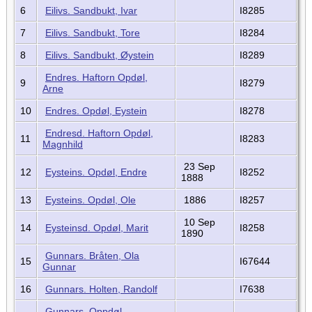
6
Eilivs. Sandbukt, Ivar
I8285
7
Eilivs. Sandbukt, Tore
I8284
8
Eilivs. Sandbukt, Øystein
I8289
Endres. Haftorn Opdøl,
9
I8279
Arne
10
Endres. Opdøl, Eystein
I8278
Endresd. Haftorn Opdøl,
11
I8283
Magnhild
23 Sep
12
Eysteins. Opdøl, Endre
I8252
1888
13
Eysteins. Opdøl, Ole
1886
I8257
10 Sep
14
Eysteinsd. Opdøl, Marit
I8258
1890
Gunnars. Bråten, Ola
15
I67644
Gunnar
16
Gunnars. Holten, Randolf
I7638
Gunnars. Oppdøl,