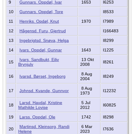
9
Gunnars. Oppdøl, Ivar
1653
I6253
10
Gunnars. Oppdøl, Tore
I8533
11
Henriks. Opdøl, Knut
1970
I7989
12
Hågensd. Furu, Gjertrud
I166483
13
Ingebrigtsd. Snøva, Helga
I8299
14
Ivars. Oppdøl, Gunnar
1643
I1225
Ivars. Sandbukt, Eiliv
13 Okt
15
I8261
Brynjulv
2008
8 Aug
16
Ivarsd. Børset, Ingeborg
I8249
2004
8 Aug
17
Johnsd. Kvande, Gunnvor
I12232
1973
Larsd. Havdal, Kristine
5 Jul
18
I60825
Mathilde Lovise
2012
19
Larss. Oppdøl, Ole
1742
I8298
Martinsd. Kleinsorg, Randi
6 Mar
20
I7636
Helene
2023