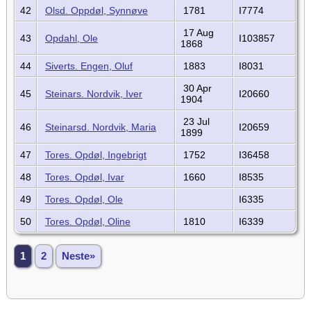
42
Olsd. Oppdøl, Synnøve
1781
I7774
17 Aug
43
Opdahl, Ole
I103857
1868
44
Siverts. Engen, Oluf
1883
I8031
30 Apr
45
Steinars. Nordvik, Iver
I20660
1904
23 Jul
46
Steinarsd. Nordvik, Maria
I20659
1899
47
Tores. Opdøl, Ingebrigt
1752
I36458
48
Tores. Opdøl, Ivar
1660
I8535
49
Tores. Opdøl, Ole
I6335
50
Tores. Opdøl, Oline
1810
I6339
1
2
Neste»