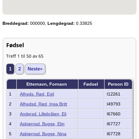
Breddegrad:
000000,
Lengdegrad:
0.33825
Fødsel
Treff 1 til 50 av 65
1
2
Neste»
Etternavn, Fornavn
Fødsel
Person ID
1
Alfreds. Rød, Egil
I12261
2
Alfredsd. Rød, Inga Britt
I49793
3
Andersd. Lillebråten, Eli
I67660
4
Asbjørnsd. Bugge, Elin
I67727
5
Asbjørnsd. Bugge, Nina
I67728