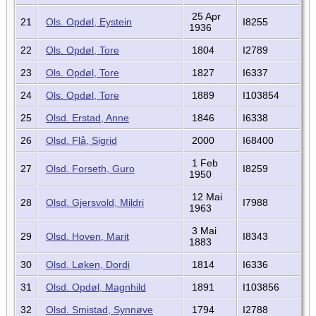
25 Apr
21
Ols. Opdøl, Eystein
I8255
1936
22
Ols. Opdøl, Tore
1804
I2789
23
Ols. Opdøl, Tore
1827
I6337
24
Ols. Opdøl, Tore
1889
I103854
25
Olsd. Erstad, Anne
1846
I6338
26
Olsd. Flå, Sigrid
2000
I68400
1 Feb
27
Olsd. Forseth, Guro
I8259
1950
12 Mai
28
Olsd. Gjersvold, Mildri
I7988
1963
3 Mai
29
Olsd. Hoven, Marit
I8343
1883
30
Olsd. Løken, Dordi
1814
I6336
31
Olsd. Opdøl, Magnhild
1891
I103856
32
Olsd. Smistad, Synnøve
1794
I2788