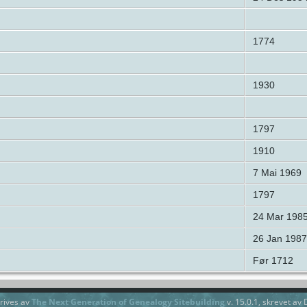
1774
1930
1797
1910
7 Mai 1969
1797
24 Mar 198
26 Jan 1987
Før 1712
rives av
The Next Generation of Genealogy Sitebuilding
v. 15.0.1, skrevet av