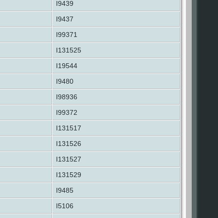
I9439
I9437
I99371
I131525
I19544
I9480
I98936
I99372
I131517
I131526
I131527
I131529
I9485
I5106