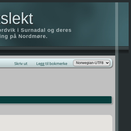
slekt
ordvik i Surnadal og deres
ring på Nordmøre.
Skriv ut
Legg til bokmerke