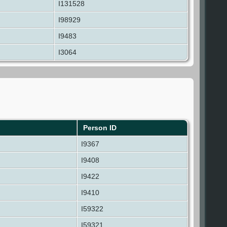
I131528
I98929
I9483
I3064
Person ID
I9367
I9408
I9422
I9410
I59322
I59321