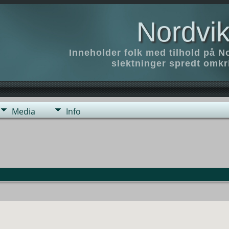
Nordvik
Inneholder folk med tilhold på N
slektninger spredt omk
Media
Info