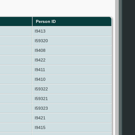
Person ID
I9413
I59320
I9408
I9422
I9411
I9410
I59322
I59321
I59323
I9421
I9415