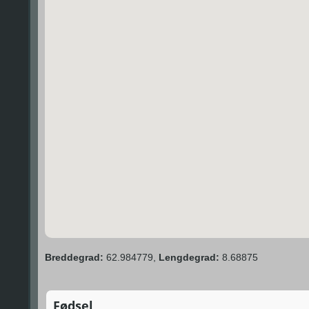
Breddegrad:
62.984779,
Lengdegrad:
8.68875
Fødsel