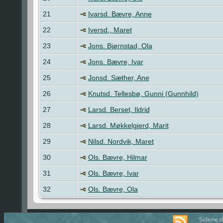
21
Ivarsd. Bævre, Anne
22
Iversd., Maret
23
Jons. Bjørnstad, Ola
24
Jons. Bævre, Ivar
25
Jonsd. Sæther, Ane
26
Knutsd. Tellesbø, Gunni (Gunnhild)
27
Larsd. Berset, Ildrid
28
Larsd. Møkkelgjerd, Marit
29
Nilsd. Nordvik, Maret
30
Ols. Bævre, Hilmar
31
Ols. Bævre, Ivar
32
Ols. Bævre, Ola
Sidene d