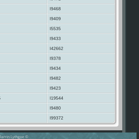
I9468
I9409
I5535
I9433
I42662
I9378
I9434
I9482
I9423
5
I19544
I9480
I99372
 Darrin Lythgoe ©