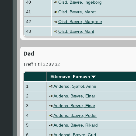
40
Olsd. Bævre, Ingeborg
41
Olsd. Bævre, Maret
42
Olsd. Bævre, Margrete
43
Olsd. Bævre, Marit
Død
Treff 1 til 32 av 32
Etternavn, Fornavn
1
Andersd. Sjøflot, Anne
2
Audens. Bævre, Einar
3
Audens. Bævre, Einar
4
Audens. Bævre, Peder
5
Audens. Bævre, Rikard
6
Audensd. Bævre, Guri