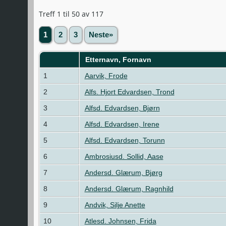
Treff 1 til 50 av 117
1
2
3
Neste»
Etternavn, Fornavn
1
Aarvik, Frode
2
Alfs. Hjort Edvardsen, Trond
3
Alfsd. Edvardsen, Bjørn
4
Alfsd. Edvardsen, Irene
5
Alfsd. Edvardsen, Torunn
6
Ambrosiusd. Sollid, Aase
7
Andersd. Glærum, Bjørg
8
Andersd. Glærum, Ragnhild
9
Andvik, Silje Anette
10
Atlesd. Johnsen, Frida