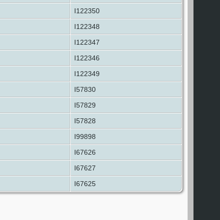
I122350
I122348
I122347
I122346
I122349
I57830
I57829
I57828
I99898
I67626
I67627
I67625