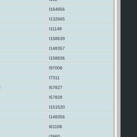
I164856
I132665
I11148
I158639
I148357
I158836
I97008
I7311
2
I57827
I57828
I151520
I148356
I61106
I2660