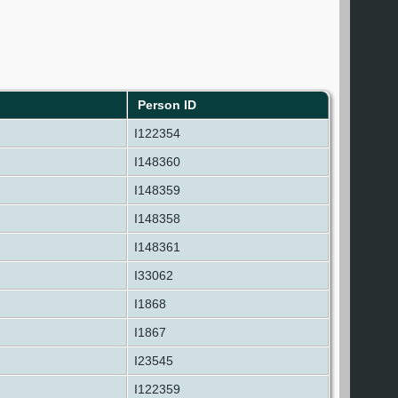
Person ID
I122354
I148360
I148359
I148358
I148361
I33062
I1868
I1867
I23545
I122359