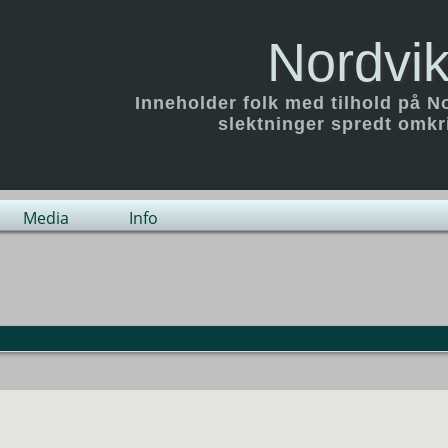
Nordvik
Inneholder folk med tilhold på N
slektninger spredt omk
Media
Info