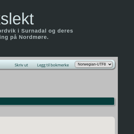
slekt
ordvik i Surnadal og deres
ring på Nordmøre.
Skriv ut
Legg til bokmerke