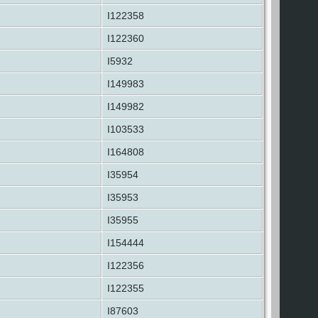
I122358
I122360
I5932
I149983
I149982
I103533
I164808
I35954
I35953
I35955
I154444
I122356
I122355
I87603