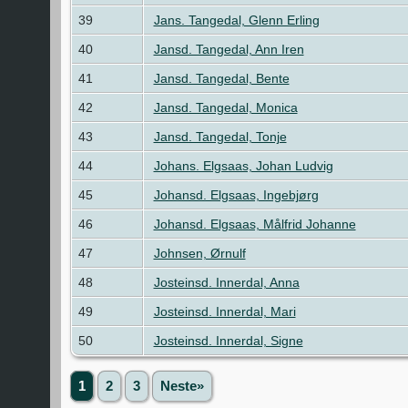
39
Jans. Tangedal, Glenn Erling
40
Jansd. Tangedal, Ann Iren
41
Jansd. Tangedal, Bente
42
Jansd. Tangedal, Monica
43
Jansd. Tangedal, Tonje
44
Johans. Elgsaas, Johan Ludvig
45
Johansd. Elgsaas, Ingebjørg
46
Johansd. Elgsaas, Målfrid Johanne
47
Johnsen, Ørnulf
48
Josteinsd. Innerdal, Anna
49
Josteinsd. Innerdal, Mari
50
Josteinsd. Innerdal, Signe
1
2
3
Neste»