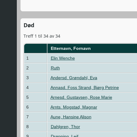
Død
Treff 1 til 34 av 34
Etternavn, Fornavn
1
Elin Wenche
2
Ruth
3
Andersd. Grøndahl, Eva
4
Annasd. Foss Strand, Bjørg Petrine
5
Arnesd. Gustavsen, Rose Marie
6
Arnts. Mogstad, Magnar
7
Aune, Hansine Alison
8
Dahlgren, Thor
9
Drøpping, Leif