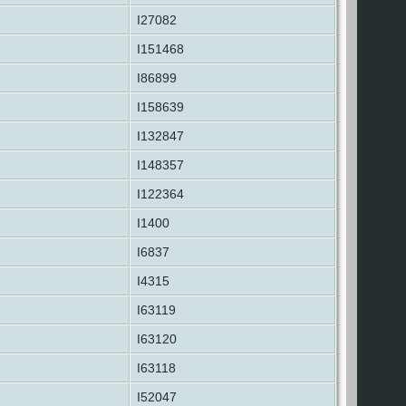
I27082
I151468
I86899
I158639
I132847
I148357
I122364
I1400
I6837
I4315
I63119
I63120
I63118
I52047