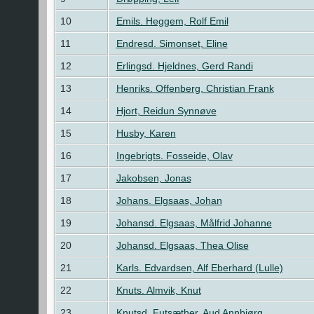
10
Emils. Heggem, Rolf Emil
11
Endresd. Simonset, Eline
12
Erlingsd. Hjeldnes, Gerd Randi
13
Henriks. Offenberg, Christian Frank
14
Hjort, Reidun Synnøve
15
Husby, Karen
16
Ingebrigts. Fosseide, Olav
17
Jakobsen, Jonas
18
Johans. Elgsaas, Johan
19
Johansd. Elgsaas, Målfrid Johanne
20
Johansd. Elgsaas, Thea Olise
21
Karls. Edvardsen, Alf Eberhard (Lulle)
22
Knuts. Almvik, Knut
23
Knutsd. Futsæther, Aud Annbjørg