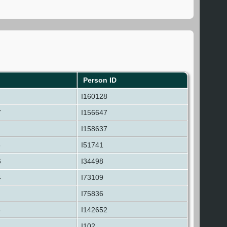
Person ID
I160128
7
I156647
I158637
5
I51741
6
I34498
4
I73109
I75836
8
I142652
I102